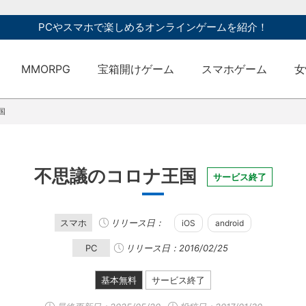
PCやスマホで楽しめるオンラインゲームを紹介！
MMORPG
宝箱開けゲーム
スマホゲーム
女
国
不思議のコロナ王国
サービス終了
スマホ
リリース日：
iOS
android
PC
リリース日：2016/02/25
基本無料
サービス終了