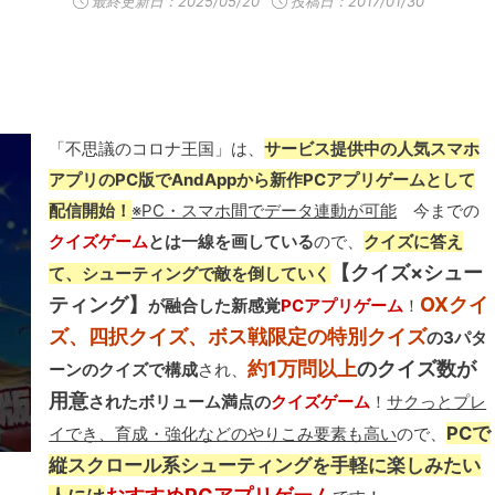
最終更新日：
2025/05/20
投稿日：2017/01/30
「不思議のコロナ王国」は、
サービス提供中の人気スマホ
アプリのPC版でAndAppから新作PCアプリゲームとして
配信開始！
※PC・スマホ間でデータ連動が可能
今までの
クイズゲーム
とは一線を画している
ので、
クイズに答え
【クイズ×シュー
て、シューティングで敵を倒していく
ティング】
OXクイ
が融合した新感覚
PCアプリゲーム
！
ズ、四択クイズ、ボス戦限定の特別クイズ
の3パタ
約1万問以上
のクイズ数が
ーンのクイズで構成
され、
用意
されたボリューム満点の
クイズゲーム
！
サクっとプレ
PCで
イでき、育成・強化などのやりこみ要素も高い
ので、
縦スクロール系シューティングを手軽に楽しみたい