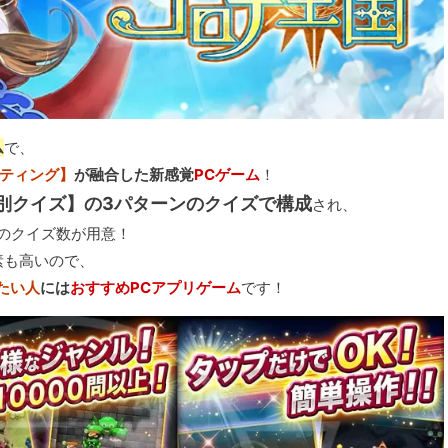
ム
で、
ーティング】
が融合した新感覚
PCゲーム
！
別クイズ】の3パターンのクイズで構成
され、
のクイズ数が用意！
素も高いので、
たい人
には
おすすめPCアプリゲーム
です！