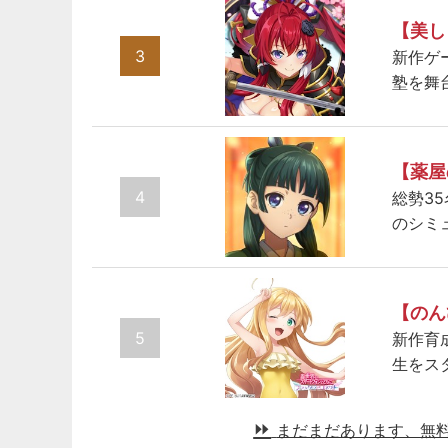
【美し
3
新作ゲ
塾を舞
【薬屋
4
総勢3
のシミ
【のん
5
新作育
生をス
まだまだあります、無