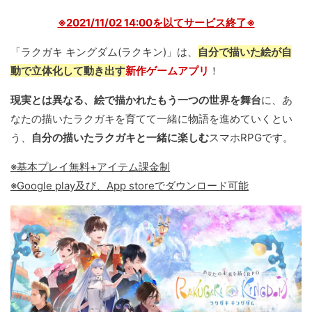
※2021/11/02 14:00を以てサービス終了※
「ラクガキ キングダム(ラクキン)」は、
自分で描いた絵が自
動で立体化して動き出す
新作ゲームアプリ
！
現実とは異なる、絵で描かれたもう一つの世界を舞台
に、あ
なたの描いたラクガキを育てて一緒に物語を進めていくとい
う、
自分の描いたラクガキと一緒に楽しむ
スマホRPGです。
※基本プレイ無料+アイテム課金制
※Google play及び、App storeでダウンロード可能