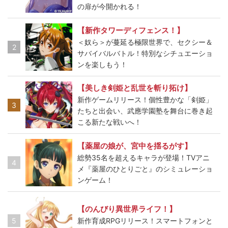
の扉が今開かれる！
【新作タワーディフェンス！】
＜奴ら＞が蔓延る極限世界で、セクシー＆
2
サバイバルバトル！特別なシチュエーショ
ンを楽しもう！
【美しき剣姫と乱世を斬り拓け】
新作ゲームリリース！個性豊かな「剣姫」
3
たちと出会い、武應学園塾を舞台に巻き起
こる新たな戦いへ！
【薬屋の娘が、宮中を揺るがす】
総勢35名を超えるキャラが登場！TVアニ
4
メ『薬屋のひとりごと』のシミュレーショ
ンゲーム！
【のんびり異世界ライフ！】
5
新作育成RPGリリース！スマートフォンと