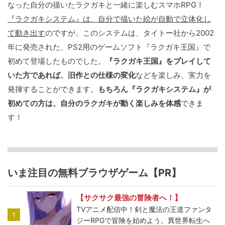
なった自分の描いたラクガキと一緒に楽しむスマホRPG！
『ラクガキシステム』は、自分で描いた絵が自動で立体化し
て動き出す
のですが、このシステムは、タイトー社から2002
年に発売された、PS2用のゲームソフト『ラクガキ王国』で
初めて登場したものでした。
『ラクガキ王国』をプレイして
いた方であれば、旧作との仕様の変化
などを楽しみ、実力を
発揮することができます。
もちろん『ラクガキシステム』が
初めての方は、自分のラクガキが動く楽しみを体感
できま
す！
いま注目の無料ブラウザゲーム【PR】
【サクサク最強の冒険者へ！】
TVアニメ配信中！剣と魔法の王道ファンタ
1
ジーRPGで冒険を始めよう。異世界転生へ