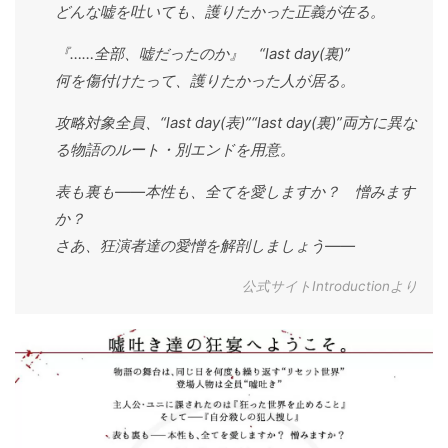
どんな嘘を吐いても、護りたかった正義が在る。
『……全部、嘘だったのか』 “last day(裏)”
何を傷付けたって、護りたかった人が居る。
攻略対象全員、“last day(表)”“last day(裏)”両方に異な
る物語のルート・別エンドを用意。
表も裏も——本性も、全てを愛しますか？ 憎みます
か？
さあ、狂演者達の愛憎を解剖しましょう——
公式サイトIntroductionより