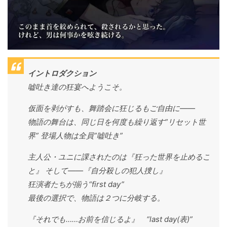
イントロダクション
嘘吐き達の狂宴へようこそ。
仮面を剥がすも、舞踏会に狂じるもご自由に——
物語の舞台は、同じ日を何度も繰り返す”リセット世
界” 登場人物は全員”嘘吐き”
主人公・ユニに課されたのは『狂った世界を止めるこ
と』 そして——『自分殺しの犯人捜し』
狂演者たちが揃う“first day”
最後の選択で、物語は２つに分岐する。
『それでも……お前を信じるよ』 “last day(表)”