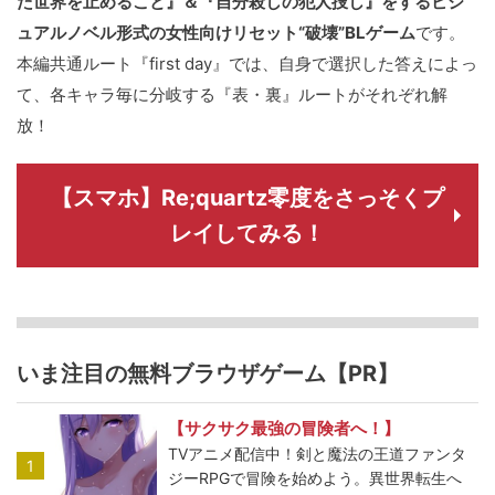
た世界を止めること』＆『自分殺しの犯人捜し』をするビジ
ュアルノベル形式の女性向けリセット“破壊”BLゲーム
です。
本編共通ルート『first day』では、自身で選択した答えによっ
て、各キャラ毎に分岐する『表・裏』ルートがそれぞれ解
放！
【スマホ】Re;quartz零度をさっそくプ
レイしてみる！
いま注目の無料ブラウザゲーム【PR】
【サクサク最強の冒険者へ！】
TVアニメ配信中！剣と魔法の王道ファンタ
1
ジーRPGで冒険を始めよう。異世界転生へ