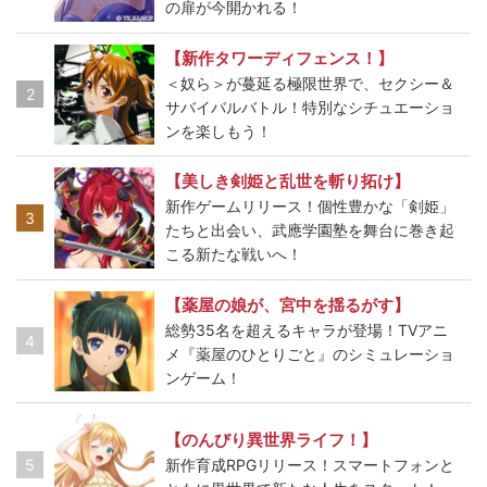
の扉が今開かれる！
【新作タワーディフェンス！】
＜奴ら＞が蔓延る極限世界で、セクシー＆
2
サバイバルバトル！特別なシチュエーショ
ンを楽しもう！
【美しき剣姫と乱世を斬り拓け】
新作ゲームリリース！個性豊かな「剣姫」
3
たちと出会い、武應学園塾を舞台に巻き起
こる新たな戦いへ！
【薬屋の娘が、宮中を揺るがす】
総勢35名を超えるキャラが登場！TVアニ
4
メ『薬屋のひとりごと』のシミュレーショ
ンゲーム！
【のんびり異世界ライフ！】
5
新作育成RPGリリース！スマートフォンと