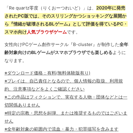
「Re quartz零度（りくおーつれいど）」は、
2020年に発売
されたPC版では、そのスリリングかつショッキングな展開か
ら『情緒が破壊されるBLゲーム』として評価を得ているPC・
スマホ向け
人気ブラウザゲーム
です。
女性向けPCゲーム創作サークル『B-cluster』が制作した
全年
齢対象向けのBLゲームがスマホブラウザでも楽しめる
ように
なります。
※ダウンロード価格：有料(無料体験版有り)
※プレイは、自己責任となるので、個人情報の取扱、利用規
約、注意事項などをよくご確認ください
※この作品はフィクションで、実在する人物・団体などとは一
切関係ありません
※特定の宗教・思想を糾弾、または推奨するものではございま
せん
※全年齢対象の範囲内で流血・暴力・犯罪描写を含みます