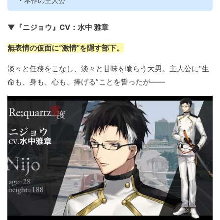
・本作の主人公
▼『ニジョウ』CV：水中 雅章
無表情の仮面に“激情”を隠す部下。
淡々と任務をこなし、淡々と甘味を喰らう大男。主人公に“生
命も、身も、心も、捧げる”ことを誓ったが――