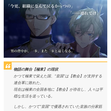
物語の舞台【極東】の現状
かつて極東で栄えた国、“皇国”は【教会】が支持する
連合軍に敗れた。
現在は極東の全国各地に【教会】が存在し、人々は平
穏な生活を送っている。
しかし、かつて“皇国”で優遇されていた皇族の分家筋