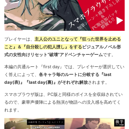
プレイヤーは、
主人公のユニとなって『狂った世界を止める
こと』＆『自分殺しの犯人捜し』をする
ビジュアルノベル形
式の女性向けリセット“破壊”アドベンチャーゲーム
です。
本編の共通ルート『first day』では、プレイヤーが選択してい
く答えによって、
各キャラ毎のルートに分岐する『last
day(表)』『last day(裏)』がそれぞれ解放
されます。
スマホブラウザ版は、PC版と同様のボイスを全収録されてい
るので、豪華声優陣による熱演が物語への没入感を高めてく
れます。