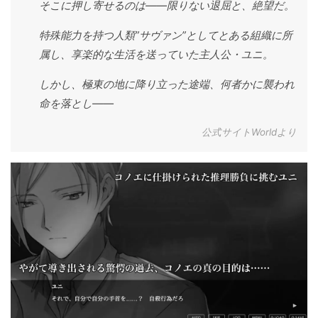
そこに押し寄せるのは――限りない退屈と、絶望だ。
特殊能力を持つ人類”サヴァン”としてとある組織に所
属し、享楽的な生活を送っていた主人公・ユニ。
しかし、極東の地に降り立った途端、何者かに襲われ
命を落とし――
公式サイトWorldより