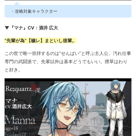
・攻略対象キャラクター
▼『マナ』CV：酒井 広大
“先輩が為”【穢レ】まといし後輩。
この世で唯一崇拝するのは“せんぱい”と呼ぶ主人公。汚れ仕事
専門の武闘派で、先輩以外は基本どうでもいい。煙草はわり
と好き。