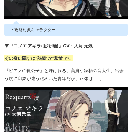
・攻略対象キャラクター
▼『コノエ アキラ(近衛 暁)』CV：大河 元気
その身に隠すは“熱情”か“悲愴”か。
『ピアノの貴公子』と呼ばれる、高貴な家柄の音大生。出会
う度に印象が違う謎めいた青年だが、正体は……。