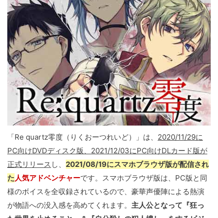
「Re quartz零度（りくおーつれいど）」は、
2020/11/29に
PC向けDVDディスク版、2021/12/03にPC向けDLカード版が
正式リリース
し、
2021/08/19にスマホブラウザ版が配信され
た
人気アドベンチャー
です。スマホブラウザ版は、PC版と同
様のボイスを全収録されているので、豪華声優陣による熱演
が物語への没入感を高めてくれます。
主人公となって『狂っ