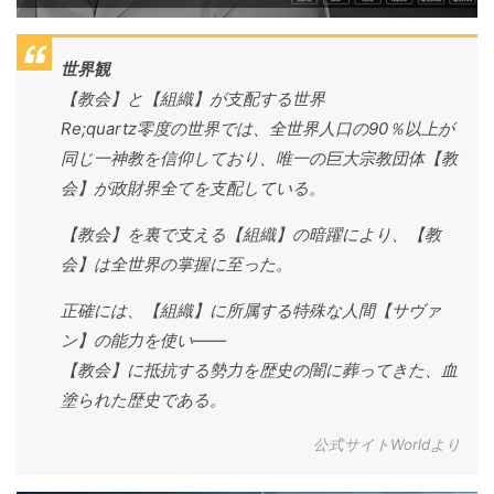
世界観
【教会】と【組織】が支配する世界
Re;quartz零度の世界では、全世界人口の90％以上が
同じ一神教を信仰しており、唯一の巨大宗教団体【教
会】が政財界全てを支配している。
【教会】を裏で支える【組織】の暗躍により、【教
会】は全世界の掌握に至った。
正確には、【組織】に所属する特殊な人間【サヴァ
ン】の能力を使い——
【教会】に抵抗する勢力を歴史の闇に葬ってきた、血
塗られた歴史である。
公式サイトWorldより