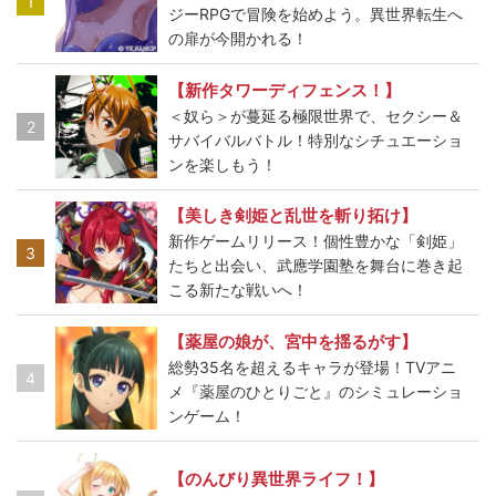
1
ジーRPGで冒険を始めよう。異世界転生へ
の扉が今開かれる！
【新作タワーディフェンス！】
＜奴ら＞が蔓延る極限世界で、セクシー＆
2
サバイバルバトル！特別なシチュエーショ
ンを楽しもう！
【美しき剣姫と乱世を斬り拓け】
新作ゲームリリース！個性豊かな「剣姫」
3
たちと出会い、武應学園塾を舞台に巻き起
こる新たな戦いへ！
【薬屋の娘が、宮中を揺るがす】
総勢35名を超えるキャラが登場！TVアニ
4
メ『薬屋のひとりごと』のシミュレーショ
ンゲーム！
【のんびり異世界ライフ！】