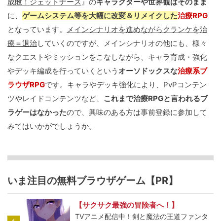
成敗！ジェットナース
』の
キャラクターや世界観はそのまま
に、
ゲームシステム等を大幅に改変＆リメイクした
治療RPG
となっています。
メインシナリオを進めながらクランケを治
療＝退治
していくのですが、メインシナリオの他にも、様々
なクエストやミッションをこなしながら、キャラ育成・強化
やデッキ編成を行っていくという
オーソドックスな
治療系ブ
ラウザRPG
です。キャラやデッキ強化により、PvPコンテン
ツやレイドコンテンツなど、
これまで治療RPGと言われるブ
ラゲーはなかった
ので、興味のある方は事前登録に参加して
みてはいかがでしょうか。
いま注目の無料ブラウザゲーム【PR】
【サクサク最強の冒険者へ！】
TVアニメ配信中！剣と魔法の王道ファンタ