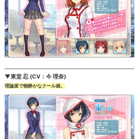
▼東堂 忍 (CV：今 理奈)
理論派で物静かなクール娘。