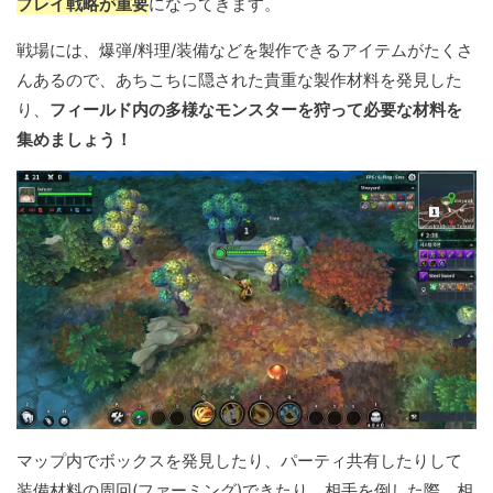
プレイ戦略が重要
になってきます。
戦場には、爆弾/料理/装備などを製作できるアイテムがたくさ
んあるので、あちこちに隠された貴重な製作材料を発見した
り、
フィールド内の多様なモンスターを狩って必要な材料を
集めましょう！
マップ内でボックスを発見したり、パーティ共有したりして
装備材料の周回(ファーミング)できたり、相手を倒した際、相