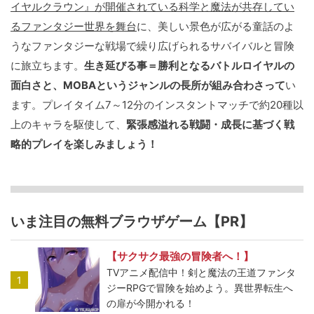
イヤルクラウン』が開催されている科学と魔法が共存してい
るファンタジー世界を舞台
に、美しい景色が広がる童話のよ
うなファンタジーな戦場で繰り広げられるサバイバルと冒険
に旅立ちます。
生き延びる事＝勝利となるバトルロイヤルの
面白さと、MOBAというジャンルの長所が組み合わさって
い
ます。プレイタイム7～12分のインスタントマッチで約20種以
上のキャラを駆使して、
緊張感溢れる戦闘・成長に基づく戦
略的プレイを楽しみましょう！
いま注目の無料ブラウザゲーム【PR】
【サクサク最強の冒険者へ！】
TVアニメ配信中！剣と魔法の王道ファンタ
1
ジーRPGで冒険を始めよう。異世界転生へ
の扉が今開かれる！