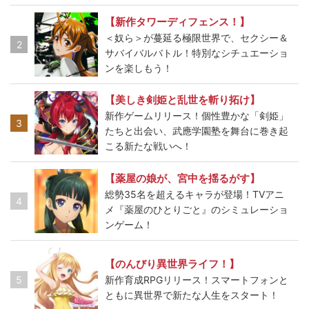
【新作タワーディフェンス！】
＜奴ら＞が蔓延る極限世界で、セクシー＆
2
サバイバルバトル！特別なシチュエーショ
ンを楽しもう！
【美しき剣姫と乱世を斬り拓け】
新作ゲームリリース！個性豊かな「剣姫」
3
たちと出会い、武應学園塾を舞台に巻き起
こる新たな戦いへ！
【薬屋の娘が、宮中を揺るがす】
総勢35名を超えるキャラが登場！TVアニ
4
メ『薬屋のひとりごと』のシミュレーショ
ンゲーム！
【のんびり異世界ライフ！】
5
新作育成RPGリリース！スマートフォンと
ともに異世界で新たな人生をスタート！