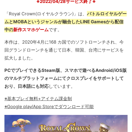
※2022/04/28サービス終了※
「Royal Crown(ロイヤルクラウン)」は、
バトルロイヤルゲー
ムとMOBAというジャンルが融合したLINE Gamesから配信
中の
新作スマホゲーム
です。
本作は、2020年4月に168 カ国でのソフトローンチされ、今
回グランドローンチを通じて日本、韓国、台湾にサービスを
拡大しました。
PCでプレイできるSteam版、スマホで遊べるAndroid/iOS版
のマルチプラットフォームにてクロスプレイをサポートして
おり、日本語にも対応
しています。
※基本プレイ無料+アイテム課金制
※Google play/App Storeでダウンロード可能