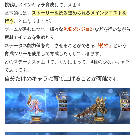
挑戦しメインキャラ育成
していきます。
基本的には、
ストーリーを読み進められるメインクエストを
行う
ことになりますが、
ゲームが進むにつれ、
様々な
PvEダンジョン
などを行いながら
素材アイテムを集めたり、
ステータス能力値を向上させることができる
『特性』
という
育成ツリーを使用して育成したり
していきます。
どのステータスを上げていくかによって、4種の少ないキャラ
であっても、
自分だけのキャラに育て上げることが可能
です。