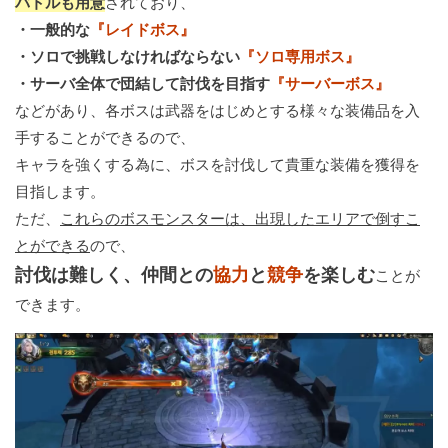
バトルも用意
されており、
・一般的な
『レイドボス』
・ソロで挑戦しなければならない
『ソロ専用ボス』
・サーバ全体で団結して討伐を目指す
『サーバーボス』
などがあり、各ボスは武器をはじめとする様々な装備品を入
手することができるので、
キャラを強くする為に、ボスを討伐して貴重な装備を獲得を
目指します。
ただ、
これらのボスモンスターは、出現したエリアで倒すこ
とができる
ので、
討伐は難しく、仲間との
協力
と
競争
を楽しむ
ことが
できます。