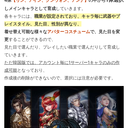
4体
【リン、アイン、グンウォン、アンナ】
の中から
しメインキャラとして育成
していきます。
各キャラには、
職業が設定されており、キャラ毎に武器やプ
レイスタイル、見た目、性別が異なり、
着せ替え可能な様々な
アバターコスチューム
で、見た目を変
更
することができるので、
見た目で選んだり、プレイしたい職業で選んだりして育成し
ていきます。
ただ韓国版では、アカウント毎に1サーバー1キャラのみの作
成可能
となっており、
作成後の削除ができないので、選択には注意が必要です。