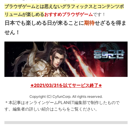
ブラウザゲームとは思えないグラフィックスとコンテンツボ
リュームが楽しめる
おすすめブラウザゲーム
です！
日本でも楽しめる日が来ることに
期待
せざるを得ま
せん！
※2021/03/31を以てサービス終了※
Copyright (C) CyfunCorp. All rights reserved.
＊本記事はオンラインゲームPLANET編集部で制作したもので
す。
編集者の詳しい紹介は
こちら
をご覧ください。