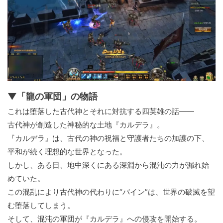
▼「龍の軍団」の物語
これは堕落した古代神とそれに対抗する四英雄の話――
古代神が創造した神秘的な土地『カルデラ』。
『カルデラ』は、古代の神の祝福と守護者たちの加護の下、
平和が続く理想的な世界となった。
しかし、ある日、地中深くにある深淵から混沌の力が漏れ始
めていた。
この混乱により古代神の代わりに“バイン”は、世界の破滅を望
む堕落してしまう。
そして、混沌の軍団が『カルデラ』への侵攻を開始する。