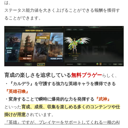
は、
ステータス能力値を大きく上げることができる報酬を獲得す
ることができます。
育成の楽しさを追求している
無料ブラゲー
らしく、
・『カルデラ』を守護する強力な英雄キャラを獲得できる
『英雄召喚』
・変身することで瞬時に爆発的な力を発揮する
『武神』
といった
育成、成長、収集を楽しめる多くのコンテンツや仕
掛けが用意
されています。
『英雄』ですが、プレイヤーをサポートしてくれる一種のAI