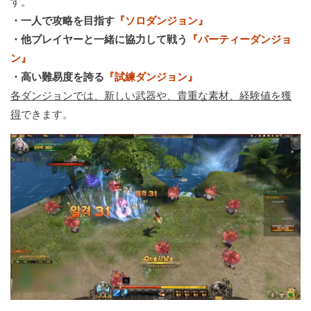
す。
・一人で攻略を目指す
『ソロダンジョン』
・他プレイヤーと一緒に協力して戦う
『パーティーダンジョ
ン』
・高い難易度を誇る
『試練ダンジョン』
各ダンジョンでは、新しい武器や、貴重な素材、経験値を獲
得
できます。