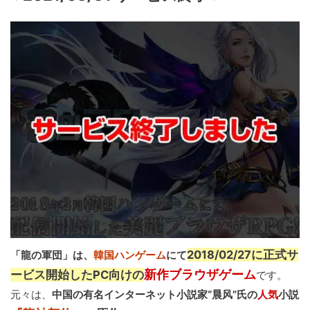
2018/02/27に正式サ
「龍の軍団」は、
韓国ハンゲーム
にて
新作ブラウザゲーム
ービス開始したPC向けの
です。
元々は、
中国の有名インターネット小説家“晨风”氏の
人気
小説