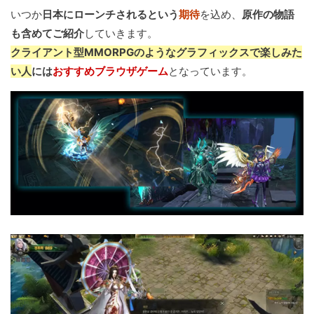
いつか
日本にローンチされるという
期待
を込め、
原作の物語
も含めてご紹介
していきます。
クライアント型MMORPGのようなグラフィックスで楽しみた
い人
には
おすすめブラウザゲーム
となっています。