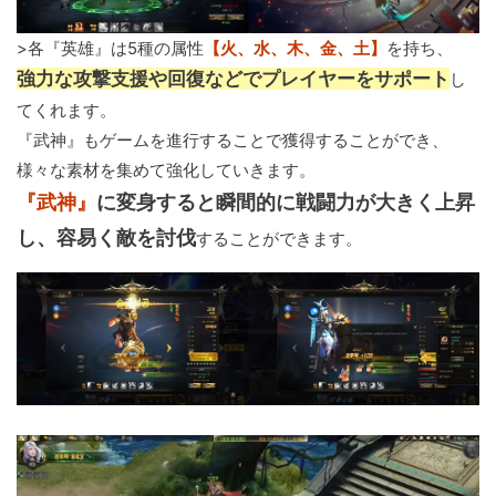
>各『英雄』は5種の属性
【火、水、木、金、土】
を持ち、
強力な攻撃支援や回復などでプレイヤーをサポート
し
てくれます。
『武神』もゲームを進行することで獲得することができ、
様々な素材を集めて強化していきます。
『武神』
に変身すると瞬間的に戦闘力が大きく上昇
し、容易く敵を討伐
することができます。