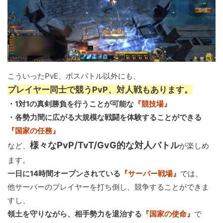
こういったPvE、ボスバトル以外にも、
プレイヤー同士で競うPvP、対人戦もあります。
・1対1の真剣勝負を行うことが可能な
『競技場』
・各勢力間に広がる大規模な戦闘を体験することができる
『国家の任務』
様々なPvP/TvT/GvG的な対人バトル
など、
が楽しめ
ます。
一日に14時間オープンされている
『サーバー戦場』
では、
他サーバーのプレイヤーを打ち倒し、競争することができま
すし、
領土を守りながら、相手勢力を退治する
『国家の使命』
で