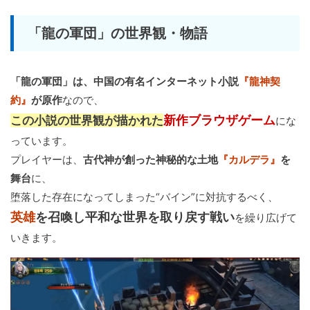
「龍の軍団」の世界観・物語
「龍の軍団」は、中国の有名インターネット小説
『龍神契
約』
が原作
なので、
新作ブラウザゲーム
この小説の世界観が描かれた
にな
っています。
プレイヤーは、
古代神が創った神秘的な土地
『カルデラ』
を
舞台
に、
堕落した存在になってしまった“バイン”に対抗するべく、
英雄
を召喚し平和な世界を取り戻す戦い
を繰り広げて
いきます。