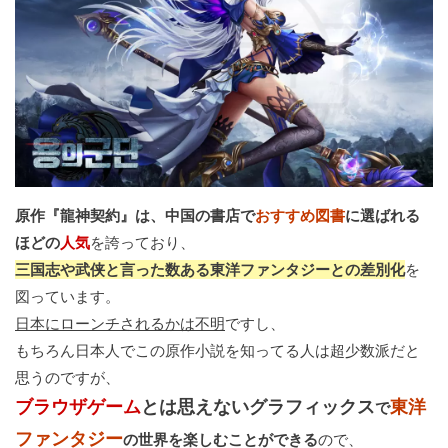
原作『龍神契約』は、中国の書店で
おすすめ図書
に選ばれる
ほどの
人気
を誇っており、
三国志や武侠と言った数ある東洋ファンタジーとの差別化
を
図っています。
日本にローンチされるかは不明
ですし、
もちろん日本人でこの原作小説を知ってる人は超少数派だと
思うのですが、
ブラウザゲーム
とは思えないグラフィックス
東洋
で
ファンタジー
の世界を楽しむことができる
ので、