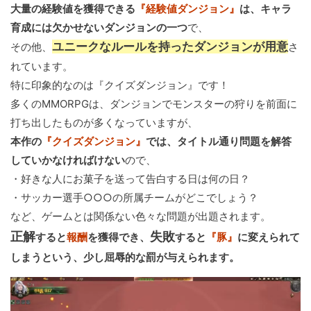
大量の経験値を獲得できる
『経験値ダンジョン』
は、キャラ
育成には欠かせないダンジョンの一つ
で、
ユニークなルールを持ったダンジョンが用意
その他、
さ
れています。
特に印象的なのは『クイズダンジョン』です！
多くのMMORPGは、ダンジョンでモンスターの狩りを前面に
打ち出したものが多くなっていますが、
本作の
『クイズダンジョン』
では、タイトル通り問題を解答
していかなければけない
ので、
・好きな人にお菓子を送って告白する日は何の日？
・サッカー選手○○○の所属チームがどこでしょう？
など、ゲームとは関係ない色々な問題が出題されます。
正解
失敗
すると
報酬
を獲得でき、
すると
『豚』
に変えられて
しまうという、少し屈辱的な罰が与えられます。