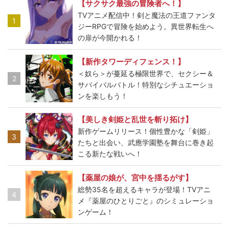
【サクサク最強の冒険者へ！】
TVアニメ配信中！剣と魔法の王道ファンタ
1
ジーRPGで冒険を始めよう。異世界転生へ
の扉が今開かれる！
【新作タワーディフェンス！】
＜奴ら＞が蔓延る極限世界で、セクシー＆
2
サバイバルバトル！特別なシチュエーショ
ンを楽しもう！
【美しき剣姫と乱世を斬り拓け】
新作ゲームリリース！個性豊かな「剣姫」
3
たちと出会い、武應学園塾を舞台に巻き起
こる新たな戦いへ！
【薬屋の娘が、宮中を揺るがす】
総勢35名を超えるキャラが登場！TVアニ
4
メ『薬屋のひとりごと』のシミュレーショ
ンゲーム！