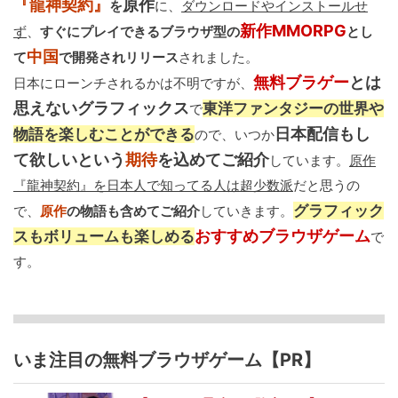
『龍神契約』
原作
を
に、
ダウンロードやインストールせ
新作MMORPG
ず
、
すぐにプレイできるブラウザ型の
とし
中国
て
で開発されリリース
されました。
無料ブラゲー
とは
日本にローンチされるかは不明ですが、
思えないグラフィックス
東洋ファンタジーの世界や
で
日本配信もし
物語を楽しむことができる
ので、いつか
て欲しいという
期待
を込めてご紹介
しています。
原作
『龍神契約』を日本人で知ってる人は超少数派
だと思うの
グラフィック
で、
原作
の物語も含めてご紹介
していきます。
おすすめブラウザゲーム
スもボリュームも楽しめる
で
す。
いま注目の無料ブラウザゲーム【PR】