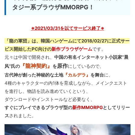
タジー系ブラウザMMORPG！
※2021/03/31を以てサービス終了※
「龍の軍団」は、韓国ハンゲームにて2018/02/27に正式サー
ビス開始したPC向けの
新作ブラウザゲーム
です。
元々は中国で開発され、
中国の有名インターネット小説家“晨
『龍神契約』
原作
风”氏の
を
にしているので、
古代神が創った神秘的な土地
『カルデラ』
を舞台
に、
4種のキャラクターの内1体を育成しながら、メインクエスト
を進行し、物語を読み進めていくという、
ダウンロードやインストールなど必要なく、
すぐにプレイできるブラウザ型の
新作MMORPG
としてリリー
ス
されました。