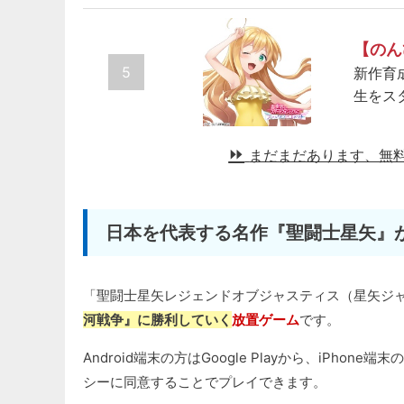
【のん
5
新作育
生をス
まだまだあります、無
日本を代表する名作『聖闘士星矢』が
「聖闘士星矢レジェンドオブジャスティス（星矢ジ
河戦争』に勝利していく
放置ゲーム
です。
Android端末の方はGoogle Playから、iPho
シーに同意することでプレイできます。