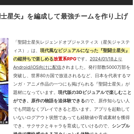
闘士星矢』を編成して最強チームを作り上げ
「聖闘士星矢レジェンドオブジャスティス（星矢ジャステ
ィス）」は、
現代風なビジュアルになった『聖闘士星矢』
の縦持ちで楽しめる
放置系RPG
です。
2024/01/18より
Android/iOS向けに配信
されました。発行部数5000万部を
突破し、世界80カ国で放送されるなど、日本を代表するマ
ンガ・アニメ作品の一つにも掲げられる『聖闘士星矢』が
題材になっています。
現代版の3Dビジュアルで楽しむこと
ができ、原作の物語を追体験できる
ので、原作知らない人
でも問題なくプレイできると思います。アプリを起動して
いないログアウト状態であっても経験値や育成素材を獲得
でき、サクサクとキャラを育成していけるので、
シンプル