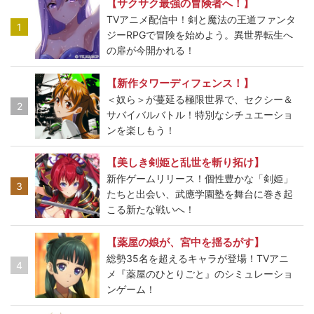
【サクサク最強の冒険者へ！】
TVアニメ配信中！剣と魔法の王道ファンタ
1
ジーRPGで冒険を始めよう。異世界転生へ
の扉が今開かれる！
【新作タワーディフェンス！】
＜奴ら＞が蔓延る極限世界で、セクシー＆
2
サバイバルバトル！特別なシチュエーショ
ンを楽しもう！
【美しき剣姫と乱世を斬り拓け】
新作ゲームリリース！個性豊かな「剣姫」
3
たちと出会い、武應学園塾を舞台に巻き起
こる新たな戦いへ！
【薬屋の娘が、宮中を揺るがす】
総勢35名を超えるキャラが登場！TVアニ
4
メ『薬屋のひとりごと』のシミュレーショ
ンゲーム！