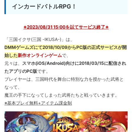
インカードバトルRPG！
※2023/08/31 15:00を以てサービス終了※
「三国イクサ(三国 -IKUSA-)」は、
DMMゲームズにて2018/10/09からPC版の正式サービスが開
始した
新作オンラインゲーム
で、
元々は、
スマホ(iOS/Android)向けに2018/03/15に配信され
たアプリのPC版
です。
プレイヤーは、三国時代を舞台に特別な力を授かった武将と
なって、
魔王の手下になってしまった武将たちと戦っていきます。
※基本プレイ無料+アイテム課金制