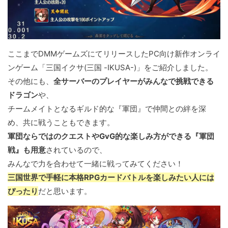
ここまでDMMゲームズにてリリースしたPC向け新作オンライ
ンゲーム「三国イクサ(三国 -IKUSA-)」をご紹介しました。
その他にも、
全サーバーのプレイヤーがみんなで挑戦できる
ドラゴン
や、
チームメイトとなるギルド的な『軍団』で仲間との絆を深
め、共に戦うこともできます。
軍団ならではのクエストやGvG的な楽しみ方ができる『軍団
戦』も用意
されているので、
みんなで力を合わせて一緒に戦ってみてください！
三国世界で手軽に本格RPGカードバトルを楽しみたい人には
ぴったり
だと思います。