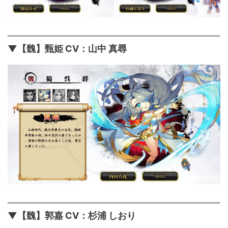
▼【魏】甄姫 CV：山中 真尋
▼【魏】郭嘉 CV：杉浦 しおり