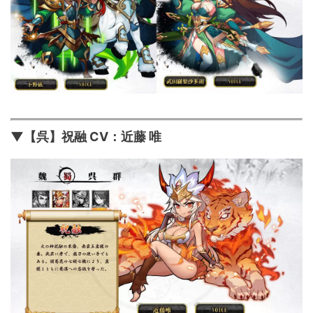
▼【呉】祝融 CV：近藤 唯