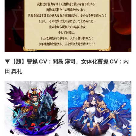
▼【魏】曹操 CV：間島 淳司、女体化曹操 CV：内
田 真礼