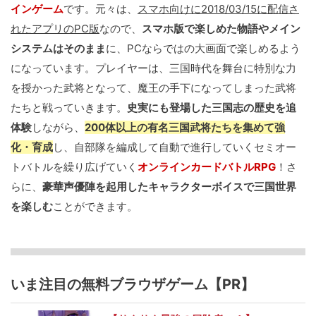
インゲーム
です。元々は、
スマホ向けに2018/03/15に配信さ
れたアプリのPC版
なので、
スマホ版で楽しめた物語やメイン
システムはそのまま
に、PCならではの大画面で楽しめるよう
になっています。プレイヤーは、三国時代を舞台に特別な力
を授かった武将となって、魔王の手下になってしまった武将
たちと戦っていきます。
史実にも登場した三国志の歴史を追
体験
しながら、
200体以上の有名三国武将たちを集めて強
化・育成
し、自部隊を編成して自動で進行していくセミオー
トバトルを繰り広げていく
オンラインカードバトルRPG
！さ
らに、
豪華声優陣を起用したキャラクターボイスで三国世界
を楽しむ
ことができます。
いま注目の無料ブラウザゲーム【PR】