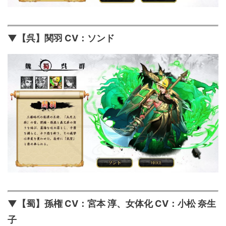
▼【呉】関羽 CV：ソンド
▼【蜀】孫権 CV：宮本 淳、女体化 CV：小松 奈生
子