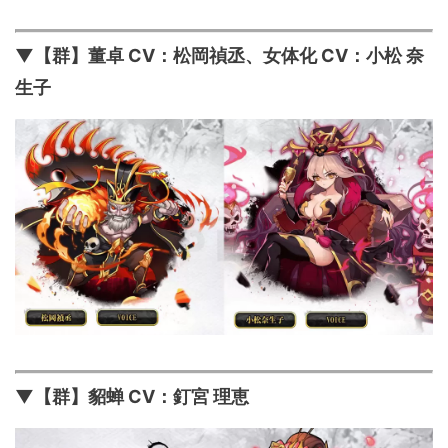
▼【群】董卓 CV：松岡禎丞、女体化 CV：小松 奈
生子
▼【群】貂蝉 CV：釘宮 理恵