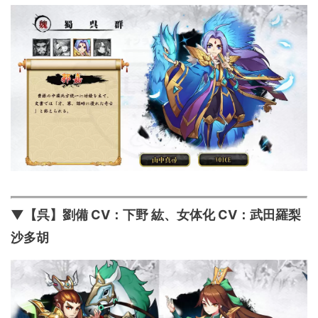
▼【呉】劉備 CV：下野 紘、女体化 CV：武田羅梨
沙多胡