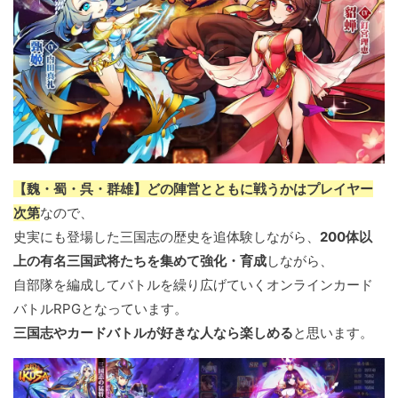
【魏・蜀・呉・群雄】どの陣営とともに戦うかはプレイヤー
次第
なので、
史実にも登場した三国志の歴史を追体験しながら、
200体以
上の有名三国武将たちを集めて強化・育成
しながら、
自部隊を編成してバトルを繰り広げていくオンラインカード
バトルRPGとなっています。
三国志やカードバトルが好きな人なら楽しめる
と思います。