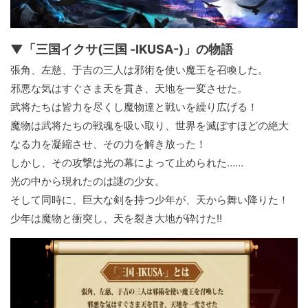
▼「三国イクサ(三国 -IKUSA-)」の物語
張角、左慈、于吉の三人は邪術を使い魔王を召喚した。
邪悪な気はすぐさま天を貫き、天地を一変させた。
武将たちは皆力を尽くし魔物達と戦いを繰り広げる！
魔物は武将たちの戦魂を吸い取り、世界を滅ぼすほどの絶大
なる力を凝縮させ、その力を解き放った！
しかし、その攻撃は光の幕によって止められた……
光の中から現れたのは謎の少女。
そして同時に、巨大な剣を持つ少年が、天から舞い降りた！
少年は魔物と衝突し、天を裂き大地が砕けた!!