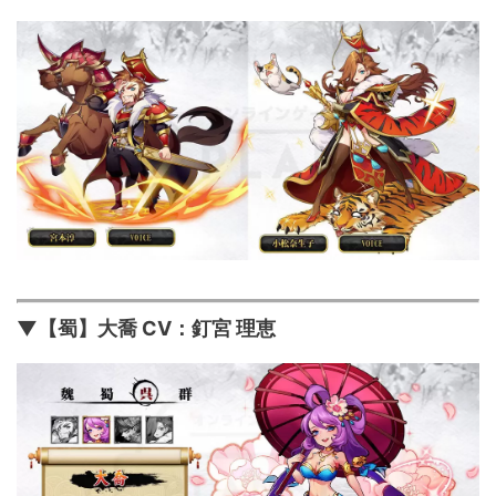
▼【蜀】大喬 CV：釘宮 理恵