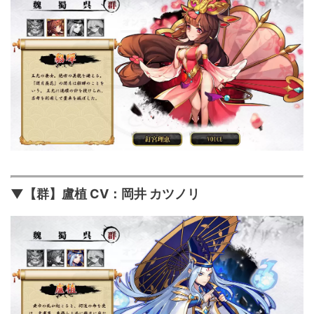
▼【群】盧植 CV：岡井 カツノリ