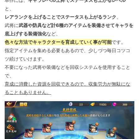
本作には、
キャラレベル上昇でステータスも上がるレベル
と、
レアランクを上げることでステータスも上がるランク
、
武将に
武器や防具など計6種のアイテムを装備させてキャラを
底上げする装備強化
など、
色々な方法でキャラクターを育成していく事が可能
です。
指定アイテムを集める必要もあるので、少しづつ毎日コツコ
ツ続けていけます。
不要になった武将や装備などを回収システムを使用すること
で、
育成に消費した資源を回収できるので、収集労力が無駄にな
ることもありません。