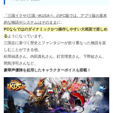
「三国イクサ(三国 -IKUSA-)」のPC版では、アプリ版の基本
的な物語やシステムはそのまま
に、
PCならではのダイナミックかつ操作しやすい大画面で楽しめ
る
ようになっています。
三国志に基づく歴史とファンタジーが折り重なった物語を楽
しむことができる他、
松岡禎丞さん、内田真礼さん、釘宮理恵さん、下野紘さん、
間島淳司さんなど、
豪華声優陣を起用したキャラクターボイスも搭載！