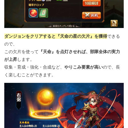
ダンジョンをクリアすると『天命の星の欠片』を獲得
できる
ので、
この欠片を使って
『天命』を点灯させれば、部隊全体の実力
が上昇
します。
収集・育成・強化・合成など、
やりこみ要素が高い
ので、長
く楽しむことができます。