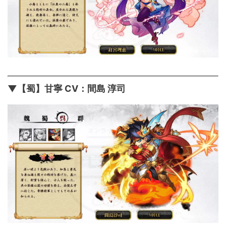
▼【蜀】甘寧 CV：間島 淳司