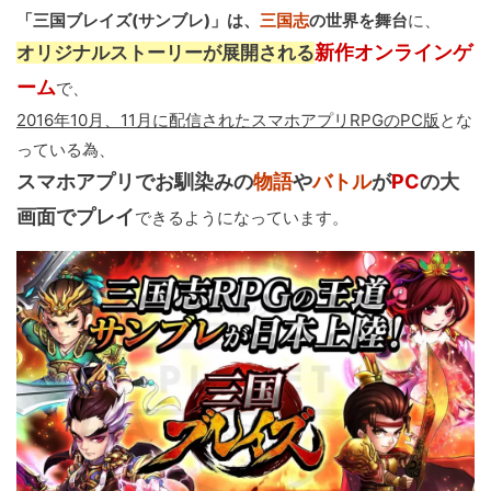
「三国ブレイズ(サンブレ)」は、
三国志
の世界を舞台
に、
新作オンラインゲ
オリジナルストーリーが展開される
ーム
で、
2016年10月、11月に配信されたスマホアプリRPGのPC版
とな
っている為、
スマホアプリでお馴染みの
物語
や
バトル
が
PC
の大
画面でプレイ
できるようになっています。