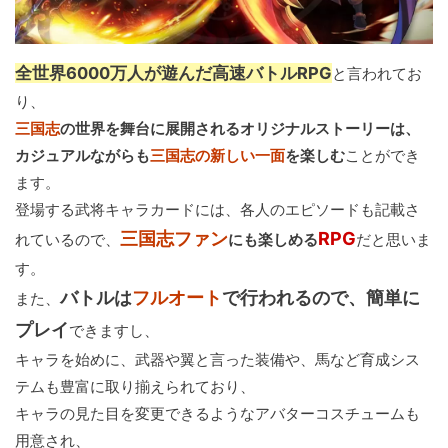
全世界6000万人が遊んだ高速バトルRPG
と言われてお
り、
三国志
の世界を舞台に展開されるオリジナルストーリーは、
カジュアルながらも
三国志の新しい一面
を楽しむ
ことができ
ます。
登場する武将キャラカードには、各人のエピソードも記載さ
三国志ファン
RPG
れているので、
にも楽しめる
だと思いま
す。
バトルは
フルオート
で行われるので、簡単に
また、
プレイ
できますし、
キャラを始めに、武器や翼と言った装備や、馬など育成シス
テムも豊富に取り揃えられており、
キャラの見た目を変更できるようなアバターコスチュームも
用意され、