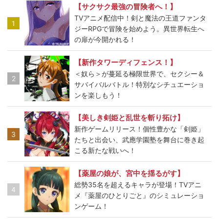
【サクサク最強の冒険者へ！】
TVアニメ配信中！剣と魔法の王道ファンタ
1
ジーRPGで冒険を始めよう。異世界転生へ
の扉が今開かれる！
【新作タワーディフェンス！】
＜奴ら＞が蔓延る極限世界で、セクシー＆
2
サバイバルバトル！特別なシチュエーショ
ンを楽しもう！
【美しき剣姫と乱世を斬り拓け】
新作ゲームリリース！個性豊かな「剣姫」
3
たちと出会い、武應学園塾を舞台に巻き起
こる新たな戦いへ！
【薬屋の娘が、宮中を揺るがす】
総勢35名を超えるキャラが登場！TVアニ
4
メ『薬屋のひとりごと』のシミュレーショ
ンゲーム！