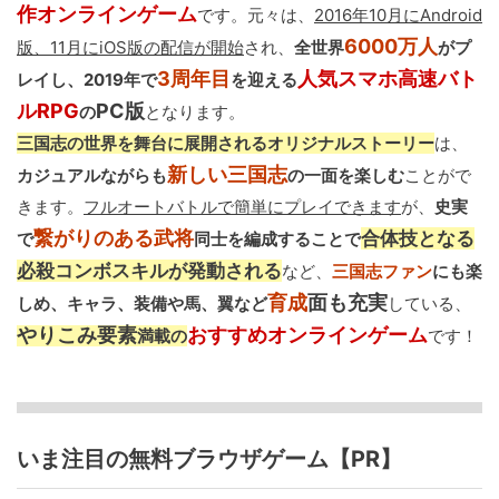
作オンラインゲーム
です。元々は、
2016年10月にAndroid
6000万人
版、11月にiOS版の配信が開始
され、
全世界
がプ
3周年目
人気スマホ高速バト
レイし、2019年で
を迎える
ルRPG
PC版
の
となります。
三国志の世界を舞台に展開されるオリジナルストーリー
は、
新しい三国志
カジュアルながらも
の一面を楽しむ
ことがで
きます。
フルオートバトルで簡単にプレイできます
が、
史実
繋がりのある武将
合体技となる
で
同士を編成することで
必殺コンボスキルが発動される
など、
三国志ファン
にも楽
育成
面も充実
しめ、キャラ、装備や馬、翼など
している、
やりこみ要素
おすすめオンラインゲーム
満載の
です！
いま注目の無料ブラウザゲーム【PR】