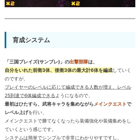
育成システム
「三国ブレイズ(サンブレ)」の
出撃部隊
は、
自分をいれた前衛3体、後衛3体の最大計6体を編成
していく
のですが、
プレイヤーのレベルに応じて編成できる人数が増え、レベル
25到達で6体編成できる
ようになるので、
最初はひたすら、武将キャラを集めながら
メインクエスト
で
レベル上げ
を行い、
メインクエストで勝てなくなったら装備強化や装備集めをし
ていくという感じです。
システムは簡単でシンプルで非常にわかりやすですし、