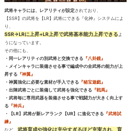
武将キャラには、レアリティが設定
されており、
【SSR】の武将を【LR】武将にできる『化神』システムによ
り、
SSR→LRに上昇+LR上昇で武将基本能力上昇できる
よ
うになっています。
その他にも、
・同一レアリティの別武将と交換できる
『八卦鏡』
・メインキャラに装備させる事で編成中の全武将の能力が上
昇する
『神翼』
・神翼強化に必要な素材が手入できる
『秘宝遊戯』
・出陣武将ごとに装備して武将を強化できる
『戦馬』
・武将毎に専用武器を装備させる事で戦闘力が大きく向上す
る
『神兵』
・【LR】武将が新レアランク【UR】に進化できる
『武将試
練』
武将育成や強化は充分すぎるほど充実され、育
など、