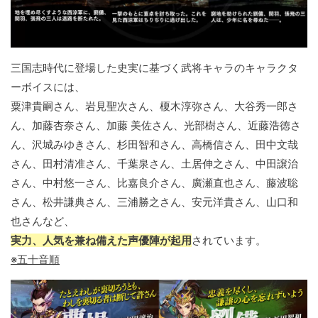
三国志時代に登場した史実に基づく武将キャラのキャラクタ
ーボイスには、
粟津貴嗣さん、岩見聖次さん、榎木淳弥さん、大谷秀一郎さ
ん、加藤杏奈さん、加藤 美佐さん、光部樹さん、近藤浩徳さ
ん、沢城みゆきさん、杉田智和さん、高橋信さん、田中文哉
さん、田村清准さん、千葉泉さん、土居伸之さん、中田譲治
さん、中村悠一さん、比嘉良介さん、廣瀬直也さん、藤波聡
さん、松井謙典さん、三浦勝之さん、安元洋貴さん、山口和
也さんなど、
実力、人気を兼ね備えた声優陣が起用
されています。
※五十音順