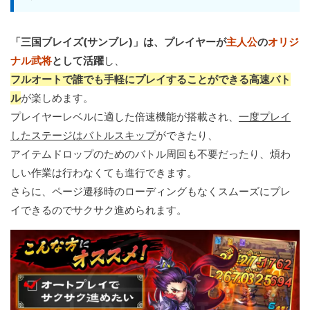
「三国ブレイズ(サンブレ)」は、プレイヤーが
主人公
の
オリジ
ナル武将
として活躍
し、
フルオートで誰でも手軽にプレイすることができる高速バト
ル
が楽しめます。
プレイヤーレベルに適した倍速機能が搭載され、
一度プレイ
したステージはバトルスキップ
ができたり、
アイテムドロップのためのバトル周回も不要だったり、煩わ
しい作業は行わなくても進行できます。
さらに、ページ遷移時のローディングもなくスムーズにプレ
イできるのでサクサク進められます。