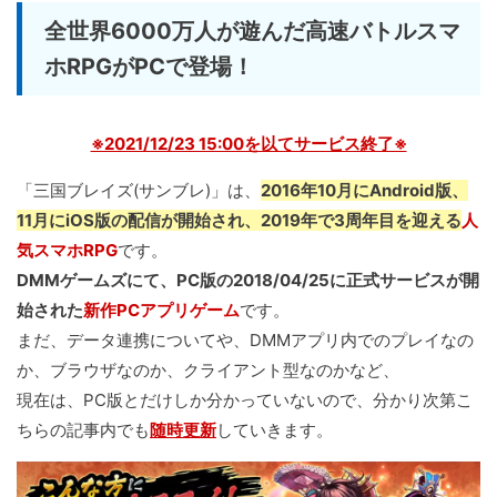
全世界6000万人が遊んだ高速バトルスマ
ホRPGがPCで登場！
※2021/12/23 15:00を以てサービス終了※
「三国ブレイズ(サンブレ)」は、
2016年10月にAndroid版、
11月にiOS版の配信が開始され、2019年で3周年目を迎える
人
気スマホRPG
です。
DMMゲームズにて、PC版の2018/04/25に正式サービスが開
始された
新作PCアプリゲーム
です。
まだ、データ連携についてや、DMMアプリ内でのプレイなの
か、ブラウザなのか、クライアント型なのかなど、
現在は、PC版とだけしか分かっていないので、分かり次第こ
ちらの記事内でも
随時更新
していきます。