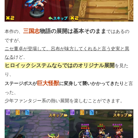
三国志
物語の展開は基本そのまま
本作の、
ではあるの
ですが、
ニセ董卓が登場して、呂布が味方してくれると言う史実と異
なる
けど、
ヒロイックシステムならではのオリジナル展開
を見た
り、
巨大怪獣
ステージボスが
に変身して襲いかかってきたり
と言
った、
少年ファンタジー系の熱い展開を楽しむことができます。