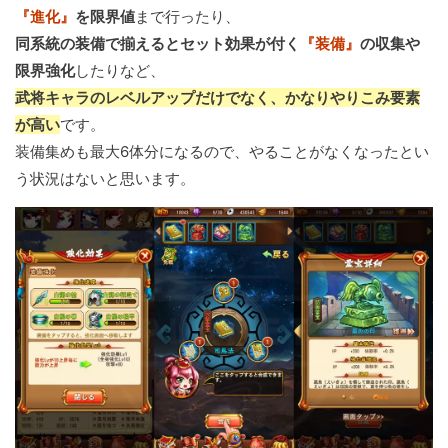
『進化』
を限界値
まで行ったり、
同系統の装備で揃えるとセット効果が付く
『装備』
の収集や
限界強化
したりなど、
武将キャラのレベルアップだけでなく、かなりやりこみ要素
が高い
です。
装備集めも最大6体分になるので、やることがなくなったとい
う状況はないと思います。