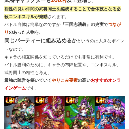
武将キャラクターも
200名
以上登場
し、
相性の良い仲間の武将同士を編成することで合体技となる必
殺コンボスキルが発動
されます。
バトル自体は簡単なのですが
『三国志演義』の史実で
つなが
り
のあった人物
を、
同じパーティーに組み込めるか
というのは大きなポイン
トなので、
キャラの相互関係を知っているだけでも非常に有利
です。
バトル勝利のために、キャラの布陣配置や、コンボスキル、
武将同士の相性も考え、
最強の陣営を築いていく
やりこみ要素
の高い
おすすめオンラ
インゲーム
です。