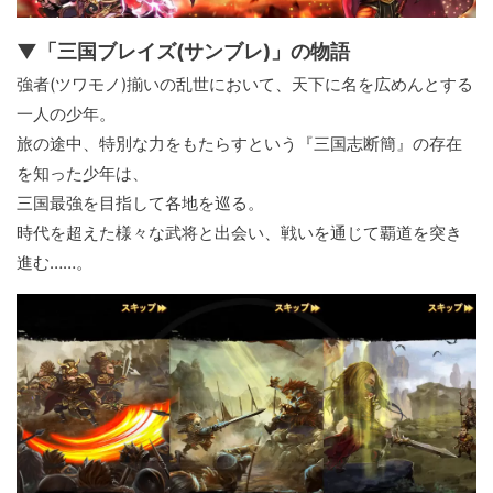
▼「三国ブレイズ(サンブレ)」の物語
強者(ツワモノ)揃いの乱世において、天下に名を広めんとする
一人の少年。
旅の途中、特別な力をもたらすという『三国志断簡』の存在
を知った少年は、
三国最強を目指して各地を巡る。
時代を超えた様々な武将と出会い、戦いを通じて覇道を突き
進む……。