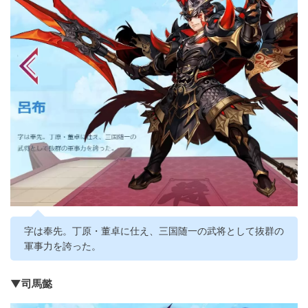
字は奉先。丁原・董卓に仕え、三国随一の武将として抜群の
軍事力を誇った。
▼司馬懿