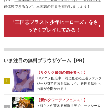
追体験
できるなど、三国志の世界を満喫しましょう！
「三国志ブラスト 少年ヒーローズ」をさ
っそくプレイしてみる！
いま注目の無料ブラウザゲーム【PR】
【サクサク最強の冒険者へ！】
TVアニメ配信中！剣と魔法の王道ファンタ
1
ジーRPGで冒険を始めよう。異世界転生へ
の扉が今開かれる！
【新作タワーディフェンス！】
＜奴ら＞が蔓延る極限世界で、セクシー＆
2