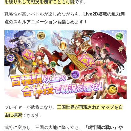
を繰り出して戦況を覆すことも可能
です。
戦略性が高いバトルが楽しめながらも、
Live2D搭載の迫力満
点のスキルアニメーションも楽しめます！
プレイヤーが武将になり、
三国世界が再現されたマップを自
由に探索
できます。
武将に変身し、三国の大地に降り立ち、
『虎牢関の戦い』や