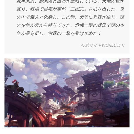
虎牢関前、劉関張と呂布が激戦している、天地の色が
変り、戦場で呂布が突然「三国志」を取り出した、炎
の中で魔人と化身し、この時、天地に異変が生じ、謎
の少年が天から降りてきた、危機一髪の状況で謎の少
年が身を挺し、雷霆の一撃を受け止めた！
公式サイトWORLDより