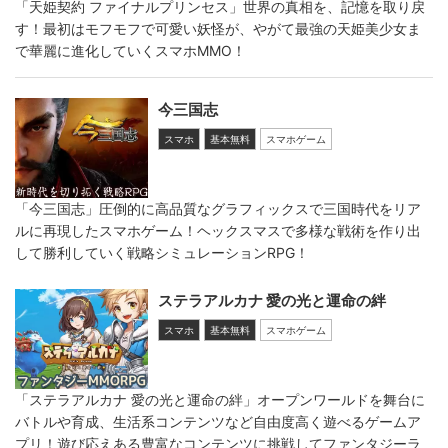
「天姫契約 ファイナルプリンセス」世界の真相を、記憶を取り戻
す！最初はモフモフで可愛い妖怪が、やがて最強の天姫美少女ま
で華麗に進化していくスマホMMO！
今三国志
スマホ
基本無料
スマホゲーム
「今三国志」圧倒的に高品質なグラフィックスで三国時代をリア
ルに再現したスマホゲーム！ヘックスマスで多様な戦術を作り出
して勝利していく戦略シミュレーションRPG！
ステラアルカナ 愛の光と運命の絆
スマホ
基本無料
スマホゲーム
「ステラアルカナ 愛の光と運命の絆」オープンワールドを舞台に
バトルや育成、生活系コンテンツなど自由度高く遊べるゲームア
プリ！遊び応えある豊富なコンテンツに挑戦してファンタジーラ