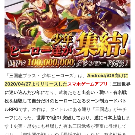
「三国志ブラスト 少年ヒーローズ」は、
Android/iOS向けに
2020/04/27よりリリースした
スマホゲームアプリ
！
三国世界
に迷い込んだ少年
になり、武将たちと
出会い・戦い・有名戦
役を経験して自分だけのヒーローになるターン制カードバト
ルRPG
です。本作は、タイトルにある通り『三国志』がモチ
ーフになった、
世界で1億DL突破しており、遂に日本上陸しま
す！
史実・歴史にも登場した有名三国武将が豊富に登場して
おり、
『虎牢関の戦い』や『長坂の戦い』など、有名戦役を