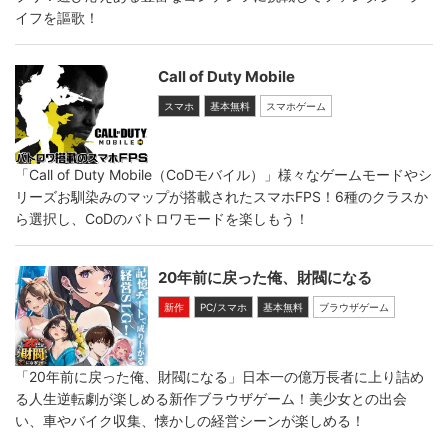
イフを謳歌！
Call of Duty Mobile
スマホ
基本無料
スマホゲーム
「Call of Duty Mobile（CoDモバイル）」様々なゲームモードやシ
リーズお馴染みのマップが搭載されたスマホFPS！6種のクラスか
ら選択し、CoDのバトロワモードを楽しもう！
20年前に戻った俺、財閥になる
新作
PC/スマホ
基本無料
ブラウザゲーム
「20年前に戻った俺、財閥になる」日本一の億万長者に上り詰め
る人生逆転劇が楽しめる新作ブラウザゲーム！美少女との出会
い、車やバイク収集、懐かしの経営シーンが楽しめる！