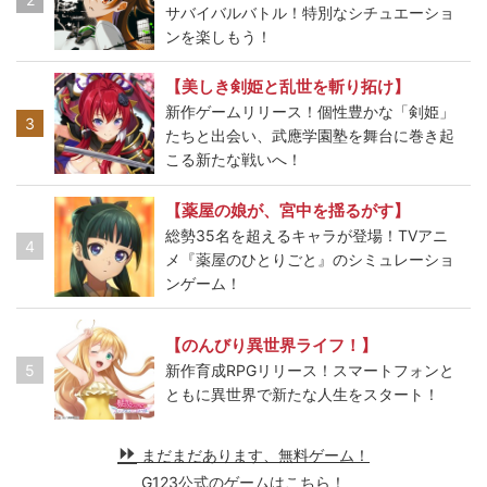
サバイバルバトル！特別なシチュエーショ
ンを楽しもう！
【美しき剣姫と乱世を斬り拓け】
新作ゲームリリース！個性豊かな「剣姫」
3
たちと出会い、武應学園塾を舞台に巻き起
こる新たな戦いへ！
【薬屋の娘が、宮中を揺るがす】
総勢35名を超えるキャラが登場！TVアニ
4
メ『薬屋のひとりごと』のシミュレーショ
ンゲーム！
【のんびり異世界ライフ！】
5
新作育成RPGリリース！スマートフォンと
ともに異世界で新たな人生をスタート！
まだまだあります、無料ゲーム！
G123公式のゲームはこちら！