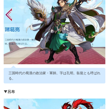
三国時代の蜀漢の政治家・軍師。字は孔明。臥龍とも呼ばれ
る。
▼呂布