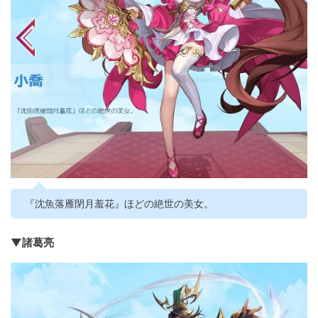
『沈魚落雁閉月羞花』ほどの絶世の美女。
▼諸葛亮