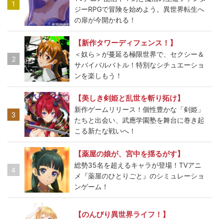
1
ジーRPGで冒険を始めよう。異世界転生へ
の扉が今開かれる！
【新作タワーディフェンス！】
＜奴ら＞が蔓延る極限世界で、セクシー＆
2
サバイバルバトル！特別なシチュエーショ
ンを楽しもう！
【美しき剣姫と乱世を斬り拓け】
新作ゲームリリース！個性豊かな「剣姫」
3
たちと出会い、武應学園塾を舞台に巻き起
こる新たな戦いへ！
【薬屋の娘が、宮中を揺るがす】
総勢35名を超えるキャラが登場！TVアニ
4
メ『薬屋のひとりごと』のシミュレーショ
ンゲーム！
【のんびり異世界ライフ！】