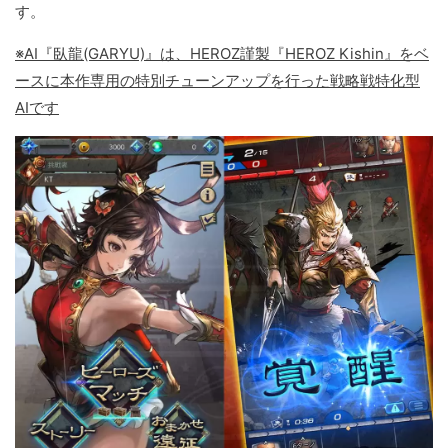
す。
※AI『臥龍(GARYU)』は、HEROZ謹製『HEROZ Kishin』をベ
ースに本作専用の特別チューンアップを行った戦略戦特化型
AIです