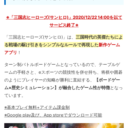
※「三国志ヒーローズ(サンヒロ)」2020/12/22 14:00を以て
サービス終了※
「三国志ヒーローズ(サンヒロ)」は、
三国時代の英傑たちによ
る戦場の駆け引きをシンプルなルールで再現した
新作ゲーム
アプリ
！
ターン制バトルボードゲームとなっているので、テーブルゲ
ームの手軽さと、eスポーツの競技性を併せ持ち、将棋や囲碁
のようにプレイヤーの知略が勝利に直結する、
【ボードゲー
ム×歴史シミュレーション】が融合したゲーム性が特徴
となっ
ています。
※基本プレイ無料+アイテム課金制
※Google play及び、App storeでダウンロード可能