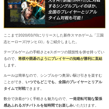
ここまで2020/03/10にリリースした新作スマホゲーム「三国
志ヒーローズ(サンヒロ)」をご紹介しました。
テーブルゲームの手軽さとeスポーツの競技性を併せ持ってい
るので、
将棋や囲碁のようにプレイヤーの知略が勝利に直結
します。
ルールは簡単なので、シンプルかつ奥深い駆け引きを楽すむ
ことができ、
いつでもどこでも、全国のプレイヤーとリアル
タイムで対戦
できます。
数分で決着がつく手軽さも魅力なので、
一発逆転可能な緊張
感あふれるガチバトルを短時間でお楽しみ
いただけます。