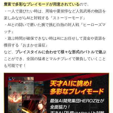
豊富で多彩なプレイモードが用意されている
ので、
・一人で遊びたい時は、周瑜や夏侯惇など人気武将の物語を
楽しみながらAIと対戦する『ストーリーモード』
・AIとの闘いで磨いた腕で挑む白熱の対人戦『ヒーローズマ
ッチ』
・遊ぶ時間が確保できない時はAIにお任せして資金や資源を
獲得する『おまかせ遠征』
など、
プレイスタイルに合わせて様々な形式のバトルで遊ぶ
ことができ、全国の猛者とマルチプレイで勝負していくこと
も可能です！