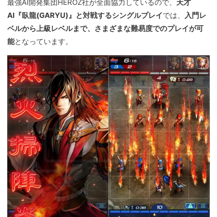
最強AI開発集団HEROZ社が全面協力しているので、
天才
AI『臥龍(GARYU)』と対戦するシングルプレイ
では、
入門レ
ベルから上級レベルまで、さまざまな難易度でのプレイが可
能
となっています。