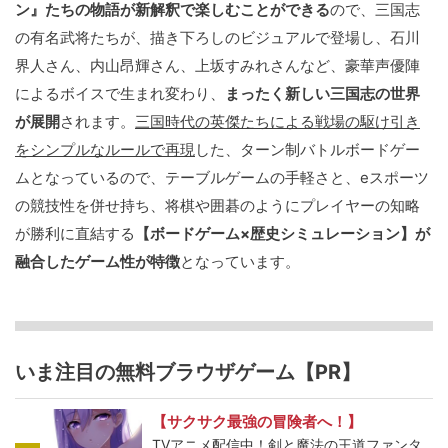
ン』たちの物語が新解釈で楽しむことができる
ので、三国志
の有名武将たちが、描き下ろしのビジュアルで登場し、石川
界人さん、内山昂輝さん、上坂すみれさんなど、豪華声優陣
によるボイスで生まれ変わり、
まったく新しい三国志の世界
が展開
されます。
三国時代の英傑たちによる戦場の駆け引き
をシンプルなルールで再現
した、ターン制バトルボードゲー
ムとなっているので、テーブルゲームの手軽さと、eスポーツ
の競技性を併せ持ち、将棋や囲碁のようにプレイヤーの知略
が勝利に直結する
【ボードゲーム×歴史シミュレーション】が
融合したゲーム性が特徴
となっています。
いま注目の無料ブラウザゲーム【PR】
【サクサク最強の冒険者へ！】
TVアニメ配信中！剣と魔法の王道ファンタ