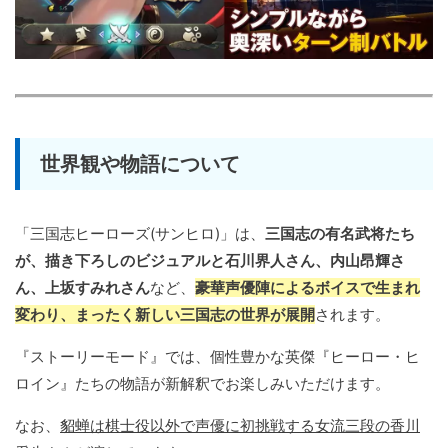
世界観や物語について
「三国志ヒーローズ(サンヒロ)」は、
三国志の有名武将たち
が、描き下ろしのビジュアルと石川界人さん、内山昂輝さ
ん、上坂すみれさん
など、
豪華声優陣によるボイスで生まれ
変わり、まったく新しい三国志の世界が展開
されます。
『ストーリーモード』では、個性豊かな英傑『ヒーロー・ヒ
ロイン』たちの物語が新解釈でお楽しみいただけます。
なお、
貂蝉は棋士役以外で声優に初挑戦する女流三段の香川