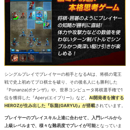
シングルプレイでプレイヤーの相手となるAIは、将棋の電王
戦で史上初めてプロ棋士を破り、その後名人にも勝利した
『Ponanza(ポナンザ)』や、世界コンピュータ将棋選手権で1
位を獲得した『Apery(エイプリー)』など、
AI開発者を擁する
HEROZが生み出した『臥龍(GARYU)』が搭載
されています。
プレイヤーのプレイスキル上達に合わせて、入門レベルから
上級レベルまで、様々な難易度でプレイが可能
となっていま