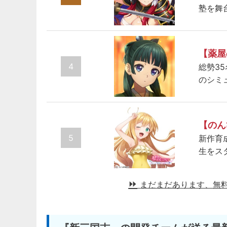
塾を舞
【薬屋
4
総勢3
のシミ
【のん
5
新作育
生をス
まだまだあります、無