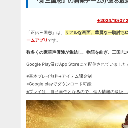
『新三国志』の開発チームが送る最
※2024/10/
「正伝三国志」は、
リアルな画面、華麗な一騎討ち
ームアプリ
です。
数多くの豪華声優陣が集結し、物語を紡ぎ、三国志
Google Play及びApp Storeにて配信されていま
※基本プレイ無料+アイテム課金制
※Google playでダウンロード可能
※プレイは、自己責任となるので、個人情報の取扱