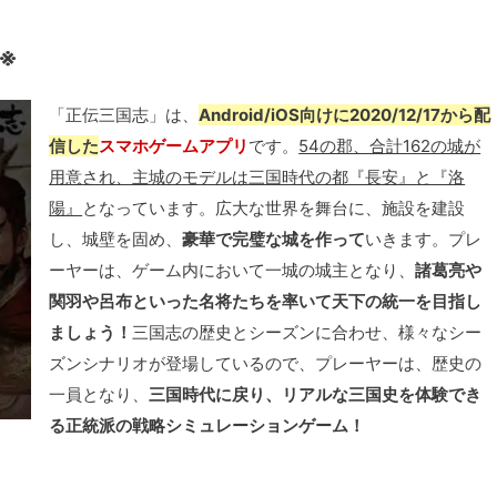
了※
「正伝三国志」は、
Android/iOS向けに2020/12/17から配
信した
スマホゲームアプリ
です。
54の郡、合計162の城が
用意され、主城のモデルは三国時代の都『長安』と『洛
陽』
となっています。広大な世界を舞台に、施設を建設
し、城壁を固め、
豪華で完璧な城を作って
いきます。プレ
ーヤーは、ゲーム内において一城の城主となり、
諸葛亮や
関羽や呂布といった名将たちを率いて天下の統一を目指し
ましょう！
三国志の歴史とシーズンに合わせ、様々なシー
ズンシナリオが登場しているので、プレーヤーは、歴史の
一員となり、
三国時代に戻り、リアルな三国史を体験でき
る正統派の戦略シミュレーションゲーム！