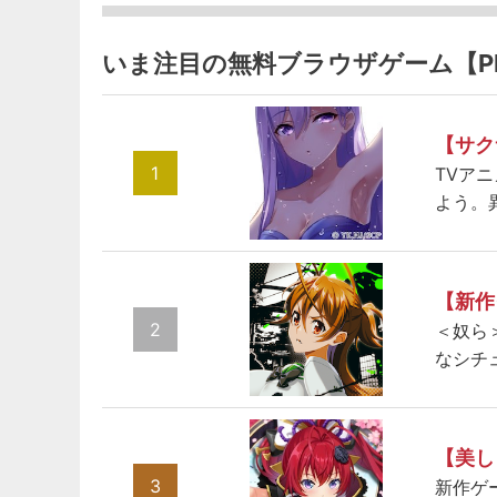
いま注目の無料ブラウザゲーム【P
【サク
1
TVア
よう。
【新作
2
＜奴ら
なシチ
【美し
3
新作ゲ