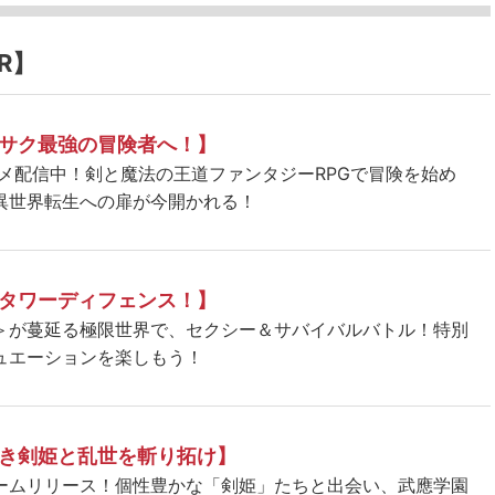
R】
サク最強の冒険者へ！】
ニメ配信中！剣と魔法の王道ファンタジーRPGで冒険を始め
異世界転生への扉が今開かれる！
タワーディフェンス！】
＞が蔓延る極限世界で、セクシー＆サバイバルバトル！特別
ュエーションを楽しもう！
き剣姫と乱世を斬り拓け】
ームリリース！個性豊かな「剣姫」たちと出会い、武應学園