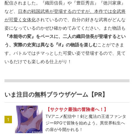
配信されました。『織田信長』や『豊臣秀吉』『徳川家康』
など、
日本の戦国武将が登場するのですが、本作では全武将
が可愛く女体化
されているので、自分の好きな武将がどんな
姿になっているのかぜひ確かめてみてください。また物語も
『本能寺の変』をベースに、二人の織田信長が登場するとい
う、実際の史実は異なる『if』の物語を楽しむ
ことができま
す。バトルではチマっとした可愛い姿で登場するので、見て
いるだけでも楽しめる仕上がり！
いま注目の無料ブラウザゲーム【PR】
【サクサク最強の冒険者へ！】
TVアニメ配信中！剣と魔法の王道ファンタ
1
ジーRPGで冒険を始めよう。異世界転生へ
の扉が今開かれる！