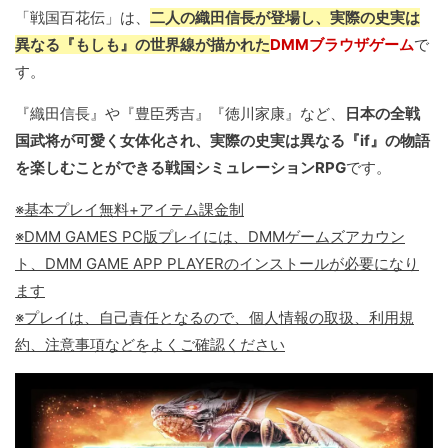
「戦国百花伝」は、
二人の織田信長が登場し、実際の史実は
異なる『もしも』の世界線が描かれた
DMMブラウザゲーム
で
す。
『織田信長』や『豊臣秀吉』『徳川家康』など、
日本の全戦
国武将が可愛く女体化され、実際の史実は異なる『if』の物語
を楽しむことができる戦国シミュレーションRPG
です。
※基本プレイ無料+アイテム課金制
※DMM GAMES PC版プレイには、DMMゲームズアカウン
ト、DMM GAME APP PLAYERのインストールが必要になり
ます
※プレイは、自己責任となるので、個人情報の取扱、利用規
約、注意事項などをよくご確認ください