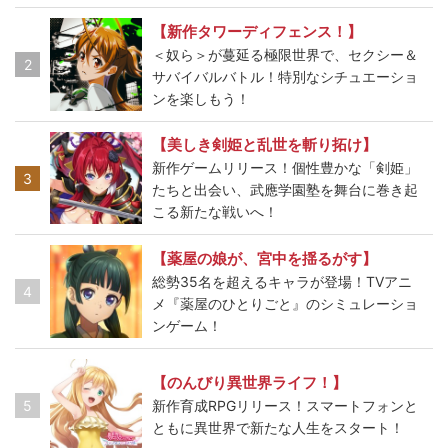
【新作タワーディフェンス！】
＜奴ら＞が蔓延る極限世界で、セクシー＆
2
サバイバルバトル！特別なシチュエーショ
ンを楽しもう！
【美しき剣姫と乱世を斬り拓け】
新作ゲームリリース！個性豊かな「剣姫」
3
たちと出会い、武應学園塾を舞台に巻き起
こる新たな戦いへ！
【薬屋の娘が、宮中を揺るがす】
総勢35名を超えるキャラが登場！TVアニ
4
メ『薬屋のひとりごと』のシミュレーショ
ンゲーム！
【のんびり異世界ライフ！】
5
新作育成RPGリリース！スマートフォンと
ともに異世界で新たな人生をスタート！