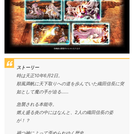
ストーリー
時は天正10年6月2日。
順風満帆に天下取りへの道を歩んでいた織田信長に突
如として魔の手が迫る……
急襲される本能寺。
燃え盛る炎の中にはなんと、2人の織田信長の姿
が！？
禍つ神によって歪められゆく歴史。