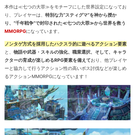
本作は≪七つの大罪≫をモチーフにした世界設定になってお
り、プレイヤーは、
特別な力“スティグマ”を神から授か
り、“千年戦争”で封印された≪七つの大罪≫から世界を救う
MMORPG
になっています。
ノンタゲ方式を採用したハクスラ的に遊べるアクション要素
と、
物語や武器・スキルの強化、職業選択、そして、キャラ
クターの育成が楽しめるRPG要素を備えて
おり、他プレイヤ
ーと協力して行うアクション性の高いボス討伐などが楽しめ
るアクションMMORPGになっています！