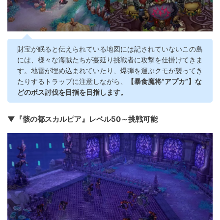
財宝が眠ると伝えられている地図には記されていないこの島
には、様々な海賊たちが蔓延り挑戦者に攻撃を仕掛けてきま
す。地雷が埋め込まれていたり、爆弾を運ぶクモが襲ってき
たりするトラップに注意しながら、
【暴食魔将“アプカ”】な
どのボス討伐を目指を目指します。
▼『骸の都スカルピア』レベル50～挑戦可能