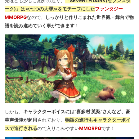
先ほども少しご紹介の通り、
「SEVENTH DARK(セブンスダ
ーク)」は≪七つの大罪≫をモチーフにした
ファンタジー
MMORPG
なので、
しっかりと作りこまれた世界観・舞台で物
語を読み進めていく事ができます！
しかも、
キャラクターボイスには“喜多村 英梨”さんなど、豪
華声優陣が起用
されており、
物語の進行もキャラクターボイ
スで進行される
ので入りこみやすい
MMORPG
です！