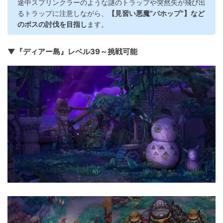
途中スプリンクラーのような謎のトラップや突然矢が飛び出
るトラップに注意しながら、
【見習い悪魔“バホップ”】など
のボスの討伐を目指し
ます。
▼『ディアー島』レベル39～挑戦可能