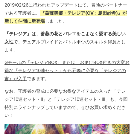
2019/02/26に行われたアップデートにて、冒険のパートナー
である守護者に、
『薔薇舞姫・テレジア(CV：島田紗希)』が
新しく仲間に新登場
しました。
『テレジア』は、薔薇の花とバレエをこよなく愛する美しい
女性
で、デュアルブレイドとバトルボウのスキルを得意とし
ます。
Gモールの『テレジアBOX』または、おまけBOX付きの大変お
得な『テレジア10連セット』から召喚に必要な『テレジアの
書』が入手
できます。
なお、守護者の育成に必要なお得なアイテムの入った「テレ
ジア10連セット・II」と「テレジア10連セット・III」も、今回
特別にラインナップしていますので、ぜひお買い求めくださ
い！