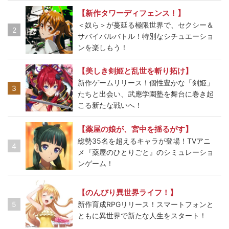
【新作タワーディフェンス！】
＜奴ら＞が蔓延る極限世界で、セクシー＆
2
サバイバルバトル！特別なシチュエーショ
ンを楽しもう！
【美しき剣姫と乱世を斬り拓け】
新作ゲームリリース！個性豊かな「剣姫」
3
たちと出会い、武應学園塾を舞台に巻き起
こる新たな戦いへ！
【薬屋の娘が、宮中を揺るがす】
総勢35名を超えるキャラが登場！TVアニ
4
メ『薬屋のひとりごと』のシミュレーショ
ンゲーム！
【のんびり異世界ライフ！】
5
新作育成RPGリリース！スマートフォンと
ともに異世界で新たな人生をスタート！