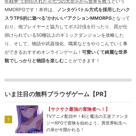
年戦争”で封印された≪七つの大罪≫から世界を救う
という
MMORPGです！本作は、
ノンタゲバトル方式を採用したハク
スラTPS的に遊べる“かわいい”アクションMMORPG
となって
おり、他プレイヤーと協力してボス討伐を行ったり、罠が仕
掛けられている50種以上のギミックダンジョンを攻略した
り、そして、物語や武器強化、職業などをやりこんでいく事
ができるおすすめオンラインゲーム！
可愛いくて綺麗な世界
観でしっかりと物語を楽しむ
ことができます！
いま注目の無料ブラウザゲーム【PR】
【サクサク最強の冒険者へ！】
TVアニメ配信中！剣と魔法の王道ファンタ
1
ジーRPGで冒険を始めよう。異世界転生へ
の扉が今開かれる！