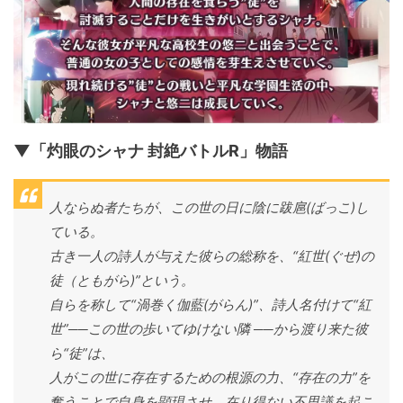
▼「灼眼のシャナ 封絶バトルR」物語
人ならぬ者たちが、この世の日に陰に跋扈(ばっこ)し
ている。
古き一人の詩人が与えた彼らの総称を、“紅世(ぐぜ)の
徒（ともがら)”という。
自らを称して“渦巻く伽藍(がらん)”、詩人名付けて“紅
世”──この世の歩いてゆけない隣 ──から渡り来た彼
ら“徒”は、
人がこの世に存在するための根源の力、“存在の力”を
奪うことで自身を顕現させ、在り得ない不思議を起こ