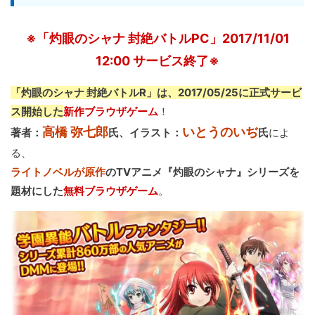
※「灼眼のシャナ 封絶バトルPC」2017/11/01
12:00 サービス終了※
「灼眼のシャナ 封絶バトルR」は、2017/05/25に正式サービ
ス開始した
新作ブラウザゲーム
！
高橋 弥七郎
いとうのいぢ
著者：
氏、イラスト：
氏
によ
る、
ライトノベルが原作
のTVアニメ『灼眼のシャナ』シリーズを
題材にした
無料ブラウザゲーム
。