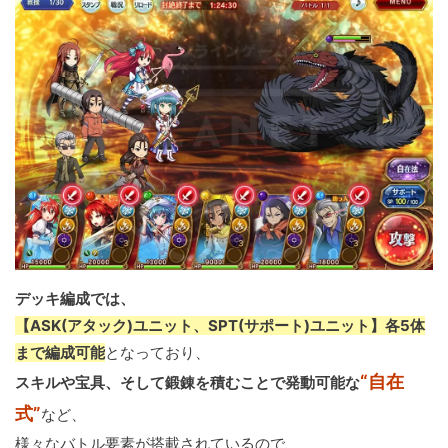
デッキ編成では、
【ASK(アタック)ユニット、SPT(サポート)ユニット】各5体
まで編成可能
となっており、
“自在
スキルや宝具、そして鍛錬を積むことで発動可能な
式”
など、
様々なバトル要素が搭載されているので、