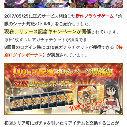
2017/05/25に正式サービス開始した
新作ブラウザゲーム
「灼
眼のシャナ 封絶バトルR」をご紹介
しました。
現在、リリース記念キャンペーンが開催
されています。
毎日1枚ずつレアガチャチケットが獲得でき、
8回目のログイン時には10連ガチャチケットが獲得できる
【特
別ログインボーナス】
が実施
されています。
初回クリア毎にガチャを引いたりアイテムと交換することが