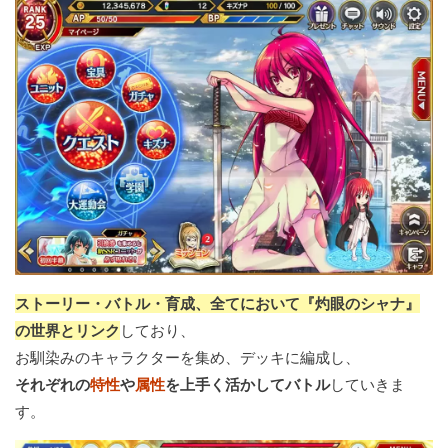
ストーリー・バトル・育成、全てにおいて『灼眼のシャナ』
の世界とリンク
しており、
お馴染みのキャラクターを集め、デッキに編成し、
それぞれの
特性
や
属性
を上手く活かしてバトル
していきま
す。