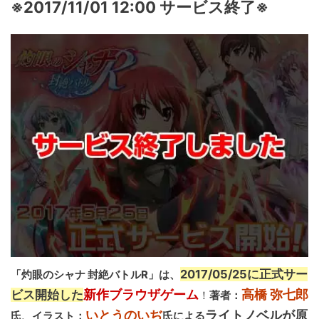
※2017/11/01 12:00 サービス終了※
2017/05/25に正式サー
「灼眼のシャナ 封絶バトルR」は、
新作ブラウザゲーム
高橋 弥七郎
ビス開始した
！
著者：
いとうのいぢ
ライトノベルが原
氏、イラスト：
氏による