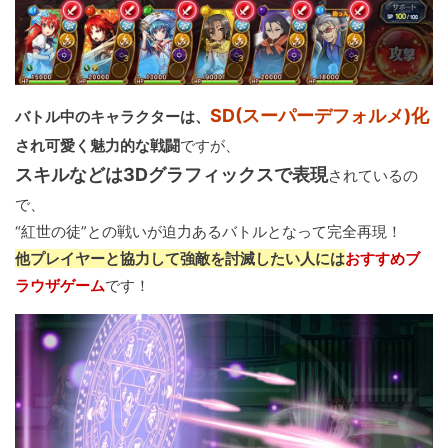
SD(スーパーデフォルメ)化
バトル中のキャラクターは、
され可愛く魅力的な戦闘
ですが、
スキルなどは3Dグラフィックスで表現
されているの
で、
“紅世の徒”との戦いが迫力あるバトルとなって完全再現！
他プレイヤーと協力して強敵を討滅したい人には
おすすめブ
ラウザゲーム
です！