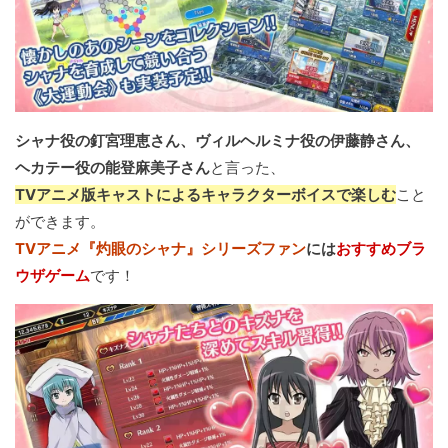
シャナ役の釘宮理恵さん、ヴィルヘルミナ役の伊藤静さん、
ヘカテー役の能登麻美子さん
と言った、
TVアニメ版キャストによるキャラクターボイスで楽しむ
こと
ができます。
TVアニメ『灼眼のシャナ』シリーズファン
には
おすすめブラ
ウザゲーム
です！