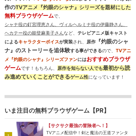
作の
TVアニメ『灼眼のシャナ』シリーズを題材にした
無料ブラウザゲーム
で、
シャナ役の釘宮理恵さん、ヴィルヘルミナ役の伊藤静さん、
ヘカテー役の能登麻美子さん
など、
テレビアニメ版キャスト
『灼眼のシャ
による
キャラクターボイス
が実装
され、
原作
ナ』のストーリーを追体験
する事ができる
ので、
TVアニ
おすすめブラウザ
メ『灼眼のシャナ』シリーズファン
には
ゲーム
最初から読
です！もちろん、
原作を知らない人でも
み進めていくことができる
ゲーム性
になっています！
いま注目の無料ブラウザゲーム【PR】
【サクサク最強の冒険者へ！】
TVアニメ配信中！剣と魔法の王道ファンタ
1