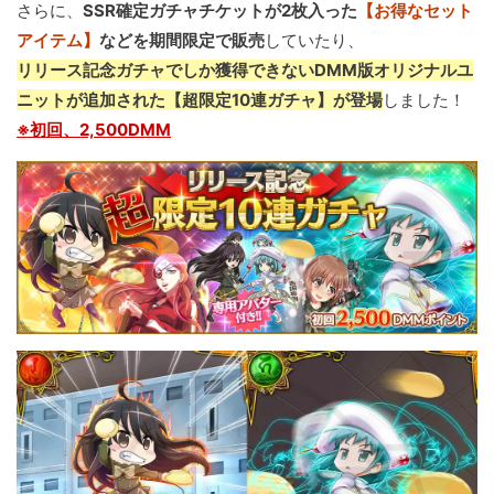
さらに、
SSR確定ガチャチケットが2枚入った
【お得なセット
アイテム】
などを期間限定で販売
していたり、
リリース記念ガチャでしか獲得できないDMM版オリジナルユ
ニットが追加された【超限定10連ガチャ】が登場
しました！
※初回、2,500DMM