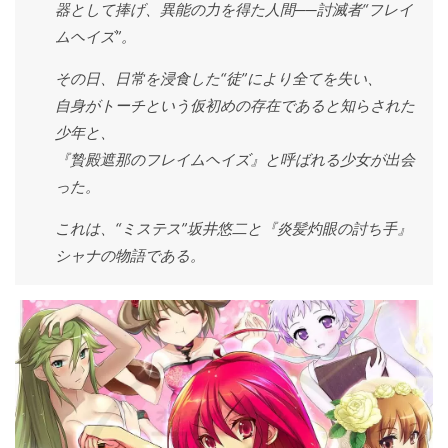
器として捧げ、異能の力を得た人間──討滅者“フレイ
ムヘイズ”。
その日、日常を浸食した“徒”により全てを失い、
自身がトーチという仮初めの存在であると知らされた
少年と、
『贄殿遮那のフレイムヘイズ』と呼ばれる少女が出会
った。
これは、“ミステス”坂井悠二と『炎髪灼眼の討ち手』
シャナの物語である。