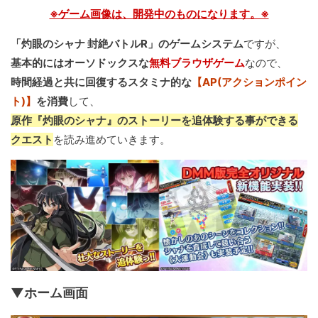
※ゲーム画像は、開発中のものになります。※
「灼眼のシャナ 封絶バトルR」のゲームシステム
ですが、
基本的にはオーソドックスな
無料ブラウザゲーム
なので、
時間経過と共に回復するスタミナ的な
【AP(アクションポイン
ト)】
を消費
して、
原作『灼眼のシャナ』のストーリーを追体験する事ができる
クエスト
を読み進めていきます。
▼ホーム画面