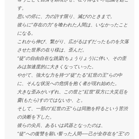
す。
思いの侭に、力の許す限り、滅びのときまで。
彼らに“存在の力”を喰われた人間は、いなかったこと
になる。
これから伸び、繋がり、広がるはずだったものを欠落
させた世界の在り様は、歪んだ。
“徒”の自由自在な跳梁(ちょうりょう)に伴い、その歪
みは加速度的に大きくなっていった。
やがて、強大な力を持つ“徒”たる“紅世の王”らの中
に、そんな状況への危惧を抱く者が現れ始めた。
大きな歪みがいずれ、この世と“紅世”双方に大災厄を
齎(もたら)すのではないか、と。
そして、一部の“紅世の王”らは同胞を狩るという苦渋
の決断を下した。
彼らの尖兵、あるいは武器となったのは、
“徒”への復讐を願い誓った人間──己が全存在を“王”の