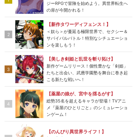
ジーRPGで冒険を始めよう。異世界転生へ
の扉が今開かれる！
【新作タワーディフェンス！】
＜奴ら＞が蔓延る極限世界で、セクシー＆
2
サバイバルバトル！特別なシチュエーショ
ンを楽しもう！
【美しき剣姫と乱世を斬り拓け】
新作ゲームリリース！個性豊かな「剣姫」
3
たちと出会い、武應学園塾を舞台に巻き起
こる新たな戦いへ！
【薬屋の娘が、宮中を揺るがす】
総勢35名を超えるキャラが登場！TVアニ
4
メ『薬屋のひとりごと』のシミュレーショ
ンゲーム！
【のんびり異世界ライフ！】