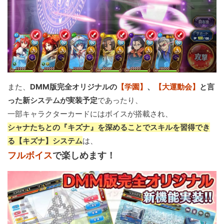
また、
DMM版完全オリジナルの
【学園】
、
【大運動会】
と言
った新システムが実装予定
であったり、
一部キャラクターカードにはボイスが搭載され、
シャナたちとの『キズナ』を深めることでスキルを習得でき
る【キズナ】システム
は、
フルボイス
で楽しめます！