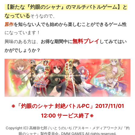
【新たな『灼眼のシャナ』のマルチバトルゲーム】と
なっている
そうなので、
原作
を知らない人でも始めから楽しむことができるゲーム性
になっています！
無料プレイ
興味のある方は、
お得な期間中に
してみてはい
かがでしょうか？
※「灼眼のシャナ 封絶バトルPC」2017/11/01
12:00 サービス終了※
Copyright (C) 高橋弥七郎 / いとうのいぢ /アスキー・メディアワークス/『灼
眼のシャナ』製作委員会., DMM GAMES All rights reserved.