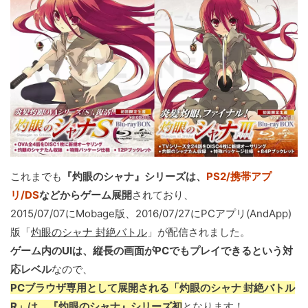
これまでも
『灼眼のシャナ』シリーズは、
PS2/携帯アプ
リ/DS
などからゲーム展開
されており、
2015/07/07にMobage版、2016/07/27にPCアプリ(AndApp)
版「
灼眼のシャナ 封絶バトル
」が配信されました。
ゲーム内のUIは、縦長の画面がPCでもプレイできるという対
応レベル
なので、
PCブラウザ専用として展開される「灼眼のシャナ 封絶バトル
R」は、『灼眼のシャナ』シリーズ初
となります！