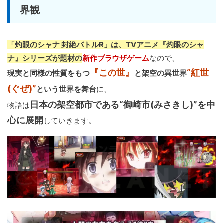
界観
「灼眼のシャナ 封絶バトルR」は、TVアニメ『灼眼のシャ
ナ』シリーズが題材の
新作ブラウザゲーム
なので、
『この世』
“紅世
現実と同様の性質をもつ
と架空の異世界
(ぐぜ)”
という世界を舞台
に、
日本の架空都市である“御崎市(みさきし)”を中
物語は
心に展開
していきます。