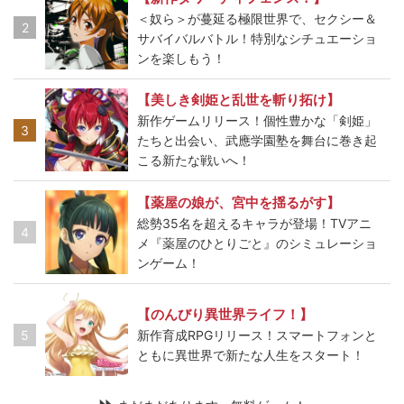
＜奴ら＞が蔓延る極限世界で、セクシー＆
2
サバイバルバトル！特別なシチュエーショ
ンを楽しもう！
【美しき剣姫と乱世を斬り拓け】
新作ゲームリリース！個性豊かな「剣姫」
3
たちと出会い、武應学園塾を舞台に巻き起
こる新たな戦いへ！
【薬屋の娘が、宮中を揺るがす】
総勢35名を超えるキャラが登場！TVアニ
4
メ『薬屋のひとりごと』のシミュレーショ
ンゲーム！
【のんびり異世界ライフ！】
5
新作育成RPGリリース！スマートフォンと
ともに異世界で新たな人生をスタート！