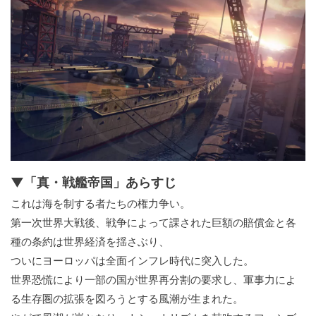
▼「真・戦艦帝国」あらすじ
これは海を制する者たちの権力争い。
第一次世界大戦後、戦争によって課された巨額の賠償金と各
種の条約は世界経済を揺さぶり、
ついにヨーロッパは全面インフレ時代に突入した。
世界恐慌により一部の国が世界再分割の要求し、軍事力によ
る生存圏の拡張を図ろうとする風潮が生まれた。