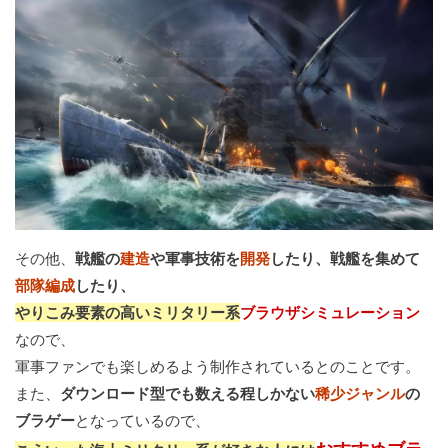
その他、
戦艦の
建造
や軍事技術を
開発
したり、戦艦を集めて
部隊編成
したり、
やりこみ要素の高いミリタリー系
ブラウザシミュレーション
なので、
軍事ファンでも楽しめるよう制作されているとのことです。
また、
ダウンロード型でも数える程しかない
稀少ジャンル
の
ブラゲー
となっているので、