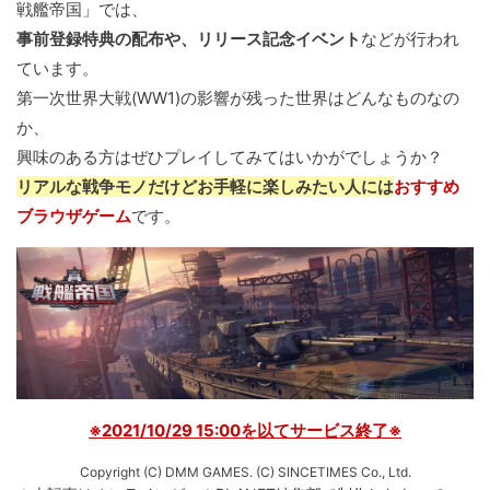
戦艦帝国」では、
事前登録特典の配布や、リリース記念イベント
などが行われ
ています。
第一次世界大戦(WW1)の影響が残った世界はどんなものなの
か、
興味のある方はぜひプレイしてみてはいかがでしょうか？
リアルな戦争モノだけどお手軽に楽しみたい人には
おすすめ
ブラウザゲーム
です。
※2021/10/29 15:00を以てサービス終了※
Copyright (C) DMM GAMES. (C) SINCETIMES Co., Ltd.