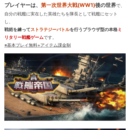
プレイヤーは、
第一次世界大戦(WW1)
後の世界
で、
自分の戦艦に実在した英雄たちを隊長として戦艦にセット
し、
戦術を練って
ストラテジーバトル
を行うブラウザ型の本格
ミ
リタリー戦艦ゲーム
です。
※基本プレイ無料+アイテム課金制