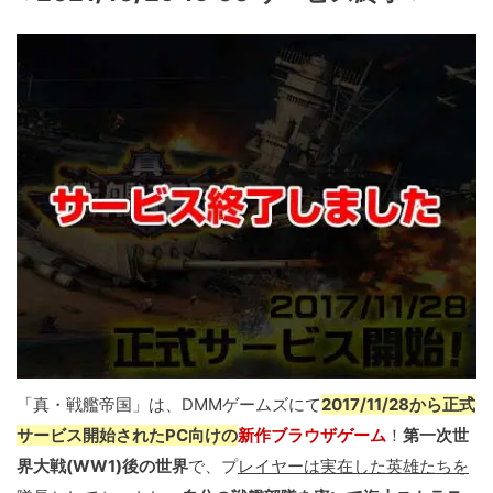
「真・戦艦帝国」は、DMMゲームズにて
2017/11/28から正式
サービス開始されたPC向けの
新作ブラウザゲーム
！
第一次世
界大戦(WW1)後の世界
で、プ
レイヤーは実在した英雄たちを