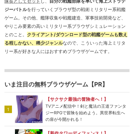
隊長としてセット
し、
自分の戦艦部隊を率いて海上ストラテ
ジーバトル
を行っていくブラウザ型の戦術ミリタリー系戦艦
ゲーム。その他、艦隊収集や戦艦建造、軍事技術開発など、
やりこみ要素の高いミリタリー系ブラウザシミュレーション
とのこと。
クライアント/ダウンロード型の戦艦ゲームも数え
る程しかない、稀少ジャンル
なので、こういった海上ミリタ
リー系が好きな人にはおすすめブラウザゲームです。
いま注目の無料ブラウザゲーム【PR】
【サクサク最強の冒険者へ！】
TVアニメ配信中！剣と魔法の王道ファンタ
1
ジーRPGで冒険を始めよう。異世界転生へ
の扉が今開かれる！
【新作タワーディフェンス！】