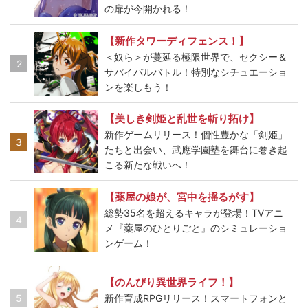
の扉が今開かれる！
【新作タワーディフェンス！】
＜奴ら＞が蔓延る極限世界で、セクシー＆
2
サバイバルバトル！特別なシチュエーショ
ンを楽しもう！
【美しき剣姫と乱世を斬り拓け】
新作ゲームリリース！個性豊かな「剣姫」
3
たちと出会い、武應学園塾を舞台に巻き起
こる新たな戦いへ！
【薬屋の娘が、宮中を揺るがす】
総勢35名を超えるキャラが登場！TVアニ
4
メ『薬屋のひとりごと』のシミュレーショ
ンゲーム！
【のんびり異世界ライフ！】
5
新作育成RPGリリース！スマートフォンと