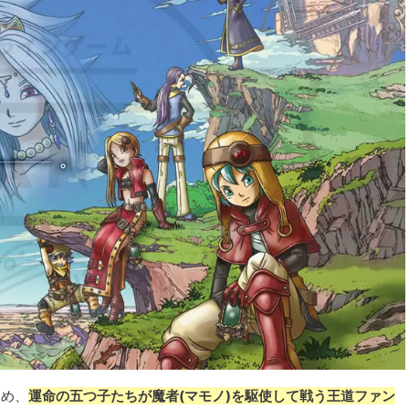
ため、
運命の五つ子たちが魔者(マモノ)を駆使して戦う王道ファン