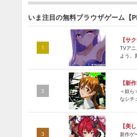
いま注目の無料ブラウザゲーム【P
【サク
1
TVア
よう。
【新作
2
＜奴ら
なシチ
【美し
3
新作ゲ