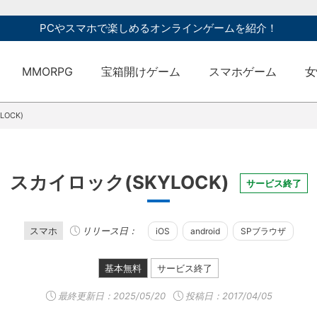
PCやスマホで楽しめるオンラインゲームを紹介！
MMORPG
宝箱開けゲーム
スマホゲーム
女
OCK)
スカイロック(SKYLOCK)
サービス終了
スマホ
リリース日：
iOS
android
SPブラウザ
基本無料
サービス終了
最終更新日：
2025/05/20
投稿日：2017/04/05