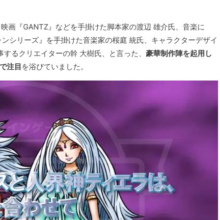
映画『GANTZ』などを手掛けた脚本家の渡辺 雄介氏、音楽に
ンシリーズ』を手掛けた音楽家の桜庭 統氏、キャラクターデザイ
事するクリエイターの幹 大樹氏、と言った、
豪華制作陣を起用し
で注目
を浴びていました。