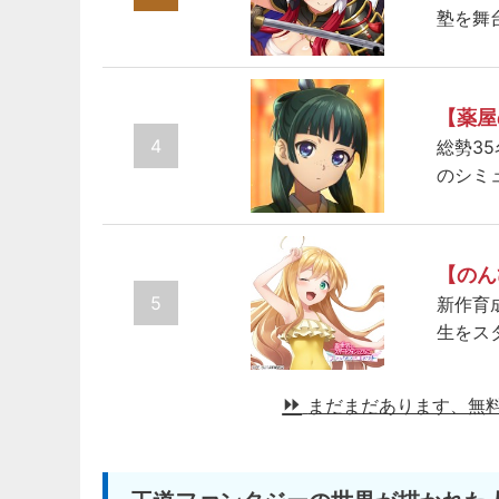
塾を舞
【薬屋
4
総勢3
のシミ
【のん
5
新作育
生をス
まだまだあります、無