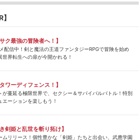
R】
サク最強の冒険者へ！】
ニメ配信中！剣と魔法の王道ファンタジーRPGで冒険を始め
異世界転生への扉が今開かれる！
タワーディフェンス！】
＞が蔓延る極限世界で、セクシー＆サバイバルバトル！特別
ュエーションを楽しもう！
き剣姫と乱世を斬り拓け】
ームリリース！個性豊かな「剣姫」たちと出会い、武應学園