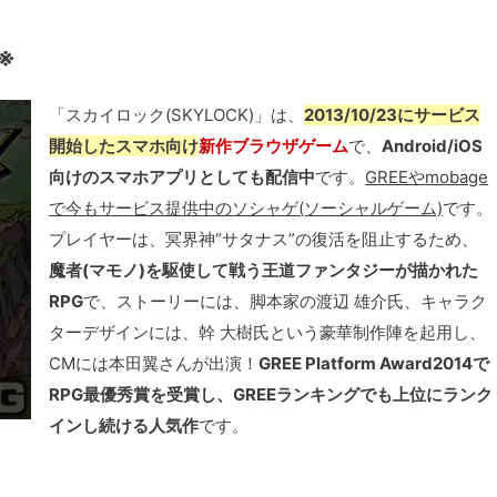
※
「スカイロック(SKYLOCK)」は、
2013/10/23にサービス
開始したスマホ向け
新作ブラウザゲーム
で、
Android/iOS
向けのスマホアプリとしても配信中
です。
GREEやmobage
で今もサービス提供中のソシャゲ(ソーシャルゲーム)
です。
プレイヤーは、冥界神“サタナス”の復活を阻止するため、
魔者(マモノ)を駆使して戦う王道ファンタジーが描かれた
RPG
で、ストーリーには、脚本家の渡辺 雄介氏、キャラク
ターデザインには、幹 大樹氏という豪華制作陣を起用し、
CMには本田翼さんが出演！
GREE Platform Award2014で
RPG最優秀賞を受賞し、GREEランキングでも上位にランク
インし続ける人気作
です。