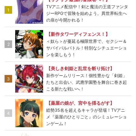
TVアニメ配信中！剣と魔法の王道ファンタ
1
ジーRPGで冒険を始めよう。異世界転生へ
の扉が今開かれる！
【新作タワーディフェンス！】
＜奴ら＞が蔓延る極限世界で、セクシー＆
2
サバイバルバトル！特別なシチュエーショ
ンを楽しもう！
【美しき剣姫と乱世を斬り拓け】
新作ゲームリリース！個性豊かな「剣姫」
3
たちと出会い、武應学園塾を舞台に巻き起
こる新たな戦いへ！
【薬屋の娘が、宮中を揺るがす】
総勢35名を超えるキャラが登場！TVアニ
4
メ『薬屋のひとりごと』のシミュレーショ
ンゲーム！