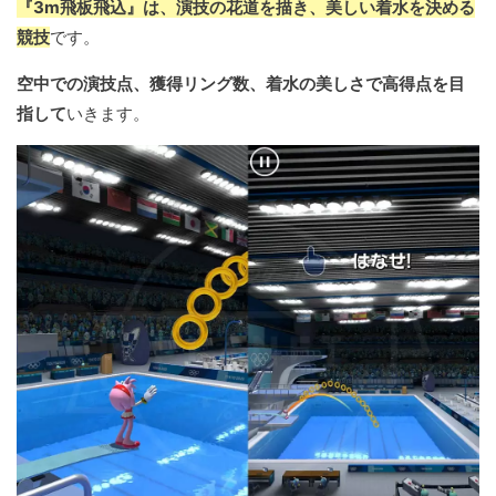
『3m飛板飛込』は、演技の花道を描き、美しい着水を決める
競技
です。
空中での演技点、獲得リング数、着水の美しさで高得点を目
指して
いきます。