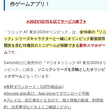
作ゲームアプリ！
※2021/12/15を以てサービス終了※
「ソニック AT 東京2020オリンピック」は、
全16体の『ソニ
ック』シリーズキャラクターと一緒にオリンピック新規採用
競技を含む15種目のミニゲームが体験できる
新作スマホゲー
ム
です。
Switch向けに発売中の『マリオ＆ソニック AT 東京2020オリ
ンピック』に続き、
ソニックシリーズを主軸としたオリンピ
ックゲーム
となっています。
※有料ダウンロード：120円(税込み)
※Google play及び、App storeでダウンロード可能
※プレイは、自己責任となるので、個人情報の取扱、利用規
約、注意事項などをよくご確認ください