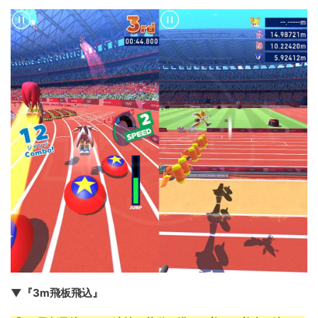
▼『3m飛板飛込』