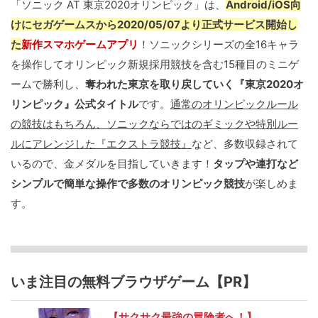
「ソニック AT 東京2020オリンピック」は、
Android/iOS向
けにセガゲームスから2020/05/07より正式サービス開始し
た
新作スマホゲームアプリ
！ソニックシリーズの全16キャラ
を操作してオリンピック新規採用競技を含む15種目のミニゲ
ームで勝利し、
奪われた東京を取り戻していく『東京2020オ
リンピック』公式タイトル
です。
通常のオリンピックルール
の競技はもちろん、ソニックならではのギミックや特別ルー
ルにアレンジした『エクストラ競技』
など、多数収録されて
いるので、金メダルを目指していきます！
タップや連打など
シンプルで簡単な操作で多数のオリンピック競技
が楽しめま
す。
いま注目の無料ブラウザゲーム【PR】
【サクサク最強の冒険者へ！】