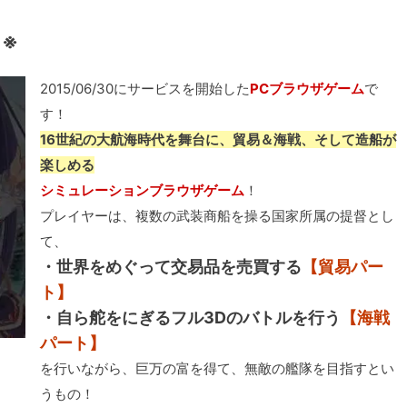
了※
2015/06/30にサービスを開始した
PCブラウザゲーム
で
す！
16世紀の大航海時代を舞台に、貿易＆海戦、そして造船が
楽しめる
シミュレーションブラウザゲーム
！
プレイヤーは、複数の武装商船を操る国家所属の提督とし
て、
・世界をめぐって交易品を売買する
【貿易パー
ト】
・自ら舵をにぎるフル3Dのバトルを行う
【海戦
パート】
を行いながら、巨万の富を得て、無敵の艦隊を目指すとい
うもの！