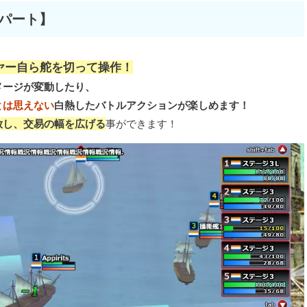
パート】
ヤー自ら舵を切って操作！
メージが変動したり、
とは思えない
白熱したバトルアクションが楽しめます！
放し、交易の幅を広げる
事ができます！