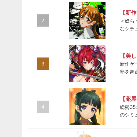
【新作
2
＜奴ら
なシチ
【美し
3
新作ゲ
塾を舞
【薬屋
4
総勢3
のシミ