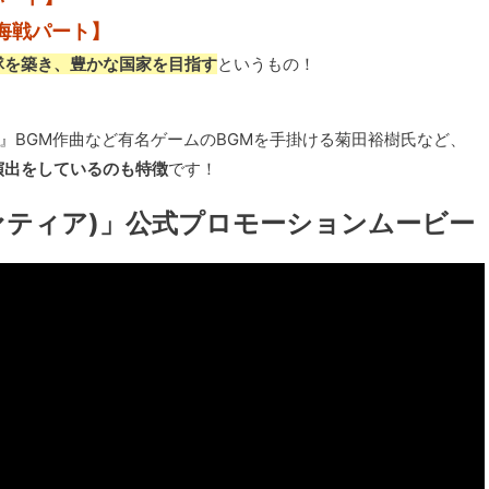
海戦パート】
隊を築き、豊かな国家を目指す
というもの！
』BGM作曲など有名ゲームのBGMを手掛ける菊田裕樹氏など、
演出をしているのも特徴
です！
ァティア)」公式プロモーションムービー