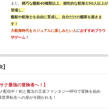
また、
精巧な艦船40種類以上、個性的な航海士50人以上が
登場し、
艦船や航海士を自由に育成し、自分だけの艦隊を築きま
す！
大航海時代をカジュアルに楽しみたい人
に
おすすめブラウ
ザゲーム
！
R】
サク最強の冒険者へ！】
ニメ配信中！剣と魔法の王道ファンタジーRPGで冒険を始め
異世界転生への扉が今開かれる！