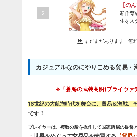
【のん
5
新作育
生をス
まだまだあります、無
カジュアルなのにやりこめる貿易・
※「蒼海の武装商船(プライヴァティア
16世紀の大航海時代を舞台に、貿易＆海戦、
です！
プレイヤーは、複数の船を操作して国家所属の提督
・世界をめぐって交易品を売買する
【貿易