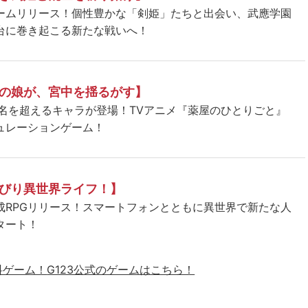
ームリリース！個性豊かな「剣姫」たちと出会い、武應学園
台に巻き起こる新たな戦いへ！
の娘が、宮中を揺るがす】
5名を超えるキャラが登場！TVアニメ『薬屋のひとりごと』
ュレーションゲーム！
びり異世界ライフ！】
成RPGリリース！スマートフォンとともに異世界で新たな人
タート！
料ゲーム！
G123公式のゲームはこちら！