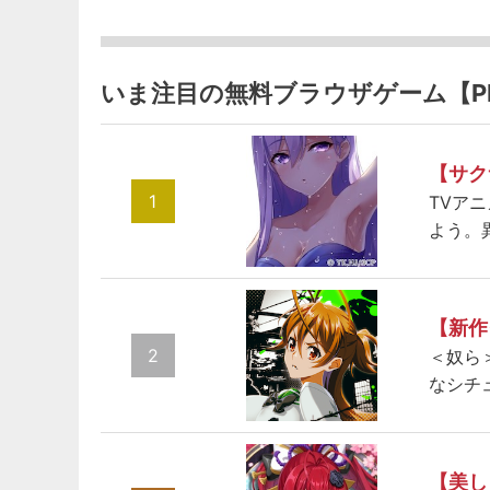
いま注目の無料ブラウザゲーム【P
【サク
1
TVア
よう。
【新作
2
＜奴ら
なシチ
【美し