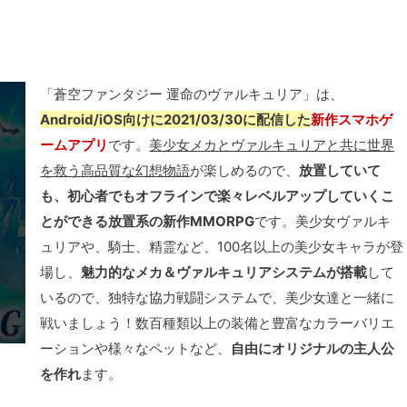
「蒼空ファンタジー 運命のヴァルキュリア」は、
Android/iOS向けに2021/03/30に配信した
新作スマホゲ
ームアプリ
です。
美少女メカとヴァルキュリアと共に世界
を救う高品質な幻想物語
が楽しめるので、
放置していて
も、初心者でもオフラインで楽々レベルアップしていくこ
とができる放置系の新作MMORPG
です。美少女ヴァルキ
ュリアや、騎士、精霊など、100名以上の美少女キャラが登
場し、
魅力的なメカ＆ヴァルキュリアシステムが搭載
して
いるので、独特な協力戦闘システムで、美少女達と一緒に
戦いましょう！数百種類以上の装備と豊富なカラーバリエ
ーションや様々なペットなど、
自由にオリジナルの主人公
を作れ
ます。