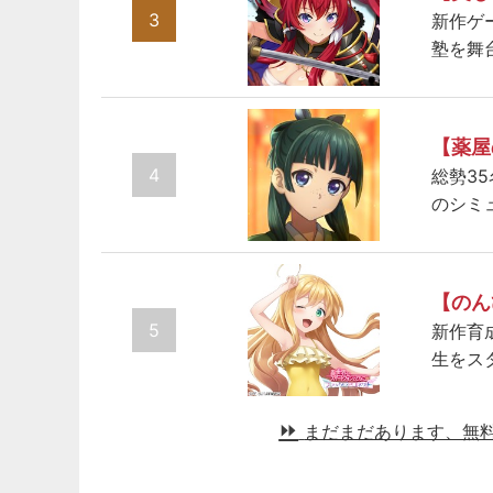
3
新作ゲ
塾を舞
【薬屋
4
総勢3
のシミ
【のん
5
新作育
生をス
まだまだあります、無