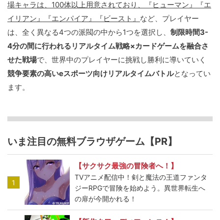
場キャラは、100体以上用意されており、『ヒューマン』『エ
イリアン』『エンパイア』『ビースト』
など、プレイヤー
は、全く異なる4つの派閥の中から1つを選択し、
制限時間3-
4分の間に行われるリアルタイム戦略×カードゲームを融合さ
せた戦場
で、世界中のプレイヤーに挑戦し勝利に導いていく
競争要素の高いeスポーツ向けリアルタイムバトル
となってい
ます。
いま注目の無料ブラウザゲーム【PR】
【サクサク最強の冒険者へ！】
TVアニメ配信中！剣と魔法の王道ファンタ
1
ジーRPGで冒険を始めよう。異世界転生へ
の扉が今開かれる！