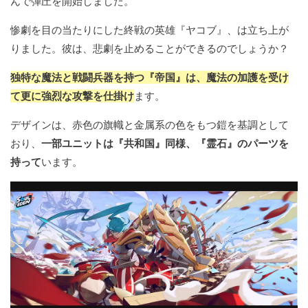
んで弾圧を開始しました。
惨劇を目の当たりにした終戦の英雄『ヤコブ』、は立ち上が
りました。彼は、悲劇を止めることができるのでしょうか？
独特な魔法と戦闘兵器を持つ『帝国』は、魔法の加護を受け
て更に強烈な攻撃を仕掛け
ます。
デザインは、赤色の旗幟と金属系の色をもつ鎧を基調として
おり、
一部ユニットは『共和国』同様、『霊石』のパーツを
持って
います。