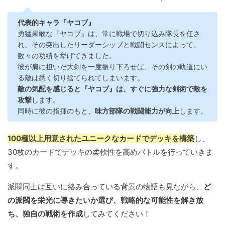
代表的キャラ『ヤコブ』
勇猛果敢な『ヤコブ』は、常に戦場で切り込み隊長を任さ
れ、その突出したリーダーシップと戦闘センスによって、
数々の功績を挙げてきました。
彼が肩に担いだ大剣を一度振り下ろせば、その剣の軌道にい
る敵は悉く切り捨てられてしまいます。
敵の気配を感じると『ヤコブ』は、すぐに強力な剣術で敵を
攻撃
します。
同時に彼の指揮のもと、
味方部隊の戦闘能力が向上
します。
100種以上用意されたユニークなカードでデッキを構築
し、
30枚のカードでデッキの柔軟性を高めバトルを行っていきま
す。
派閥同士は互いに絡み合っている背景の物語も見ながら、
ど
の派閥を栄光に導きたいか選び、戦略的な可能性を解き放
ち、独自の戦術を作成
してみてください！