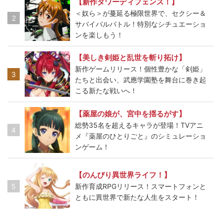
【新作タワーディフェンス！】
＜奴ら＞が蔓延る極限世界で、セクシー＆
2
サバイバルバトル！特別なシチュエーショ
ンを楽しもう！
【美しき剣姫と乱世を斬り拓け】
新作ゲームリリース！個性豊かな「剣姫」
3
たちと出会い、武應学園塾を舞台に巻き起
こる新たな戦いへ！
【薬屋の娘が、宮中を揺るがす】
総勢35名を超えるキャラが登場！TVアニ
4
メ『薬屋のひとりごと』のシミュレーショ
ンゲーム！
【のんびり異世界ライフ！】
5
新作育成RPGリリース！スマートフォンと
ともに異世界で新たな人生をスタート！