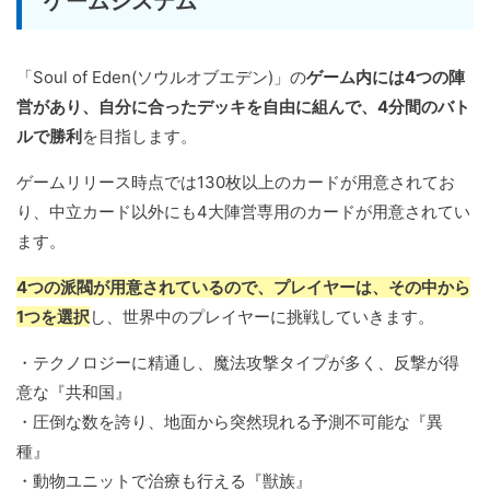
ゲームシステム
「Soul of Eden(ソウルオブエデン)」の
ゲーム内には4つの陣
営があり、自分に合ったデッキを自由に組んで、4分間のバト
ルで勝利
を目指します。
ゲームリリース時点では130枚以上のカードが用意されてお
り、中立カード以外にも4大陣営専用のカードが用意されてい
ます。
4つの派閥が用意されているので、プレイヤーは、その中から
1つを選択
し、世界中のプレイヤーに挑戦していきます。
・テクノロジーに精通し、魔法攻撃タイプが多く、反撃が得
意な『共和国』
・圧倒な数を誇り、地面から突然現れる予測不可能な『異
種』
・動物ユニットで治療も行える『獣族』