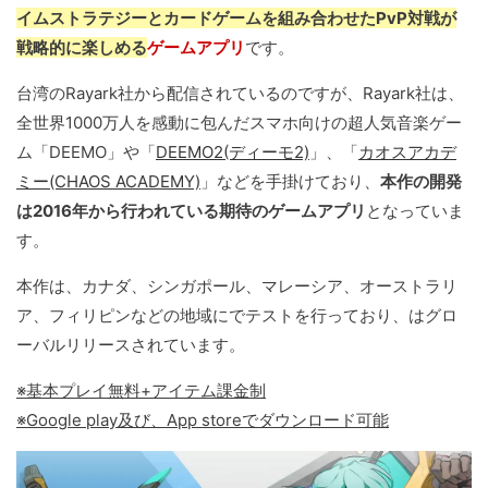
イムストラテジーとカードゲームを組み合わせたPvP対戦が
戦略的に楽しめる
ゲームアプリ
です。
台湾のRayark社から配信されているのですが、Rayark社は、
全世界1000万人を感動に包んだスマホ向けの超人気音楽ゲー
ム「DEEMO」や「
DEEMO2(ディーモ2)
」、「
カオスアカデ
ミー(CHAOS ACADEMY)
」などを手掛けており、
本作の開発
は2016年から行われている期待のゲームアプリ
となっていま
す。
本作は、カナダ、シンガポール、マレーシア、オーストラリ
ア、フィリピンなどの地域にでテストを行っており、はグロ
ーバルリリースされています。
※基本プレイ無料+アイテム課金制
※Google play及び、App storeでダウンロード可能