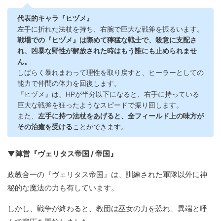
代表的キャラ『ヒヅメ』
左手に折れた法杖を持ち、右腕で巨大な戦斧を振るいます。
戦場での『ヒヅメ』は際めて獰猛な戦士で、殺意に支配さ
れ、凶暴な野性が解放された時はもう誰にも止められませ
ん。
しばらく暴れまわって理性を取り戻すと、ヒーラーとしての
能力で仲間の体力を回復します。
『ヒヅメ』は、HPが半分以下になると、右手に持っている
巨大な戦斧を狂ったようなスピードで振り回します。
また、
左手に持つ法杖をあげると、全フィールド上の味方が
その治癒を受ける
ことができます。
▼陣営『ヴェリタス帝国 / 帝国』
政教合一の『ヴェリタス帝国』は、訓練された軍隊以外に神
秘的な魔法の力も有しています。
しかし、戦争が終わると、教団は巫女の力を恐れ、異端と呼