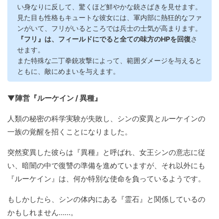
い身なりに反して、驚くほど鮮やかな銃さばきを見せます。
見た目も性格もキュートな彼女には、軍内部に熱狂的なファ
ンがいて、フリがいるところでは兵士の士気が高まります。
『フリ』は、フィールドにでると全ての味方のHPを回復
さ
せます。
また特殊な二丁拳銃攻撃によって、範囲ダメージを与えると
ともに、敵にめまいを与えます。
▼陣営『ルーケイン / 異種』
人類の秘密の科学実験が失敗し、シンの変異とルーケインの
一族の覚醒を招くことになりました。
突然変異した彼らは『異種』と呼ばれ、女王シンの意志に従
い、暗闇の中で復讐の準備を進めていますが、それ以外にも
『ルーケイン』は、何か特別な使命を負っているようです。
もしかしたら、シンの体内にある『霊石』と関係しているの
かもしれません……。