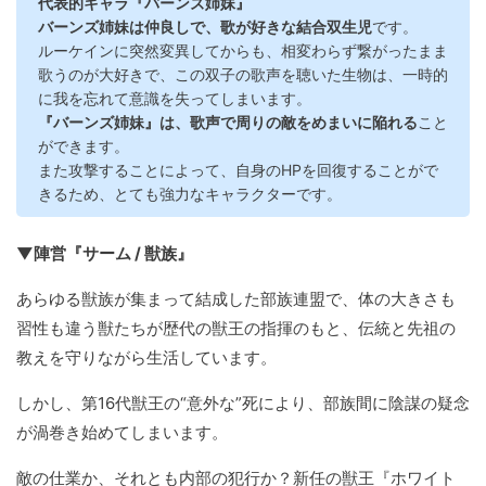
代表的キャラ『バーンズ姉妹』
バーンズ姉妹は仲良しで、歌が好きな結合双生児
です。
ルーケインに突然変異してからも、相変わらず繋がったまま
歌うのが大好きで、この双子の歌声を聴いた生物は、一時的
に我を忘れて意識を失ってしまいます。
『バーンズ姉妹』は、歌声で周りの敵をめまいに陥れる
こと
ができます。
また攻撃することによって、自身のHPを回復することがで
きるため、とても強力なキャラクターです。
▼陣営『サーム / 獣族』
あらゆる獣族が集まって結成した部族連盟で、体の大きさも
習性も違う獣たちが歴代の獣王の指揮のもと、伝統と先祖の
教えを守りながら生活しています。
しかし、第16代獣王の“意外な”死により、部族間に陰謀の疑念
が渦巻き始めてしまいます。
敵の仕業か、それとも内部の犯行か？新任の獣王『ホワイト