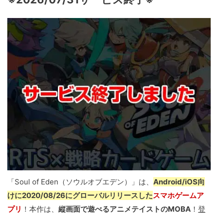
「Soul of Eden（ソウルオブエデン）」は、
Android/iOS向
けに2020/08/26にグローバルリリースした
スマホゲームア
プリ
！本作は、
縦画面で遊べるアニメテイストのMOBA
！
登