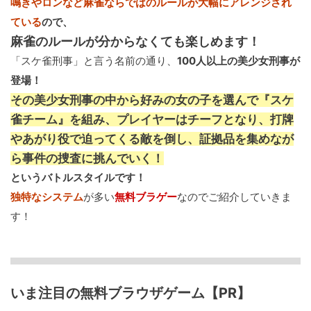
鳴きやロンなど麻雀ならではのルールが大幅にアレンジされ
ている
ので、
麻雀のルールが分からなくても楽しめます！
「スケ雀刑事」と言う名前の通り、
100人以上の美少女刑事が
登場！
その美少女刑事の中から好みの女の子を選んで『スケ
雀チーム』を組み、プレイヤーはチーフとなり、打牌
やあがり役で迫ってくる敵を倒し、証拠品を集めなが
ら事件の捜査に挑んでいく！
というバトルスタイルです！
独特なシステム
が多い
無料ブラゲー
なのでご紹介していきま
す！
いま注目の無料ブラウザゲーム【PR】