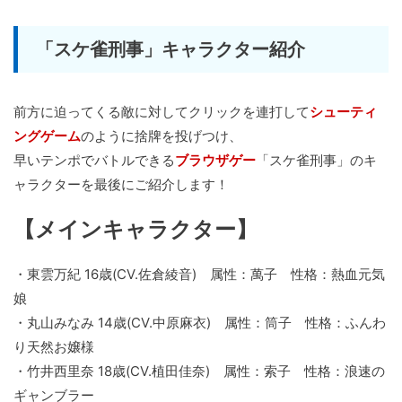
「スケ雀刑事」キャラクター紹介
前方に迫ってくる敵に対してクリックを連打して
シューティ
ングゲーム
のように捨牌を投げつけ、
早いテンポでバトルできる
ブラウザゲー
「スケ雀刑事」のキ
ャラクターを最後にご紹介します！
【メインキャラクター】
・東雲万紀 16歳(CV.佐倉綾音) 属性：萬子 性格：熱血元気
娘
・丸山みなみ 14歳(CV.中原麻衣) 属性：筒子 性格：ふんわ
り天然お嬢様
・竹井西里奈 18歳(CV.植田佳奈) 属性：索子 性格：浪速の
ギャンブラー