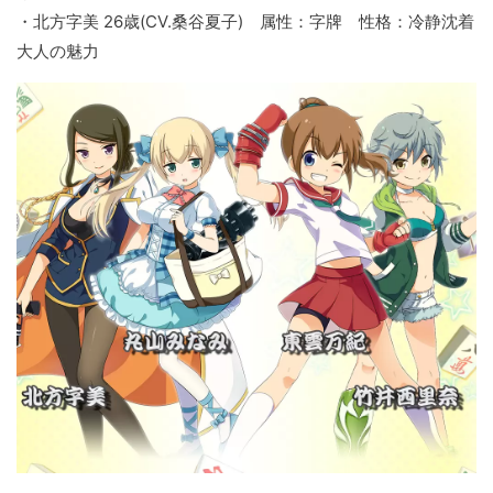
・北方字美 26歳(CV.桑谷夏子) 属性：字牌 性格：冷静沈着
大人の魅力