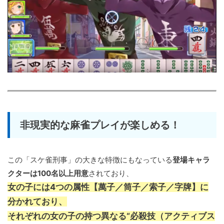
非現実的な麻雀プレイが楽しめる！
この「スケ雀刑事」の大きな特徴にもなっている
登場キャラ
クターは100名以上用意
されており、
女の子には4つの属性【萬子／筒子／索子／字牌】に
分かれており、
それぞれの女の子の持つ異なる“必殺技（アクティブス