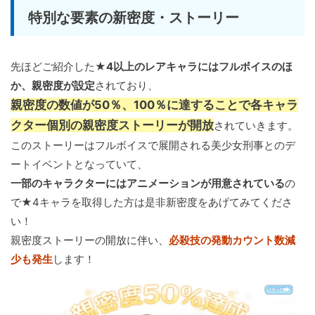
特別な要素の新密度・ストーリー
先ほどご紹介した
★4以上のレアキャラにはフルボイスのほ
か、親密度が設定
されており、
親密度の数値が50％、100％に達することで各キャラ
クター個別の親密度ストーリーが開放
されていきます。
このストーリーはフルボイスで展開される美少女刑事とのデ
ートイベントとなっていて、
一部のキャラクターにはアニメーションが用意されている
の
で★4キャラを取得した方は是非新密度をあげてみてくださ
い！
親密度ストーリーの開放に伴い、
必殺技の発動カウント数減
少も発生
します！