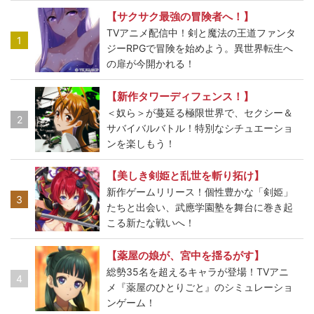
【サクサク最強の冒険者へ！】
TVアニメ配信中！剣と魔法の王道ファンタ
1
ジーRPGで冒険を始めよう。異世界転生へ
の扉が今開かれる！
【新作タワーディフェンス！】
＜奴ら＞が蔓延る極限世界で、セクシー＆
2
サバイバルバトル！特別なシチュエーショ
ンを楽しもう！
【美しき剣姫と乱世を斬り拓け】
新作ゲームリリース！個性豊かな「剣姫」
3
たちと出会い、武應学園塾を舞台に巻き起
こる新たな戦いへ！
【薬屋の娘が、宮中を揺るがす】
総勢35名を超えるキャラが登場！TVアニ
4
メ『薬屋のひとりごと』のシミュレーショ
ンゲーム！