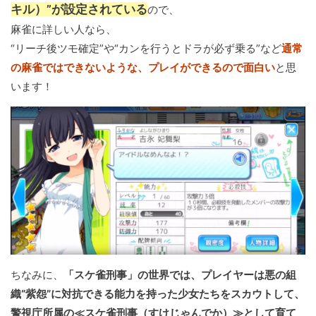
キル）”が設定されている
ので、
麻雀に詳しい人なら、
“リーチ後ツモ確定”や“カンを行うとドラが必ず乗る”など
通常
の麻雀ではできないような、プレイができるので面白い
と思
います！
ちなみに、
「スケ雀刑事」の世界では、プレイヤーは悪の組
織“紫怨”に対抗できる能力を持った少女たちをスカウトして、
警視庁所属の≪スケ雀刑事（すけじゃんでか）≫として育て