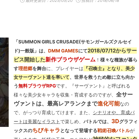
最終更新日：
2025/05/20
投稿日：2018/06/18
「SUMMON GIRLS CRUSADE(サモンガールズクルセイ
2018/07/12からサー
ド)一般版」は、
DMM GAMES
にて
新作ブラウザゲーム
ビス開始した
！
様々な種族が暮ら
す
理想郷
を舞台
に、プレイヤーは
『召喚士』となり、美少
女サーヴァント達を率いて
、世界を救うため敵に立ち向か
う
無料ブラウザRPG
です。『サーヴァント』と呼ばれる
全サー
様々な美少女キャラを収集・育成するのですが、
ヴァントは、最高レアランクまで
進化可能
なの
で、がっつり育成してけます。また、
シナリオや、育成パ
3D
ートは美麗なイラスト
で楽しめ、
バトルでは、
グラフィ
ちびキャラ
ックスの
となって登場する
戦術召喚バトル
が