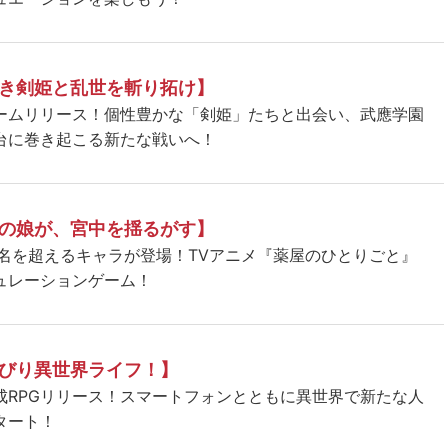
き剣姫と乱世を斬り拓け】
ームリリース！個性豊かな「剣姫」たちと出会い、武應学園
台に巻き起こる新たな戦いへ！
の娘が、宮中を揺るがす】
5名を超えるキャラが登場！TVアニメ『薬屋のひとりごと』
ュレーションゲーム！
びり異世界ライフ！】
成RPGリリース！スマートフォンとともに異世界で新たな人
タート！