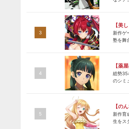
【美し
3
新作ゲ
塾を舞
【薬屋
4
総勢3
のシミ
【のん
5
新作育
生をス