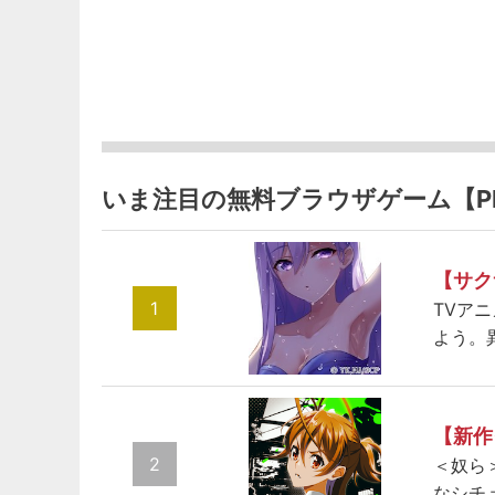
いま注目の無料ブラウザゲーム【P
【サク
1
TVア
よう。
【新作
2
＜奴ら
なシチ