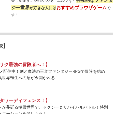
神秘的なファンタ
楽しめます。妖精や天使、エルフなど
ジー世界
おすすめブラウザゲーム
が好きな人には
で
す！
R】
サク最強の冒険者へ！】
ニメ配信中！剣と魔法の王道ファンタジーRPGで冒険を始め
異世界転生への扉が今開かれる！
タワーディフェンス！】
＞が蔓延る極限世界で、セクシー＆サバイバルバトル！特別
ュエーションを楽しもう！