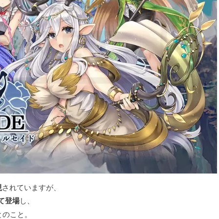
現
されていますが、
て登場
し、
とのこと。