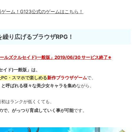
料ゲーム！
G123公式のゲームはこちら！
繰り広げるブラウザRPG！
ンガールズクルセイド)一般版」2019/06/30 サービス終了※
クルセイド)一般版」は、
始したPC・スマホで楽しめる
新作ブラウザゲーム
で、
』
と呼ばれる様々な美少女キャラを集め
ながら、
最初はランクが低くくても、
ので、がっつり育成していく事が可能
です。