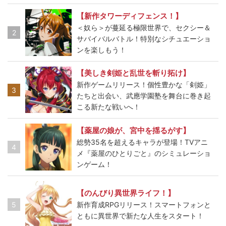
【新作タワーディフェンス！】
＜奴ら＞が蔓延る極限世界で、セクシー＆
2
サバイバルバトル！特別なシチュエーショ
ンを楽しもう！
【美しき剣姫と乱世を斬り拓け】
新作ゲームリリース！個性豊かな「剣姫」
3
たちと出会い、武應学園塾を舞台に巻き起
こる新たな戦いへ！
【薬屋の娘が、宮中を揺るがす】
総勢35名を超えるキャラが登場！TVアニ
4
メ『薬屋のひとりごと』のシミュレーショ
ンゲーム！
【のんびり異世界ライフ！】
5
新作育成RPGリリース！スマートフォンと
ともに異世界で新たな人生をスタート！