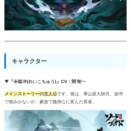
キャラクター
▼『令狐冲(れいこちゅう)』CV：関 智一
メインストーリーの主人公
です。彼は、華山派大師兄、放埓
で慎みがないが、豪放で義俠心に富んだ若者。