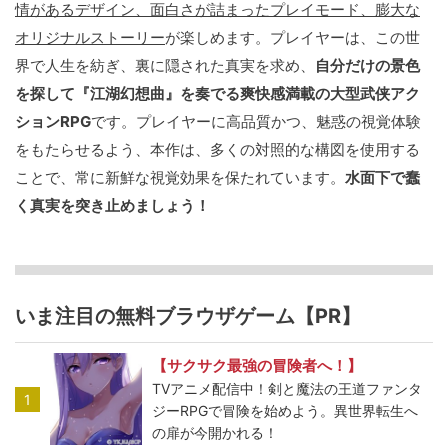
情があるデザイン、面白さが詰まったプレイモード、膨大な
オリジナルストーリー
が楽しめます。プレイヤーは、この世
界で人生を紡ぎ、裏に隠された真実を求め、
自分だけの景色
を探して『江湖幻想曲』を奏でる爽快感満載の大型武侠アク
ションRPG
です。プレイヤーに高品質かつ、魅惑の視覚体験
をもたらせるよう、本作は、多くの対照的な構図を使用する
ことで、常に新鮮な視覚効果を保たれています。
水面下で蠢
く真実を突き止めましょう！
いま注目の無料ブラウザゲーム【PR】
【サクサク最強の冒険者へ！】
TVアニメ配信中！剣と魔法の王道ファンタ
1
ジーRPGで冒険を始めよう。異世界転生へ
の扉が今開かれる！