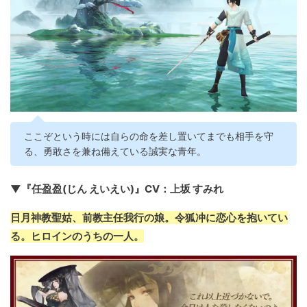
ここぞという時には自らの命を差し置いてまでも相手を守
る、勇敢さを兼ね備えている誠実な青年。
▼『任盈盈(じん えいえい)』CV：上坂 すみれ
日月神教聖姑、前教主任我行の娘。令狐冲に恋心を抱いてい
る。ヒロインのうちの一人。