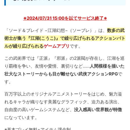
※2024/07/31 15:00を以てサービス終了※
「ソード＆ブレイド −江湖幻想−（ソーブレ）」は、
数多の武
術士が集う『江湖(こうこ)』で繰り広げられるアクションバト
ルが繰り広げられる
ゲームアプリ
です。
この武術界では『正派』『邪派』の2派閥が存在し、江湖を巡
り覇権を争い、友情や愛情、裏切りなど……
人間模様を描いた
壮大なストーリーからも目が離せない武侠アクションRPG
で
す。
百万字以上のオリジナルアニメストーリーをはじめ、魅力溢
れるキャラが織りなす美麗なグラフィック、迫力ある演出、
自由度の高いゲームシステムなど、
没入感高い世界観が特徴
になっています。
※基本プレイ無料+アイテム課金制