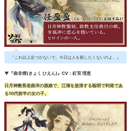
『これ以上近づかないで。今日は人を殺したくないのよ。』
▼『曲非煙(きょく ひえん)』CV：釘宮 理恵
日月神教長老曲洋の孫娘で、江湖を放浪する聡明で利発であ
る10代前半の女の子。