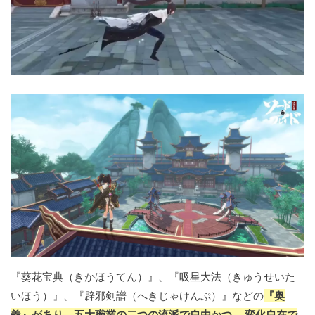
『葵花宝典（きかほうてん）』、『吸星大法（きゅうせいた
いほう）』、『辟邪剣譜（へきじゃけんぷ）』などの
『奥
義』があり、五大職業の二つの流派で自由かつ、 変化自在で