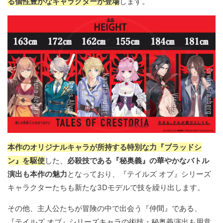
る個性豊かなキャラクターが登場
します。
本作のオリジナルキャラが所持する特別な力『ブラッドシ
ン』を駆使
した、
必殺技である『秘奥義』の華やかなバトル
演出も本作の魅力
となっており、『テイルズ オブ』シリーズ
キャラクターたちも新たな3Dモデルで技を繰り出します。
その他、主人公たちが冒険の中で出会う『仲間』である、
『テイルズ オブ』シリーズキャラの術技・秘奥義演出も用意