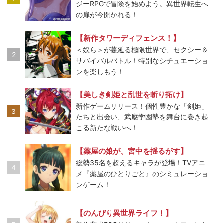
ジーRPGで冒険を始めよう。異世界転生へ
の扉が今開かれる！
【新作タワーディフェンス！】
＜奴ら＞が蔓延る極限世界で、セクシー＆
2
サバイバルバトル！特別なシチュエーショ
ンを楽しもう！
【美しき剣姫と乱世を斬り拓け】
新作ゲームリリース！個性豊かな「剣姫」
3
たちと出会い、武應学園塾を舞台に巻き起
こる新たな戦いへ！
【薬屋の娘が、宮中を揺るがす】
総勢35名を超えるキャラが登場！TVアニ
4
メ『薬屋のひとりごと』のシミュレーショ
ンゲーム！
【のんびり異世界ライフ！】