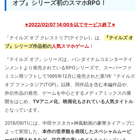
オブ』シリーズ初のスマホRPG！
※2022/02/07 14:00を以てサービス終了※
「テイルズ オブ クレストリア(テイクレ)」は、
『テイルズ オ
ブ』シリーズ作品初の
人気スマホゲーム
！
『テイルズ オブ』シリーズは、バンダイナムコエンターテイ
ンメントより発売されているRPGシリーズで、スーパーファ
ミコン用ソフトして1995年12月に発売された第1作『テイルズ
オブ ファンタジア(TOP)』以降、同作品を含む本編作品や、
外伝作品の発売、ゲームを中心とするメディアミックスの展
開をはじめ、
TVアニメ化、映画化もされている人気タイトル
となっています。
2018/09/11には、中田ヤスタカ×神風動画の豪華タイアップに
よって実現した、
本作の世界観を表現したスペシャルムービ
ーが公開されるなど、注目度の高いタイトル
となっていま