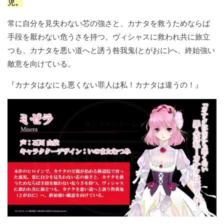
児。
常に自分を見失わない芯の強さと、カナタを救うためならば
手段を厭わない危うさを持つ。ヴィシャスに救われ共に旅立
つも、カナタを悪い道へと誘う咎我鬼(とがおに)へ、終始強い
敵意を向けている。
『カナタはなにも悪くない罪人は私！カナタは違うの！』