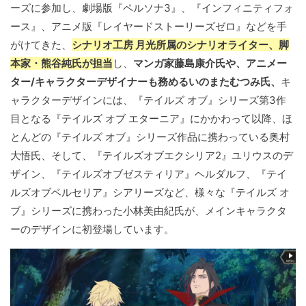
ーズに参加し、劇場版『ペルソナ3』、『インフィニティフォ
ース』、アニメ版『レイヤードストーリーズゼロ』などを手
がけてきた、
シナリオ工房 月光所属のシナリオライター、脚
本家・熊谷純氏が担当
し、
マンガ家藤島康介氏や、アニメー
ター/キャラクターデザイナーも務めるいのまたむつみ氏、
キ
ャラクターデザインには、『テイルズ オブ』シリーズ第3作
目となる『テイルズ オブ エターニア』にかかわって以降、ほ
とんどの『テイルズ オブ』シリーズ作品に携わっている奥村
大悟氏、そして、『テイルズオブエクシリア2』ユリウスのデ
ザイン、『テイルズオブゼスティリア』ヘルダルフ、『テイ
ルズオブベルセリア』シアリーズなど、様々な『テイルズ オ
ブ』シリーズに携わった小林美由紀氏が、メインキャラクタ
ーのデザインに初登場しています。