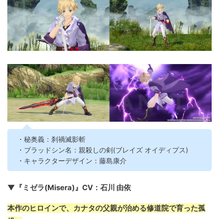
・秘奥義：刹禍滅影斬
・ブラッドシン名：親殺しの剣(ブレイズ オイディプス)
・キャラクターデザイン：藤島康介
▼『ミゼラ(Misera)』CV：石川 由依
本作のヒロインで、カナタの父親が治める修道院で育った孤