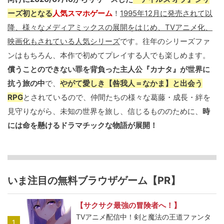
ーズ初となる
人気スマホゲーム
！
1995年12月に発売されて以
降、様々なメディアミックスの展開をはじめ、TVアニメ化、
映画化もされている人気シリーズ
です。往年のシリーズファ
ンはもちろん、本作で初めてプレイする人でも楽しめます。
償うことのできない罪を背負った主人公『カナタ』が世界に
抗う旅の中
で、
やがて愛しき【咎我人＝なかま】と出会う
RPG
とされているので、仲間たちの様々な葛藤・成長・絆を
見守りながら、未知の世界を旅し、信じるもののために、
時
には命を懸けるドラマチックな物語が展開！
いま注目の無料ブラウザゲーム【PR】
【サクサク最強の冒険者へ！】
TVアニメ配信中！剣と魔法の王道ファンタ
1