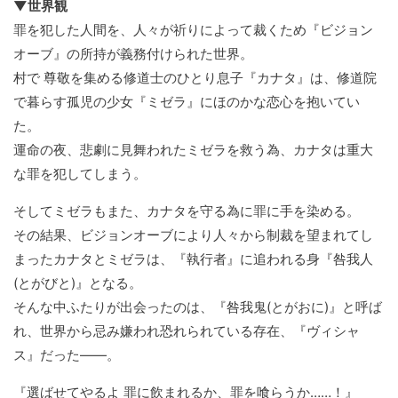
▼世界観
罪を犯した人間を、人々が祈りによって裁くため『ビジョン
オーブ』の所持が義務付けられた世界。
村で 尊敬を集める修道士のひとり息子『カナタ』は、修道院
で暮らす孤児の少女『ミゼラ』にほのかな恋心を抱いてい
た。
運命の夜、悲劇に見舞われたミゼラを救う為、カナタは重大
な罪を犯してしまう。
そしてミゼラもまた、カナタを守る為に罪に手を染める。
その結果、ビジョンオーブにより人々から制裁を望まれてし
まったカナタとミゼラは、『執行者』に追われる身『咎我人
(とがびと)』となる。
そんな中ふたりが出会ったのは、『咎我鬼(とがおに)』と呼ば
れ、世界から忌み嫌われ恐れられている存在、『ヴィシャ
ス』だった――。
『選ばせてやるよ 罪に飲まれるか、罪を喰らうか……！』