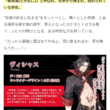
『咎我鬼(とがおに)』と呼ばれ、世界から憎まれ、恐れられて
いる存在。
“自身の好きに生きる”をモットーとし、飄々とした性格。とあ
る場所を探す旅の道中、罪人となったカナタとミゼラを救
う。ふたりの助けとなる、ある特別な力を持っている。
『だったら最後に選ばせてやるよ。罪に飲まれるか、罪を喰
らうか……！』