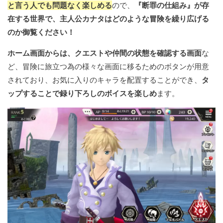
と言う人でも問題なく楽しめる
ので、
『断罪の仕組み』が存
在する世界で、主人公カナタはどのような冒険を繰り広げる
のか御覧ください！
ホーム画面からは、クエストや仲間の状態を確認する画面
な
ど、冒険に旅立つ為の様々な画面に移るためのボタンが用意
されており、お気に入りのキャラを配置することができ、
タ
ップすることで録り下ろしのボイスを楽しめ
ます。