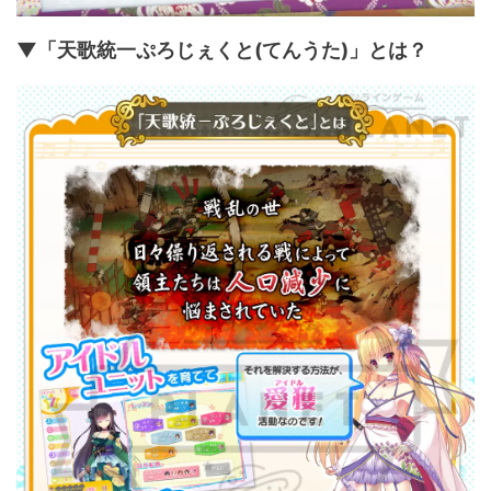
▼「天歌統一ぷろじぇくと(てんうた)」とは？