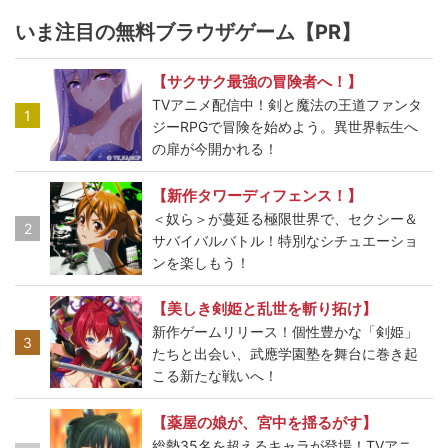
いま注目の無料ブラウザゲーム【PR】
【サクサク最強の冒険者へ！】
TVアニメ配信中！剣と魔法の王道ファンタ
1
ジーRPGで冒険を始めよう。異世界転生へ
の扉が今開かれる！
【新作タワーディフェンス！】
＜奴ら＞が蔓延る極限世界で、セクシー＆
2
サバイバルバトル！特別なシチュエーショ
ンを楽しもう！
【美しき剣姫と乱世を斬り拓け】
新作ゲームリリース！個性豊かな「剣姫」
3
たちと出会い、武應学園塾を舞台に巻き起
こる新たな戦いへ！
【薬屋の娘が、宮中を揺るがす】
総勢35名を超えるキャラが登場！TVアニ