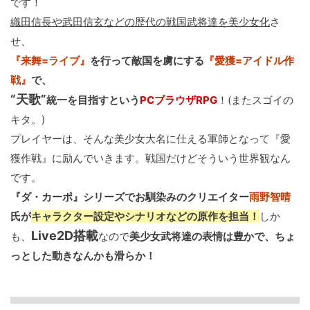
です！
織田信長や武田信玄などの歴代の戦国武将達を美少女化
さ
せ、
『来舞=ライブ』
を行って敵国を虜にする
『愛獲=アイドル作
戦』
で、
“天歌”
統一を目指すという
PCブラウザRPG
！(またスゴイの
キタ。)
プレイヤーは、そんな美少女大名に仕える軍師となって『愛
獲作戦』に励んでいきます。戦国だけどそういう世界観なん
です。
『ダ・カーポ』シリーズでお馴染みのクリエイター
雨野智晴
氏が
キャラクター設定やシナリオなどの原作を担当！
しか
Live2D搭載
も、
なので
美少女武将達の表情は豊かで、ちょ
っとした動きなんかも滑らか！