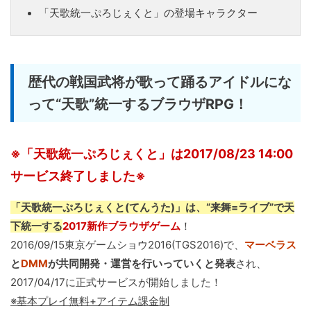
「天歌統一ぷろじぇくと」の登場キャラクター
歴代の戦国武将が歌って踊るアイドルにな
って“天歌”統一するブラウザRPG！
※「天歌統一ぷろじぇくと」は2017/08/23 14:00
サービス終了しました※
「天歌統一ぷろじぇくと(てんうた)」は、“来舞=ライブ”で天
下統一する
2017新作ブラウザゲーム
！
2016/09/15東京ゲームショウ2016(TGS2016)で、
マーベラス
と
DMM
が共同開発・運営を行いっていくと発表
され、
2017/04/17に正式サービスが開始しました！
※基本プレイ無料+アイテム課金制