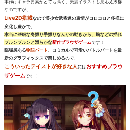
本作はキャラ要素がとても高く、美麗イラストも見応え抜群
なのですが、
Live2D搭載
なので美少女武将達の表情がコロコロと多様に
変化し豊かで、
本当に些細な身振り手振りなんかの動きから、胸などの揺れ
プルンプルンと滑らかな
新作ブラウザゲーム
です！
臨場感ある
物語パート
、コミカルで可愛い
バトルパート
を最
新のグラフィックスで楽しめる
ので、
こういったテイストが好きな人
おすすめブラウ
には
ザゲーム
です！