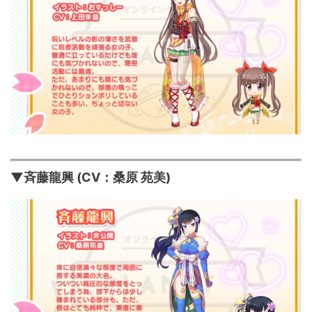
▼斉藤龍興 (CV：桑原 苑美)