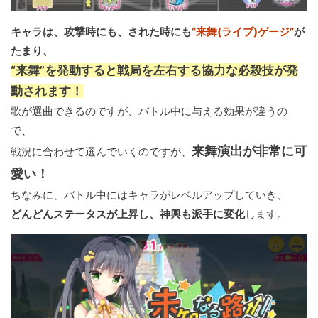
キャラは、攻撃時にも、された時にも
“来舞(ライブ)ゲージ”
が
たまり、
“来舞”を発動すると戦局を左右する協力な必殺技が発
動されます！
歌が選曲できるのですが、バトル中に与える効果が違う
の
で、
来舞演出が非常に可
戦況に合わせて選んでいくのですが、
愛い！
ちなみに、バトル中にはキャラがレベルアップしていき、
どんどんステータスが上昇し、神輿も派手に変化
します。