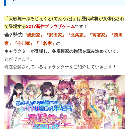
「天歌統一ぷろじぇくと(てんうた)」は歴代武将が女体化され
て登場する
2017新作ブラウザゲーム
です！
全7勢力
『織田家』『武田家』『北条家』『斉藤家』『徳川
家』『今川家』『上杉家』
の、
キャラクターが登場し、各規模家の物語を読み進めていく
こ
とができます。
現在公開されているキャラクターをご紹介していきます！