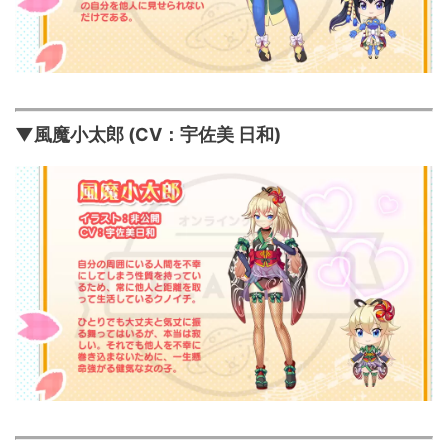
▼風魔小太郎 (CV：宇佐美 日和)