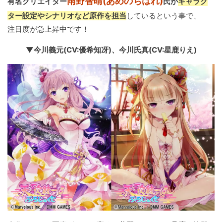
雨野智晴(あめのちはれ)
有名クリエイター
氏が
キャラク
ター設定やシナリオなど原作を担当
しているという事で、
注目度が急上昇中です！
▼今川義元(CV:優希知冴)、今川氏真(CV:星鹿りえ)