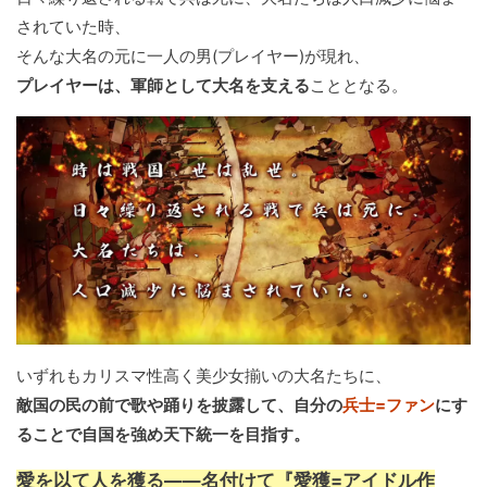
されていた時、
そんな大名の元に一人の男(プレイヤー)が現れ、
プレイヤーは、軍師として大名を支える
こととなる。
いずれもカリスマ性高く美少女揃いの大名たちに、
敵国の民の前で歌や踊りを披露して、自分の
兵士=ファン
にす
ることで自国を強め天下統一を目指す。
愛を以て人を獲る――名付けて『愛獲=アイドル作