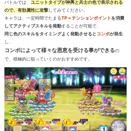
バトルでは、
ユニットタイプが神輿と兵士の色で表示される
ので、有効属性に攻撃
してみてください。
キャラは、一定時間でたまる
TP＝テンションポイント
を消費
してアクティブスキルを発動
することが可能で、
同じ色のスキルをタイミングよく発動させると
コンボ
が発生
し、
コンボによって様々な恩恵を受ける事ができる
の
で、積極的に狙っていくのがおすすめです。