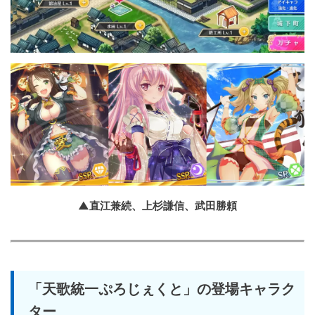
▲直江兼続、上杉謙信、武田勝頼
「天歌統一ぷろじぇくと」の登場キャラク
ター