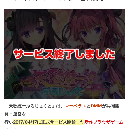
「天歌統一ぷろじぇくと」は、
マーベラス
と
DMM
が共同開
発・運営を
行い
2017/04/17に正式サービス開始した
新作ブラウザゲーム