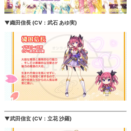
▼織田信長 (CV：武石 あゆ実)
▼武田信玄 (CV：立花 沙羅)