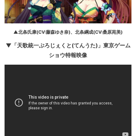
▲北条氏康(CV:藤森ゆき奈)、北条綱成(CV:桑原苑美)
▼「天歌統一ぷろじぇくと(てんうた)」東京ゲーム
ショウ特報映像