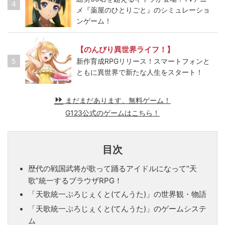
4
メ『薬屋のひとりごと』のシミュレーショ
ンゲーム！
【のんびり異世界ライフ！】
5
新作育成RPGリリース！スマートフォンと
ともに異世界で新たな人生をスタート！
まだまだあります、無料ゲーム！
G123公式のゲームはこちら！
目次
歴代の戦国武将が歌って踊るアイドルになって“天
歌”統一するブラウザRPG！
「天歌統一ぷろじぇくと(てんうた)」の世界観・物語
「天歌統一ぷろじぇくと(てんうた)」のゲームシステ
ム