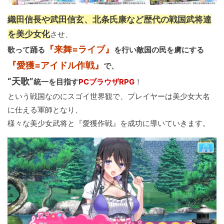
織田信長や武田信玄、北条氏康など歴代の戦国武将達
を美少女化
させ、
『来舞=ライブ』
歌って踊る
を行い敵国の民を虜にする
『愛獲=アイドル作戦』
で、
“天歌”
統一を目指す
PCブラウザRPG
！
という戦国なのにスゴイ世界観で、プレイヤーは美少女大名
に仕える軍師となり、
様々な美少女武将と『愛獲作戦』を成功に導いていきます。