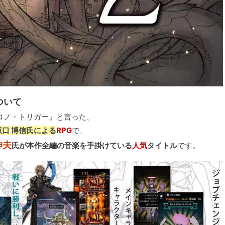
について
ロノ・トリガー』と言った、
口 博信氏による
RPG
で、
伸夫
氏が本作全編の音楽を手掛けている
人気
タイトル
です。