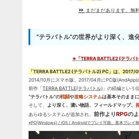
まだまだあります、無
“テラバトル”の世界がより深く、進化した
※「TERRA BATTLE2 (テラバト
「TERRA BATTLE2 (テラバトル2) PC」は、201
2014/10月にスマホ版、2017/04月にPC版(AndAp
前作「
TERRA BATTLE(テラバトル)
」の続編という
“テラバトル”の
戦闘
や
攻略システム
は基本そのまま
そして、
より深く、濃い物語、フィールドマップ、
前作より
RPG
のよ
あらゆるシステムが追加され、
※PC(Windows) / iOS / Androidでプレイ可能