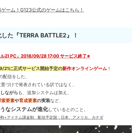
料ゲーム！
G123公式のゲームはこちら！
『TERRA BATTLE2』！
ル2) PC」2018/09/28 17:00 サービス終了※
7/09/21に正式サービス開始予定の
新作オンラインゲーム
！
p)の配信をした、
位置づけで発表されている訳ではなく、
にしながら
も、追加システムは加え、
探索要素
や
育成要素
の実装
など、
うなシステムが進化
しているとのこと。
、基本プレイ無料+アイテム課金制、配信予定国：日本、アメリカ、カナダ