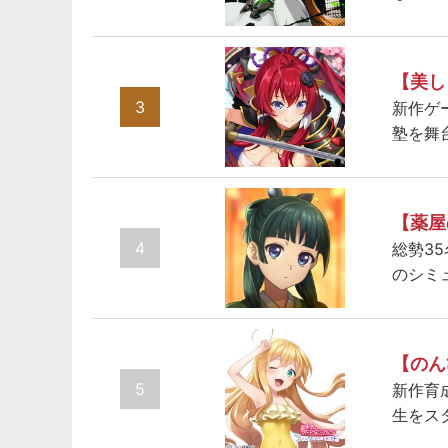
【美し
3
新作ゲ
塾を舞
【薬屋
4
総勢3
のシミ
【のん
5
新作育
生をス