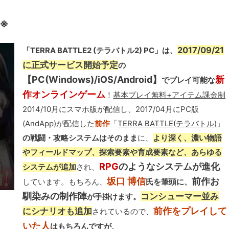
了※
2017/09/21
「TERRA BATTLE2 (テラバトル2) PC」は、
に正式サービス開始予定
の
【PC(Windows)/iOS/Android】
新
でプレイ可能な
作オンラインゲーム
！
基本プレイ無料+アイテム課金制
2014/10月にスマホ版が配信し、2017/04月にPC版
(AndApp)が配信した
前作
「
TERRA BATTLE(テラバトル)
」
の戦闘・攻略システムはそのまま
に、
より深く、濃い物語
やフィールドマップ、探索要素や育成要素など、あらゆる
RPG
のようなシステムが進化
システムが追加
され、
坂口 博信
前作お
しています。もちろん、
氏を筆頭に、
馴染みの制作陣
コンシューマー並み
が手掛けます。
前作をプレイして
にシナリオも追加
されているので、
いた人
はもちろんですが、