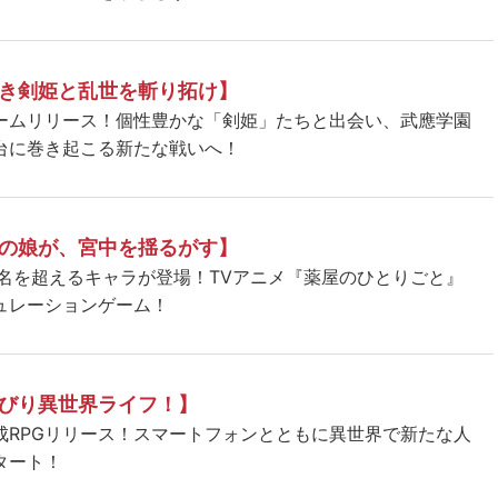
き剣姫と乱世を斬り拓け】
ームリリース！個性豊かな「剣姫」たちと出会い、武應学園
台に巻き起こる新たな戦いへ！
の娘が、宮中を揺るがす】
5名を超えるキャラが登場！TVアニメ『薬屋のひとりごと』
ュレーションゲーム！
びり異世界ライフ！】
成RPGリリース！スマートフォンとともに異世界で新たな人
タート！