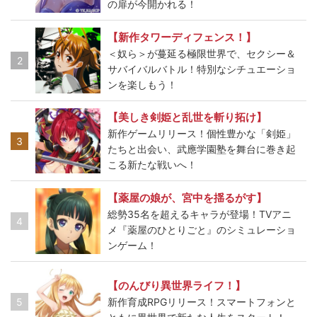
の扉が今開かれる！
【新作タワーディフェンス！】
＜奴ら＞が蔓延る極限世界で、セクシー＆
2
サバイバルバトル！特別なシチュエーショ
ンを楽しもう！
【美しき剣姫と乱世を斬り拓け】
新作ゲームリリース！個性豊かな「剣姫」
3
たちと出会い、武應学園塾を舞台に巻き起
こる新たな戦いへ！
【薬屋の娘が、宮中を揺るがす】
総勢35名を超えるキャラが登場！TVアニ
4
メ『薬屋のひとりごと』のシミュレーショ
ンゲーム！
【のんびり異世界ライフ！】
5
新作育成RPGリリース！スマートフォンと