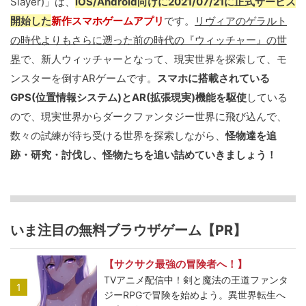
Slayer)」は、
iOS/Android向けに2021/07/21に正式サービス
開始した
新作スマホゲームアプリ
です。
リヴィアのゲラルト
の時代よりもさらに遡った前の時代の『ウィッチャー』の世
界
で、新人ウィッチャーとなって、現実世界を探索して、モ
ンスターを倒すARゲームです。
スマホに搭載されている
GPS(位置情報システム)とAR(拡張現実)機能を駆使
している
ので、現実世界からダークファンタジー世界に飛び込んで、
数々の試練が待ち受ける世界を探索しながら、
怪物達を追
跡・研究・討伐し、怪物たちを追い詰めていきましょう！
いま注目の無料ブラウザゲーム【PR】
【サクサク最強の冒険者へ！】
TVアニメ配信中！剣と魔法の王道ファンタ
1
ジーRPGで冒険を始めよう。異世界転生へ