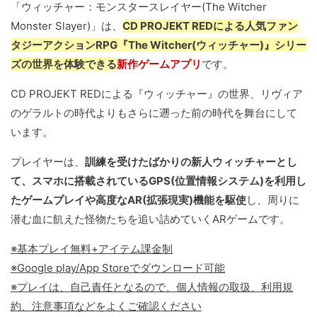
「ウィッチャー：モンスタースレイヤー(The Witcher
Monster Slayer)」は、
CD PROJEKT REDによる人気ファン
タジーアクションRPG『The Witcher(ウィッチャー)』シリー
ズの世界を体験できる
新作ゲームアプリ
です。
CD PROJEKT REDによる『ウィッチャー』の世界、リヴィア
のゲラルトの時代よりもさらに遡った前の時代を舞台にして
います。
プレイヤーは、
訓練を受けたばかりの新人ウィッチャーとし
て、スマホに搭載されているGPS(位置情報システム)を利用し
たゲームプレイや高度なAR(拡張現実)機能を駆使
し、周りに
潜む血に飢えた怪物たちを追い詰めていくARゲームです。
※基本プレイ無料+アイテム課金制
※Google play/App Storeでダウンロード可能
※プレイは、自己責任となるので、個人情報の取扱、利用規
約、注意事項などをよくご確認ください