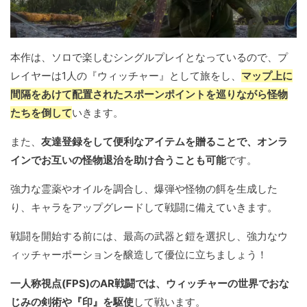
本作は、ソロで楽しむシングルプレイとなっているので、プ
レイヤーは1人の『ウィッチャー』として旅をし、
マップ上に
間隔をあけて配置されたスポーンポイントを巡りながら怪物
たちを倒して
いきます。
また、
友達登録をして便利なアイテムを贈ることで、オンラ
インでお互いの怪物退治を助け合うことも可能
です。
強力な霊薬やオイルを調合し、爆弾や怪物の餌を生成した
り、キャラをアップグレードして戦闘に備えていきます。
戦闘を開始する前には、最高の武器と鎧を選択し、強力なウ
ィッチャーポーションを醸造して優位に立ちましょう！
一人称視点(FPS)のAR戦闘では、ウィッチャーの世界でおな
じみの剣術や『印』を駆使
して戦います。