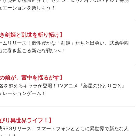
＞が蔓延る極限世界で、セクシー＆サバイバルバトル！特別
ュエーションを楽しもう！
き剣姫と乱世を斬り拓け】
ームリリース！個性豊かな「剣姫」たちと出会い、武應学園
台に巻き起こる新たな戦いへ！
の娘が、宮中を揺るがす】
5名を超えるキャラが登場！TVアニメ『薬屋のひとりごと』
ュレーションゲーム！
びり異世界ライフ！】
成RPGリリース！スマートフォンとともに異世界で新たな人