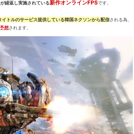
)
新作オンラインFPS
が繰返し実施されている
です。
,F2P)タイトルのサービス提供している韓国ネクソンから配信
される為、
予想
されます。