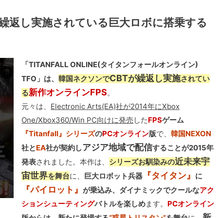
が繰返し実施されている巨大ロボに搭乗する
「TITANFALL ONLINE(タイタンフォールオンライン)
CBTが繰返し実施
TFO」は、
韓国ネクソンで
されてい
新作オンラインFPS
る
。
元々は、
Electronic Arts(EA)社が2014年にXbox
One/Xbox360/Win PC向けに発売
した
FPS
ゲーム
『Titanfall』シリーズ
の
PCオンライン
版
で、
韓国NEXON
アジア地域で配信
社と
EA
社が契約し
することが2015年
近未来宇
発表
されました。本作は、
シリーズお馴染みの
宙世界
『タイタン』
を舞台
に、
巨大ロボット兵器
に
『パイロット』
が乗込み、ダイナミックでクールな
アク
ションシューティング
バトルを楽しめ
ます。
PCオンライン
新
版からは、新たに登場する
“惑星トリスタン”
を舞台
に、