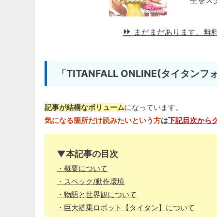
生をス
まだまだあります、無
「TITANFALL ONLINE(タイタ
記事が結構なボリューム
になっています。
気になる箇所だけ読みたいという方
は
下記目次から
▼本記事の目次
・概要について
・スペック/動作環境
・物語と世界観について
・巨大搭乗ロボット【タイタン】について