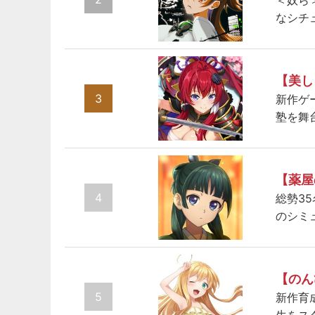
＜奴ら
なシチ
【美し
3
新作ゲ
塾を舞
【薬屋
4
総勢3
のシミ
【のん
5
新作育