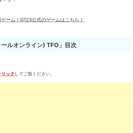
タート！
料ゲーム！
G123公式のゲームはこちら！
ンフォールオンライン) TFO」目次
クリック
してご覧ください。