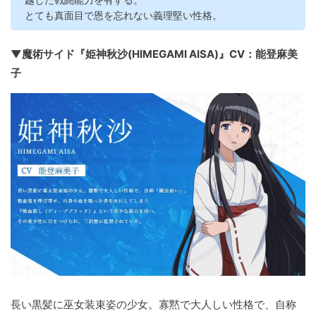
とても真面目で恩を忘れない義理堅い性格。
▼魔術サイド『姫神秋沙(HIMEGAMI AISA)』CV：能登麻美
子
長い黒髪に巫女装束姿の少女。寡黙で大人しい性格で、自称