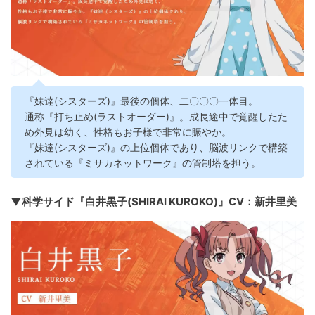
『妹達(シスターズ)』最後の個体、二〇〇〇一体目。
通称『打ち止め(ラストオーダー)』。成長途中で覚醒したた
め外見は幼く、性格もお子様で非常に賑やか。
『妹達(シスターズ)』の上位個体であり、脳波リンクで構築
されている『ミサカネットワーク』の管制塔を担う。
▼科学サイド『白井黒子(SHIRAI KUROKO)』CV：新井里美