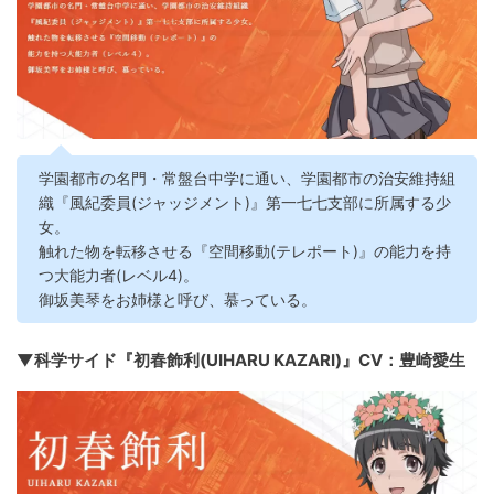
学園都市の名門・常盤台中学に通い、学園都市の治安維持組
織『風紀委員(ジャッジメント)』第一七七支部に所属する少
女。
触れた物を転移させる『空間移動(テレポート)』の能力を持
つ大能力者(レベル4)。
御坂美琴をお姉様と呼び、慕っている。
▼科学サイド『初春飾利(UIHARU KAZARI)』CV：豊崎愛生