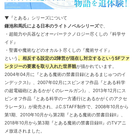
▼『とある』シリーズについて
鎌池和馬氏による日本のライトノベルシリーズ
で、
・超能力や兵器などオーバーテクノロジー尽くしの『科学サ
イド』
・聖書や魔術などのオカルト尽くしの『魔術サイド』
という
、相反する設定の2陣営が混在し対立するというSFファ
ンタジーの要素を取り入れた世界観
が描かれています。
2004年04月に『とある魔術の禁書目録(とあるまじゅつのイ
ンデックス)』、2007年02月にスピンオフ作品『とある科学
の超電磁砲(とあるかがくのレールガン)』、2013年12月にス
ピンオフ作品『とある科学の一方通行(とあるかがくのアクセ
ラレータ)』が発売され、J.C.STAFF制作で、2008年10月から
第1期、2010年10月から第2期『とある魔術の禁書目録II』、
2018年10月から第3期『とある魔術の禁書目録III』のTVアニ
メ放送されました。