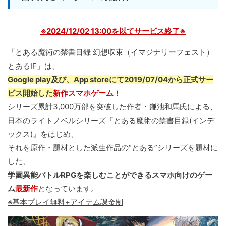
※2024/12/02 13:00を以てサービス終了※
「とある魔術の禁書目録 幻想収束（イマジナリーフェスト）
とあるIF」は、
Google play及び、App storeにて2019/07/04から正式サー
ビス開始した
新作スマホゲーム
！
シリーズ累計3,000万部を突破した作者・鎌池和馬氏による、
日本のライトノベルシリーズ『とある魔術の禁書目録(インデ
ックス)』をはじめ、
それを原作・題材とした派生作品の“とある”シリーズを題材に
した、
学園異能バトルRPGを楽しむことができるスマホ向けのゲー
ム
最新作
となっています。
※基本プレイ無料+アイテム課金制