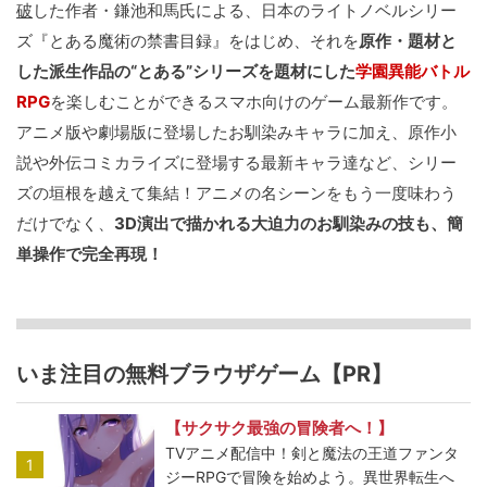
破
した作者・鎌池和馬氏による、日本のライトノベルシリー
ズ『とある魔術の禁書目録』をはじめ、それを
原作・題材と
した派生作品の“とある”シリーズを題材にした
学園異能バトル
RPG
を楽しむことができるスマホ向けのゲーム最新作です。
アニメ版や劇場版に登場したお馴染みキャラに加え、原作小
説や外伝コミカライズに登場する最新キャラ達など、シリー
ズの垣根を越えて集結！アニメの名シーンをもう一度味わう
だけでなく、
3D演出で描かれる大迫力のお馴染みの技も、簡
単操作で完全再現！
いま注目の無料ブラウザゲーム【PR】
【サクサク最強の冒険者へ！】
TVアニメ配信中！剣と魔法の王道ファンタ
1
ジーRPGで冒険を始めよう。異世界転生へ