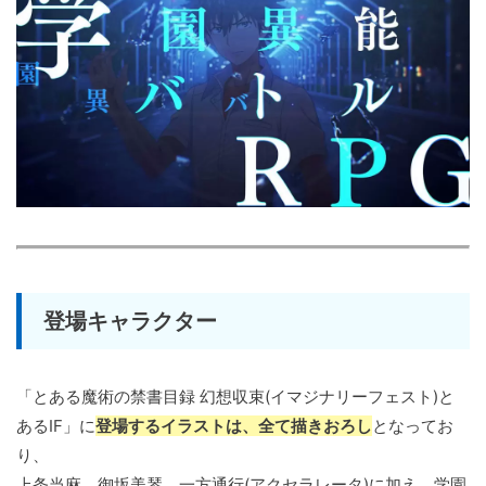
登場キャラクター
「とある魔術の禁書目録 幻想収束(イマジナリーフェスト)と
あるIF」に
登場するイラストは、全て描きおろし
となってお
り、
上条当麻、御坂美琴、一方通行(アクセラレータ)に加え、学園