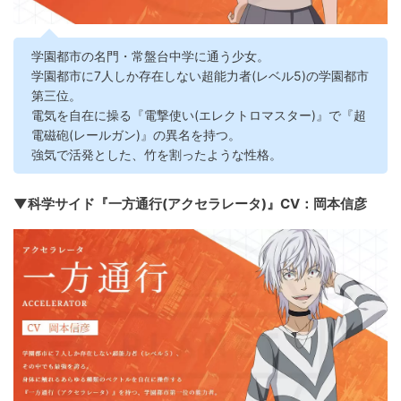
学園都市の名門・常盤台中学に通う少女。
学園都市に7人しか存在しない超能力者(レベル5)の学園都市
第三位。
電気を自在に操る『電撃使い(エレクトロマスター)』で『超
電磁砲(レールガン)』の異名を持つ。
強気で活発とした、竹を割ったような性格。
▼科学サイド『一方通行(アクセラレータ)』CV：岡本信彦