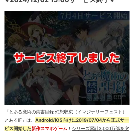
「とある魔術の禁書目録 幻想収束（イマジナリーフェスト）
とあるIF」は、
Android/iOS向けに2019/07/04から正式サー
ビス開始した
新作スマホゲーム
！
シリーズ累計3,000万部を突