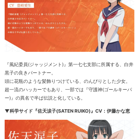
『風紀委員(ジャッジメント)』第一七七支部に所属する、白井
黒子の良きパートナー。
頭に花瓶のような髪飾りつけている、のんびりとした少女。
超一流のハッカーでもあり、一部では『守護神(ゴールキーパ
ー)』の異名で半ば伝説と化している。
▼科学サイド『佐天涙子(SATEN RUIKO)』CV：伊藤かな恵