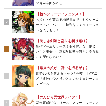
の扉が今開かれる！
【新作タワーディフェンス！】
＜奴ら＞が蔓延る極限世界で、セクシー＆
2
サバイバルバトル！特別なシチュエーショ
ンを楽しもう！
【美しき剣姫と乱世を斬り拓け】
新作ゲームリリース！個性豊かな「剣姫」
3
たちと出会い、武應学園塾を舞台に巻き起
こる新たな戦いへ！
【薬屋の娘が、宮中を揺るがす】
総勢35名を超えるキャラが登場！TVアニ
4
メ『薬屋のひとりごと』のシミュレーショ
ンゲーム！
【のんびり異世界ライフ！】
5
新作育成RPGリリース！スマートフォンと