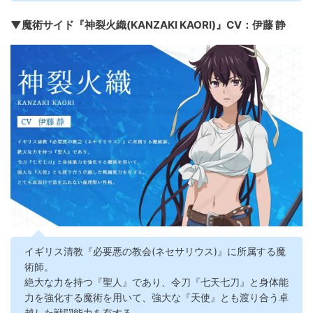
▼魔術サイド『神裂火織(KANZAKI KAORI)』CV：伊藤 静
イギリス清教『必要悪の教会(ネセサリウス)』に所属する魔
術師。
絶大な力を持つ『聖人』であり、令刀『七天七刀』と身体能
力を強化する魔術を用いて、強大な『天使』とも渡り合う卓
越した戦闘能力を有する。