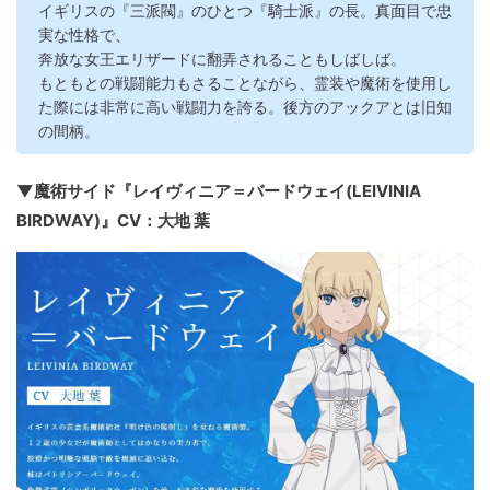
イギリスの『三派閥』のひとつ『騎士派』の長。真面目で忠
実な性格で、
奔放な女王エリザードに翻弄されることもしばしば。
もともとの戦闘能力もさることながら、霊装や魔術を使用し
た際には非常に高い戦闘力を誇る。後方のアックアとは旧知
の間柄。
▼魔術サイド『レイヴィニア＝バードウェイ(LEIVINIA
BIRDWAY)』CV：大地 葉