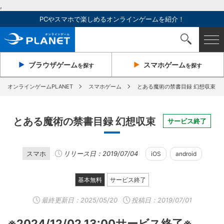
,
PCやスマホで楽しめるオンラインゲームを紹介！
ブラウザ
ゲーム
スマホ
ゲーム
を探す
を探す
オンラインゲームPLANET
スマホゲーム
とある魔術の禁書目録 幻想収束
とある魔術の禁書目録 幻想収束
サービス終了
スマホ
リリース日：2019/07/04
iOS
android
基本無料
サービス終了
最終更新日：
2025/05/20
投稿日：2019/07/01
※2024/12/02 13:00サービス終了※