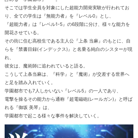
そこでは学生全員を対象にした超能力開発実験が行われてお
り、全ての学生は『無能力者』を『レベル0』とし、
『超能力者』は『レベル1-5』の6段階に分け、様々な能力を
開花させている。
その街に住む高校生である主人公『上条 当麻』のもとに、自
らを『禁書目録(インデックス)』と名乗る純白のシスターが現
れ、
彼女は、魔術師に追われていると語る。
こうして上条当麻は、『科学』と『魔術』が交差する世界へ
と足を踏み入れていく。
学園都市でも7人しかいない『レベル5』の一人であり、
電撃を操るその能力から通称『超電磁砲(レールガン)』と呼ば
れる『御坂 美琴』は、
学園都市で起こる様々な事件を解決していく。