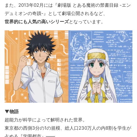
また、2013年02月には『劇場版 とある魔術の禁書目録 -エン
デュミオンの奇蹟-』として劇場公開されるなど、
世界的にも人気の高いシリーズ
となっています。
▼物語
超能力が科学によって解明された世界。
東京都の西側3分の1の規模、総人口230万人の内8割を学生が
占める『学園都市』――。