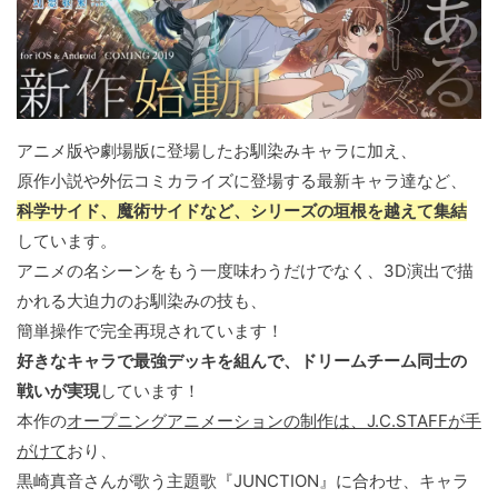
アニメ版や劇場版に登場したお馴染みキャラに加え、
原作小説や外伝コミカライズに登場する最新キャラ達など、
科学サイド、魔術サイドなど、シリーズの垣根を越えて集結
しています。
アニメの名シーンをもう一度味わうだけでなく、3D演出で描
かれる大迫力のお馴染みの技も、
簡単操作で完全再現されています！
好きなキャラで最強デッキを組んで、ドリームチーム同士の
戦いが実現
しています！
本作の
オープニングアニメーションの制作は、J.C.STAFFが手
がけて
おり、
黒崎真音さんが歌う主題歌『JUNCTION』に合わせ、キャラ