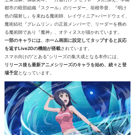
都市の暗部組織『スクール』のリーダー、垣根帝督、『明け
色の陽射し』を束ねる魔術師、レイヴィニア=バードウェイ、
魔術結社『グレムリン』の正規メンバーで、リーダーを務め
る魔術師であり『魔神』、オティヌスが描かれています。
一部のキャラには、ホーム画面に設定してタップすると反応
を返すLive2Dの機能が搭載
されています。
スマホ向けの“とある”シリーズの集大成となる本作には、
リリース後も最新アニメシリーズのキャラを始め、続々と登
場予定
となっています。