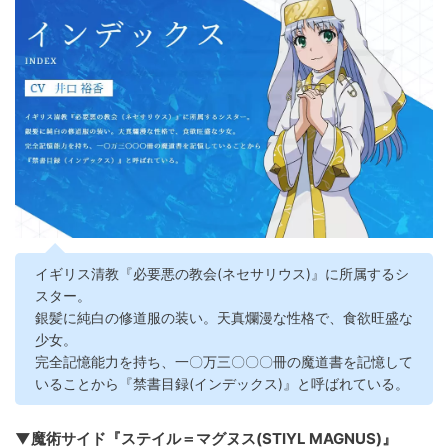
イギリス清教『必要悪の教会(ネセサリウス)』に所属するシ
スター。
銀髪に純白の修道服の装い。天真爛漫な性格で、食欲旺盛な
少女。
完全記憶能力を持ち、一〇万三〇〇〇冊の魔道書を記憶して
いることから『禁書目録(インデックス)』と呼ばれている。
▼魔術サイド『ステイル＝マグヌス(STIYL MAGNUS)』