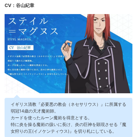
CV：谷山紀章
イギリス清教『必要悪の教会（ネセサリウス）』に所属する
弱冠14歳の天才魔術師。
カードを使ったルーン魔術を得意とする。
特に炎を操る魔術の扱いに長け、炎の巨神を顕現させる『魔
女狩りの王(イノケンティウス)』を切り札にしている。