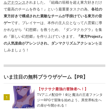
ルアナウンス
されました。『組織の垣根を超え東方好きだけ
で最高のチームを作る！』という最重要タスクの為、
各社の
東方好きで構成された素敵なチームが手掛けている東方の音
ゲー
です。プレイヤーは、本作の主人公となって八雲紫に導
かれながら『幻想郷』を救うため、『ダンマクカグラ』を集
め『新しい幻想郷』を作り上げていきます。
『東方Project』
の人気楽曲がアレンジされ、ダンマクリズムアクション
を楽
しみましょう！
いま注目の無料ブラウザゲーム【PR】
【サクサク最強の冒険者へ！】
TVアニメ配信中！剣と魔法の王道ファンタ
1
ジーRPGで冒険を始めよう。異世界転生へ
の扉が今開かれる！