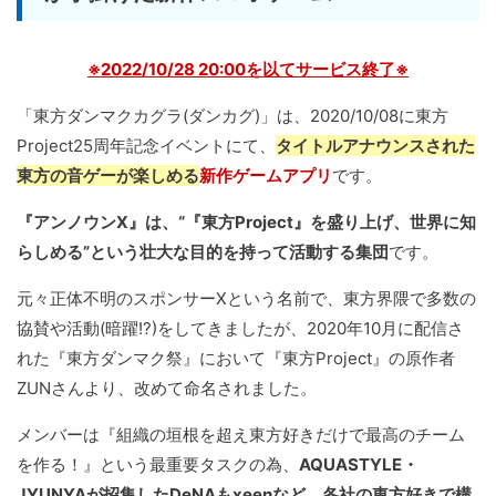
※2022/10/28 20:00を以てサービス終了※
「東方ダンマクカグラ(ダンカグ)」は、2020/10/08に東方
Project25周年記念イベントにて、
タイトルアナウンスされた
東方の音ゲーが楽しめる
新作ゲームアプリ
です。
『アンノウンX』は、“『東方Project』を盛り上げ、世界に知
らしめる”という壮大な目的を持って活動する集団
です。
元々正体不明のスポンサーXという名前で、東方界隈で多数の
協賛や活動(暗躍!?)をしてきましたが、2020年10月に配信さ
れた『東方ダンマク祭』において『東方Project』の原作者
ZUNさんより、改めて命名されました。
メンバーは『組織の垣根を超え東方好きだけで最高のチーム
を作る！』という最重要タスクの為、
AQUASTYLE・
JYUNYAが招集したDeNAもxeenなど、各社の東方好きで構