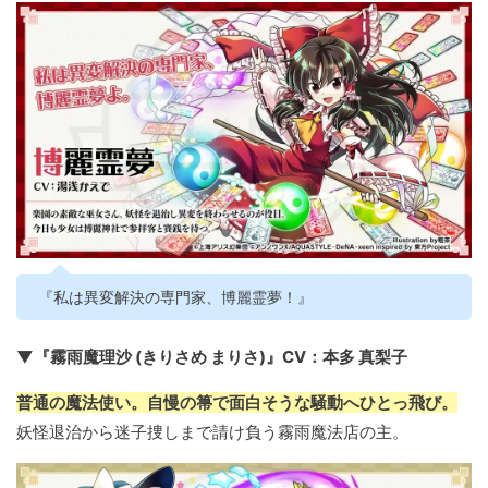
『私は異変解決の専門家、博麗霊夢！』
▼『霧雨魔理沙 (きりさめ まりさ)』CV：本多 真梨子
普通の魔法使い。自慢の箒で面白そうな騒動へひとっ飛び。
妖怪退治から迷子捜しまで請け負う霧雨魔法店の主。