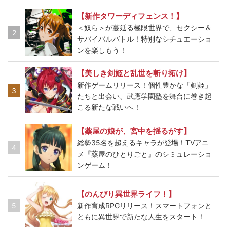
【新作タワーディフェンス！】
＜奴ら＞が蔓延る極限世界で、セクシー＆
2
サバイバルバトル！特別なシチュエーショ
ンを楽しもう！
【美しき剣姫と乱世を斬り拓け】
新作ゲームリリース！個性豊かな「剣姫」
3
たちと出会い、武應学園塾を舞台に巻き起
こる新たな戦いへ！
【薬屋の娘が、宮中を揺るがす】
総勢35名を超えるキャラが登場！TVアニ
4
メ『薬屋のひとりごと』のシミュレーショ
ンゲーム！
【のんびり異世界ライフ！】
5
新作育成RPGリリース！スマートフォンと
ともに異世界で新たな人生をスタート！