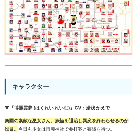
キャラクター
▼『博麗霊夢 (はくれい れいむ)』CV：湯浅 かえで
楽園の素敵な巫女さん。妖怪を退治し異変を終わらせるのが
役目。
今日も少女は博麗神社で参拝客と賽銭を待つ。