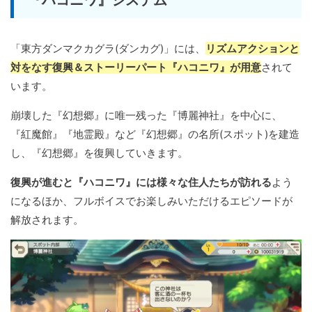
「東方ダンマクカグラ(ダンカグ)」には、
リズムアクションと
対をなす復興＆ストーリーパート『ハコニワ』が用意
されて
います。
崩壊した『幻想郷』に唯一残った『博麗神社』を中心に、
『紅魔館』『地霊殿』など『幻想郷』の名所(スポット)を建造
し、『幻想郷』を復興していきます。
復興が進むと『ハコニワ』には様々な住人たちが訪れる
よう
になるほか、フルボイスでお楽しみいただけるエピソードが
解放されます。