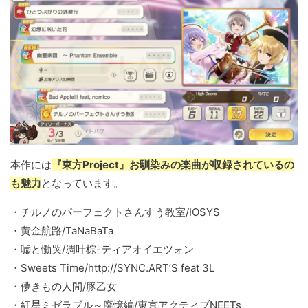
本作には
『東方Project』お馴染みの楽曲が収録されているの
も魅力
となっています。
・チルノのパーフェクトさんすう教室/IOSYS
・黄金航路/TaNaBaTa
・嘘と慟哭/凋叶棕-ティアオイエツォン
・Sweets Time/http://SYNC.ARTʼS feat 3L
・儚きもの人間/豚乙女
・紅星ミゼラブル～廃憶編/東京アクティブNEETs