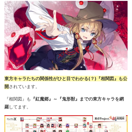
東方キャラたちの関係性がひと目でわかる(？)『相関図』も公
開
されています。
『相関図』も
『紅魔郷』～『鬼形獣』までの東方キャラを網
羅
してます。