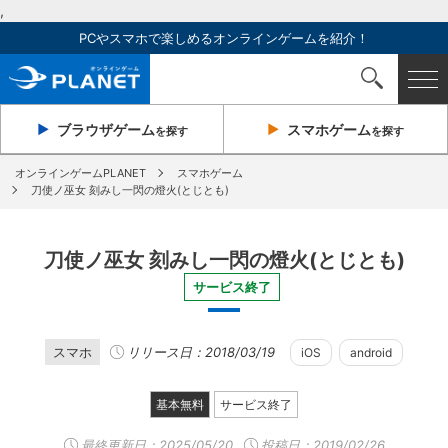
,
PCやスマホで楽しめるオンラインゲームを紹介！
ブラウザ
ゲーム
スマホ
ゲーム
を探す
を探す
オンラインゲームPLANET
スマホゲーム
刀使ノ巫女 刻みし一閃の燈火(とじとも)
刀使ノ巫女 刻みし一閃の燈火(とじとも)
サービス終了
スマホ
リリース日：2018/03/19
iOS
android
基本無料
サービス終了
最終更新日：
2025/05/20
投稿日：2019/02/26