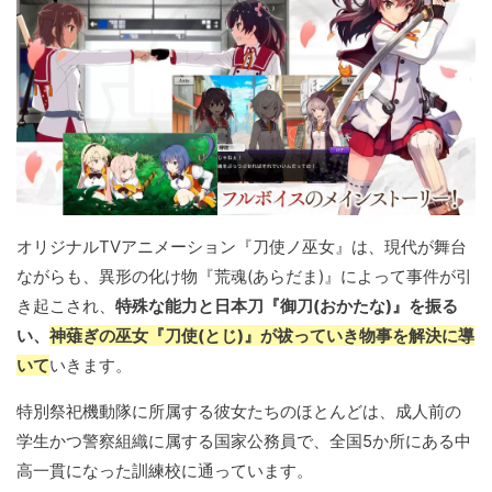
オリジナルTVアニメーション『刀使ノ巫女』は、現代が舞台
ながらも、異形の化け物『荒魂(あらだま)』によって事件が引
き起こされ、
特殊な能力と日本刀『御刀(おかたな)』を振る
い、
神薙ぎの巫女『刀使(とじ)』が祓っていき物事を解決に導
いて
いきます。
特別祭祀機動隊に所属する彼女たちのほとんどは、成人前の
学生かつ警察組織に属する国家公務員で、全国5か所にある中
高一貫になった訓練校に通っています。