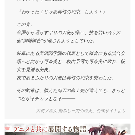
『わかった！じゃあ再戦の約束、しよう！』
この春。
全国から選りすぐりの刀使が集い、技を競い合う大
会“御前試合”が催されようとしていた。
岐阜にある美濃関学院の代表として鎌倉にある試合会
場へと向かう可奈美と、校内予選で可奈美に敗れ、彼
女を見送る美炎。
友であるふたりの刀使は再戦の約束を交わした。
その約束は、構えた御刀の向く先が違えても、きっと
つながるチカラとなる―――
「刀使ノ巫女 刻みし一閃の燈火」公式サイトより