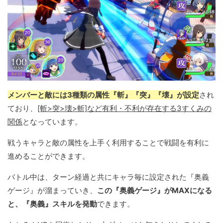
メンバーと敵には3種類の属性『斬』『突』『壊』が設定
され
ており、
[斬>突>壊>斬]など有利・不利が存在する3すくみの
関係
となっています。
戦うキャラと敵の属性を上手く利用することで戦闘を有利に
進めることができます。
バトル中は、ターン経過と共にキャラ毎に設定された『奥義
ゲージ』が溜まっていき、
この『奥義ゲージ』がMAXになる
と、『奥義』スキルを発動
できます。