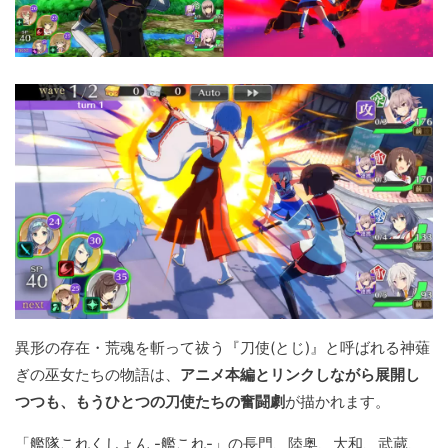
異形の存在・荒魂を斬って祓う『刀使(とじ)』と呼ばれる神薙
ぎの巫女たちの物語は、
アニメ本編とリンクしながら展開し
つつも、もうひとつの刀使たちの奮闘劇
が描かれます。
「
艦隊これくしょん -艦これ-
」の長門、陸奥、大和、武蔵、