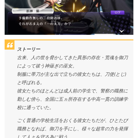
ストーリー
古来、人の世を脅かしてきた異形の存在・荒魂を御刀
によって祓う神薙ぎの巫女。
制服に帯刀が主な出で立ちの彼女たちは、刀使(とじ)
と呼ばれる。
彼女たちのほとんどは成人前の学生で、警察の職務に
勤しむ傍ら、全国に五ヵ所存在する中高一貫の訓練学
校に通っていた。
ごく普通の学校生活をおくる彼女たちだが、ひとたび
職務となれば、御刀を手にし、様々な超常の力を発揮
して人々を守る為に戦う。