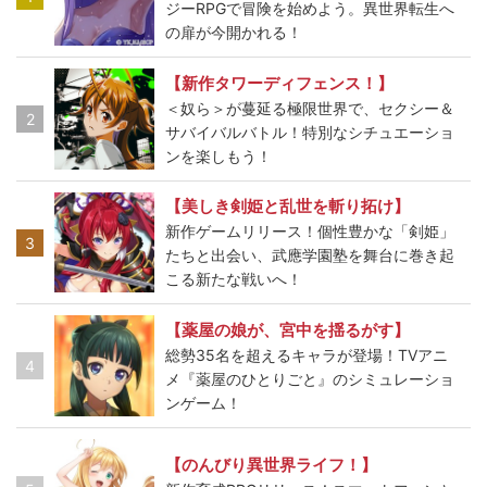
ジーRPGで冒険を始めよう。異世界転生へ
の扉が今開かれる！
【新作タワーディフェンス！】
＜奴ら＞が蔓延る極限世界で、セクシー＆
2
サバイバルバトル！特別なシチュエーショ
ンを楽しもう！
【美しき剣姫と乱世を斬り拓け】
新作ゲームリリース！個性豊かな「剣姫」
3
たちと出会い、武應学園塾を舞台に巻き起
こる新たな戦いへ！
【薬屋の娘が、宮中を揺るがす】
総勢35名を超えるキャラが登場！TVアニ
4
メ『薬屋のひとりごと』のシミュレーショ
ンゲーム！
【のんびり異世界ライフ！】