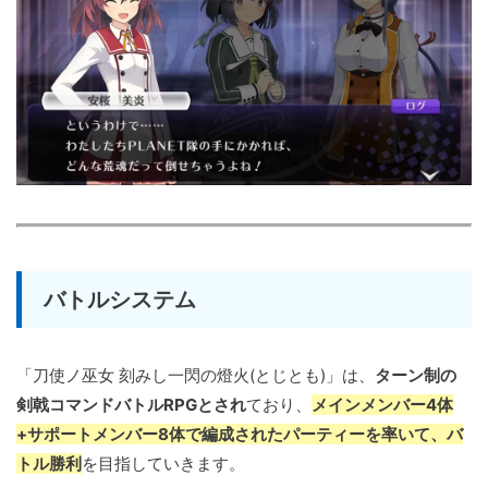
バトルシステム
「刀使ノ巫女 刻みし一閃の燈火(とじとも)」は、
ターン制の
剣戟コマンドバトルRPGとされ
ており、
メインメンバー4体
+サポートメンバー8体で編成されたパーティーを率いて、バ
トル勝利
を目指していきます。