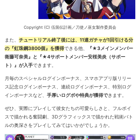
Copyright (C) 伍箇伝計画／刀使ノ巫女製作委員会
また、
チュートリアル終了後には、11連ガチャが1回引ける分
の『虹珠鋼3800個』を獲得
できる他、
『★3メインメンバー
衛藤可奈美』と『★4サポートメンバー安桜美炎（サポー
ト）』が入手
できます。
月毎のスペシャルログインボーナス、スマホアプリ版リリー
ス記念ログインボーナス、連続ログインボーナス、特別ログ
インボーナスなど、
手厚いログボや特典が獲得で
きます。
ぜひ、実際にプレイして彼女たちの可愛らしさと、フルボイ
スで描かれる奮闘劇、3Dグラフィックスで描かれた戦術バト
ルの奥深さをプレイしてみてはいかがでしょうか。