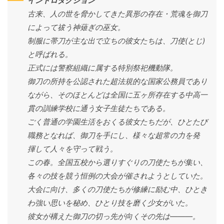
イントロダクション
古来、人の世を脅かしてきた異形の存在・荒魂を御刀
によって祓う神薙ぎの巫女。
制服に帯刀が主な出で立ちの彼女たちは、刀使(とじ)
と呼ばれる。
正式には警察組織に属する特別祭祀機動隊。
御刀の所持を公認された超法規的な国家公務員であり
ながら、そのほとんどは全国に五ヶ所存在する中高一
貫の訓練学校に通う女子生徒たちである。
ごく普通の学園生活をおくる彼女たちだが、ひとたび
職務となれば、御刀を手にし、様々な超常の力を発
揮して人々を守って戦う。
この春。全国五校から選りすぐりの刀使たちが集い、
各々の技を競う恒例の大会が催されようとしていた。
大会に向け、多くの刀使たちが修練に励む中、ひとき
わ強い思いを秘め、ひとり技を磨く少女がいた。
彼女が構えた御刀の切っ先が向くその先は―――。