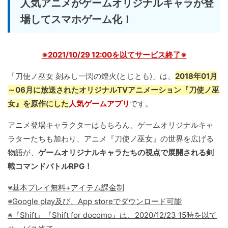
人気アニメがゲームオリジナルキャラが登
場してスマホゲーム化！
※2021/10/29 12:00を以てサービス終了※
「刀使ノ巫女 刻みし一閃の燈火(とじとも)」は、
2018年01月
～06月に放送されたオリジナルTVアニメーション『刀使ノ巫
女』を原作にした
人気ゲームアプリ
です。
アニメ登場キャラクターはもちろん、ゲームオリジナルキャ
ラターたちも加わり、アニメ『刀使ノ巫女』の世界を広げる
物語が、
ゲームオリジナルキャラたちの視点で展開される剣
戟コマンドバトルRPG！
※基本プレイ無料+アイテム課金制
※Google play及び、App storeでダウンロード可能
※『Shift』『Shift for docomo』は、2020/12/23 15時を以て