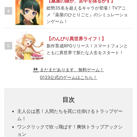
【薬屋の娘が、宮中を揺るがす】
総勢35名を超えるキャラが登場！TVアニ
4
メ『薬屋のひとりごと』のシミュレーショ
ンゲーム！
【のんびり異世界ライフ！】
5
新作育成RPGリリース！スマートフォンと
ともに異世界で新たな人生をスタート！
まだまだあります、無料ゲーム！
G123公式のゲームはこちら！
目次
主人公は悪！人間たちを罠に仕掛けるトラップゲー
ム！
ワンクリックで吹っ飛ばす！爽快トラップアックシ
ョン