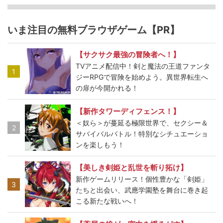
いま注目の無料ブラウザゲーム【PR】
【サクサク最強の冒険者へ！】
TVアニメ配信中！剣と魔法の王道ファンタ
1
ジーRPGで冒険を始めよう。異世界転生へ
の扉が今開かれる！
【新作タワーディフェンス！】
＜奴ら＞が蔓延る極限世界で、セクシー＆
2
サバイバルバトル！特別なシチュエーショ
ンを楽しもう！
【美しき剣姫と乱世を斬り拓け】
新作ゲームリリース！個性豊かな「剣姫」
3
たちと出会い、武應学園塾を舞台に巻き起
こる新たな戦いへ！