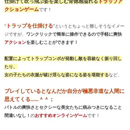
仕掛けて吹っ飛ぶ姿を楽しむ背徳感溢れる
トラップア
クションゲーム
です！
トラップを仕掛ける
"
"というとちょっと難しそうなイメー
ジですが、
ワンクリックで簡単に操作できるので手軽に爽快
アクション
を楽しむことができます！
配置によってトラップコンボが発動し敵を容赦なく振り回し
たり、
女の子たちの衣服が破け淫らな姿になる姿を堪能する
など、
プレイしているとなんだか自分が極悪非道な人間に
思えてくる……＾＾；
バトルの爽快さとセクシーな美女たちに病みつきになること
間違いなし！
の
おすすめオンラインゲーム
です！