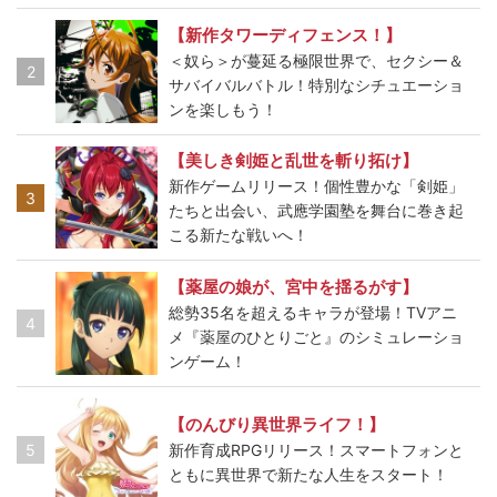
【新作タワーディフェンス！】
＜奴ら＞が蔓延る極限世界で、セクシー＆
2
サバイバルバトル！特別なシチュエーショ
ンを楽しもう！
【美しき剣姫と乱世を斬り拓け】
新作ゲームリリース！個性豊かな「剣姫」
3
たちと出会い、武應学園塾を舞台に巻き起
こる新たな戦いへ！
【薬屋の娘が、宮中を揺るがす】
総勢35名を超えるキャラが登場！TVアニ
4
メ『薬屋のひとりごと』のシミュレーショ
ンゲーム！
【のんびり異世界ライフ！】
5
新作育成RPGリリース！スマートフォンと
ともに異世界で新たな人生をスタート！