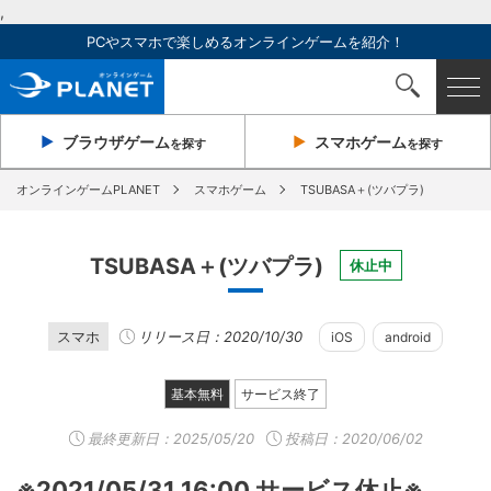
,
PCやスマホで楽しめるオンラインゲームを紹介！
ブラウザ
ゲーム
スマホ
ゲーム
を探す
を探す
オンラインゲームPLANET
スマホゲーム
TSUBASA＋(ツバプラ)
TSUBASA＋(ツバプラ)
休止中
スマホ
リリース日：2020/10/30
iOS
android
基本無料
サービス終了
最終更新日：
2025/05/20
投稿日：2020/06/02
※2021/05/31 16:00 サービス休止※