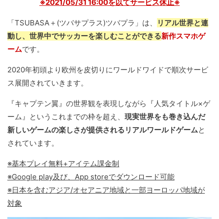
※2021/05/31 16:00を以てサービス休止※
「TSUBASA＋(ツバサプラス)ツバプラ」は、
リアル世界と連
動し、世界中でサッカーを楽しむことができる
新作スマホゲ
ーム
です。
2020年初頭より欧州を皮切りにワールドワイドで順次サービ
ス展開されていきます。
『キャプテン翼』の世界観を表現しながら『人気タイトル×ゲ
ーム』というこれまでの枠を超え、
現実世界をも巻き込んだ
新しいゲームの楽しさが提供されるリアルワールドゲーム
と
されています。
※基本プレイ無料+アイテム課金制
※Google play及び、App storeでダウンロード可能
※日本を含むアジア/オセアニア地域と一部ヨーロッパ地域が
対象