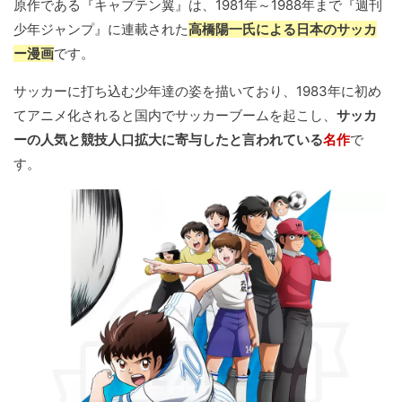
原作である『キャプテン翼』は、1981年～1988年まで『週刊
少年ジャンプ』に連載された
高橋陽一氏による日本のサッカ
ー漫画
です。
サッカーに打ち込む少年達の姿を描いており、1983年に初め
てアニメ化されると国内でサッカーブームを起こし、
サッカ
ーの人気と競技人口拡大に寄与したと言われている
名作
で
す。