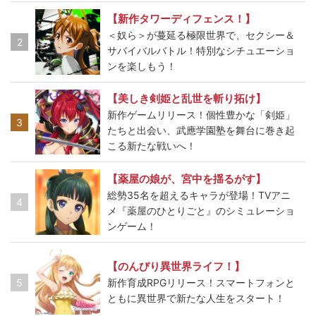
【新作タワーディフェンス！】
＜奴ら＞が蔓延る極限世界で、セクシー＆
2
サバイバルバトル！特別なシチュエーショ
ンを楽しもう！
【美しき剣姫と乱世を斬り拓け】
新作ゲームリリース！個性豊かな「剣姫」
3
たちと出会い、武應学園塾を舞台に巻き起
こる新たな戦いへ！
【薬屋の娘が、宮中を揺るがす】
総勢35名を超えるキャラが登場！TVアニ
4
メ『薬屋のひとりごと』のシミュレーショ
ンゲーム！
【のんびり異世界ライフ！】
5
新作育成RPGリリース！スマートフォンと
ともに異世界で新たな人生をスタート！