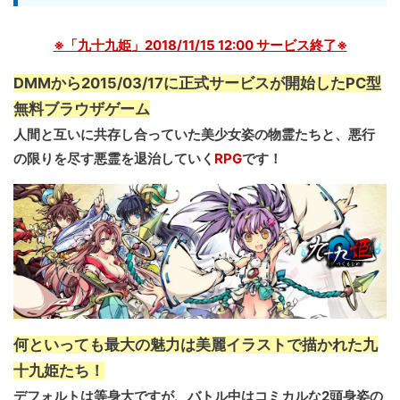
※「九十九姫」2018/11/15 12:00 サービス終了※
DMMから2015/03/17に正式サービスが開始したPC型
無料ブラウザゲーム
人間と互いに共存し合っていた美少女姿の物霊たちと、悪行
の限りを尽す悪霊を退治していく
RPG
です！
何といっても最大の魅力は美麗イラストで描かれた九
十九姫たち！
デフォルトは等身大ですが、バトル中はコミカルな2頭身姿の