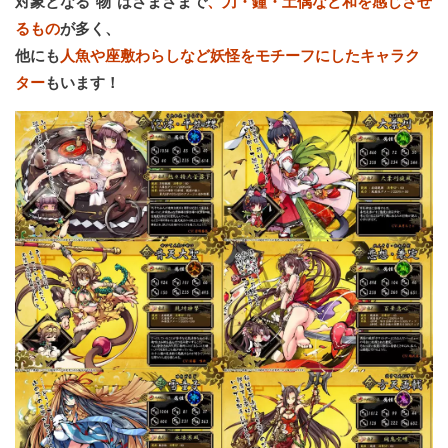
対象となる”物”はざまざまで
、刀・鐘・土偶など和を感じさせ
るもの
が多く、
他にも
人魚や座敷わらしなど妖怪をモチーフにしたキャラク
ター
もいます！