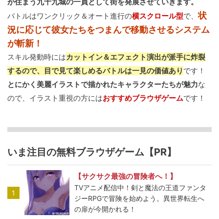
が住まう九十九城の一員として街を発展させていきます。
状
バトルはワンクリック＆オート進行の
横スクロール型
で、
況に応じて彼女たちをつまんで移動させるシステム
が斬新！
スキル発動時には
カットイン＆エフェクト演出が派手に炸裂
するので、目で見て楽しめるバトルは一見の価値あり
です！
とにかく美麗イラストで描かれたキャラクターたちが魅力
な
ので、イラスト重視の方には
おすすめブラウザゲーム
です！
いま注目の無料ブラウザゲーム【PR】
【サクサク最強の冒険者へ！】
TVアニメ配信中！剣と魔法の王道ファンタ
1
ジーRPGで冒険を始めよう。異世界転生へ
の扉が今開かれる！