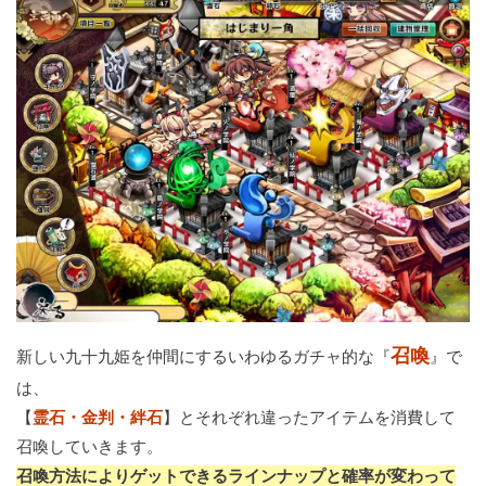
召喚
新しい九十九姫を仲間にするいわゆるガチャ的な『
』で
は、
【
霊石・金判・絆石
】とそれぞれ違ったアイテムを消費して
召喚していきます。
召喚方法によりゲットできるラインナップと確率が変わって