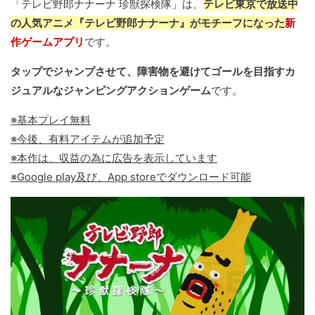
「テレビ野郎ナナーナ 珍獣探検隊」は、
テレビ東京で放送中
の人気アニメ『テレビ野郎ナナーナ』がモチーフになった
新
作ゲームアプリ
です。
タップでジャンプさせて、障害物を避けてゴールを目指すカ
ジュアルなジャンピングアクションゲーム
です。
※基本プレイ無料
※今後、有料アイテムが追加予定
※本作は、収益の為に広告を表示しています
※Google play及び、App storeでダウンロード可能