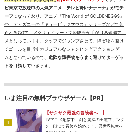
ビ東京で放送中の人気アニメ『テレビ野郎ナナーナ』がモチ
ーフ
になっており、
アニメ『The World of GOLDENEGGS』
や、ディズニーの『キュービックマウス』シリーズなどで知
られるCGアニメクリエイター・文原聡氏が手がける短編アニ
メ
となっています。タップでジャンプさせて、障害物を避け
てゴールを目指すカジュアルなジャンピングアクションゲー
ムとなっているので、
危険な障害物をうまく避けてターゲッ
トを目指して
いきます。
いま注目の無料ブラウザゲーム【PR】
【サクサク最強の冒険者へ！】
TVアニメ配信中！剣と魔法の王道ファンタ
1
ジーRPGで冒険を始めよう。異世界転生へ