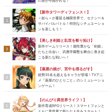
の扉が今開かれる！
【新作タワーディフェンス！】
＜奴ら＞が蔓延る極限世界で、セクシー＆
2
サバイバルバトル！特別なシチュエーショ
ンを楽しもう！
【美しき剣姫と乱世を斬り拓け】
新作ゲームリリース！個性豊かな「剣姫」
3
たちと出会い、武應学園塾を舞台に巻き起
こる新たな戦いへ！
【薬屋の娘が、宮中を揺るがす】
総勢35名を超えるキャラが登場！TVアニ
4
メ『薬屋のひとりごと』のシミュレーショ
ンゲーム！
【のんびり異世界ライフ！】
5
新作育成RPGリリース！スマートフォンと
ともに異世界で新たな人生をスタート！