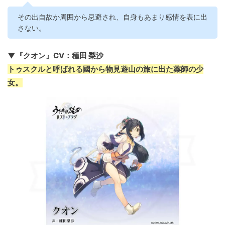
その出自故か周囲から忌避され、自身もあまり感情を表に出
さない。
▼『クオン』CV：種田 梨沙
トゥスクルと呼ばれる國から物見遊山の旅に出た薬師の少
女。