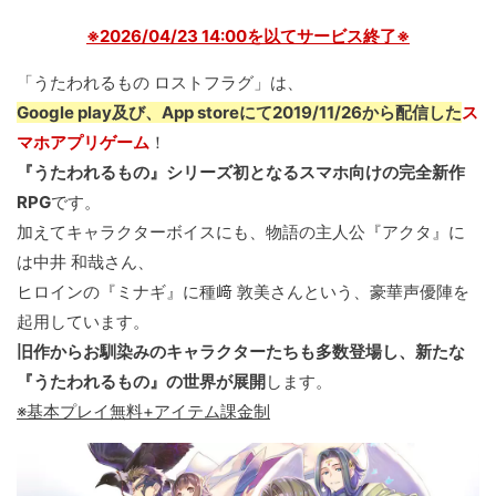
※2026/04/23 14:00を以てサービス終了※
「うたわれるもの ロストフラグ」は、
Google play及び、App storeにて2019/11/26から配信した
ス
マホアプリゲーム
！
『うたわれるもの』シリーズ初となるスマホ向けの完全新作
RPG
です。
加えてキャラクターボイスにも、物語の主人公『アクタ』に
は中井 和哉さん、
ヒロインの『ミナギ』に種﨑 敦美さんという、豪華声優陣を
起用しています。
旧作からお馴染みのキャラクターたちも多数登場し、新たな
『うたわれるもの』の世界が展開
します。
※基本プレイ無料+アイテム課金制