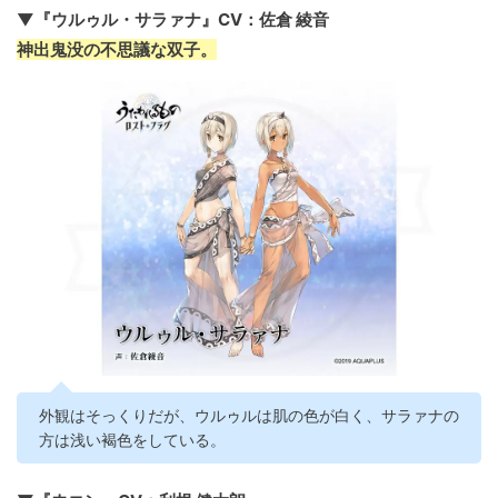
▼『ウルゥル・サラァナ』CV：佐倉 綾音
神出鬼没の不思議な双子。
外観はそっくりだが、ウルゥルは肌の色が白く、サラァナの
方は浅い褐色をしている。