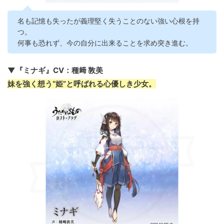
名も記憶も失ったが義理堅く失うことのない強い心根を持
つ。
何事も恐れず、今の自分に出来ることを求め突き進む。
▼『ミナギ』CV：種﨑 敦美
妹を強く想う“姫”と呼ばれる心優しき少女。