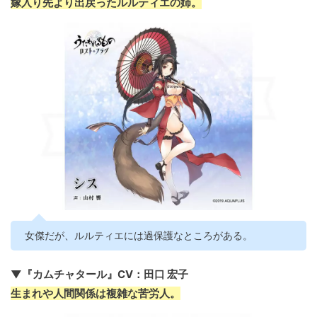
嫁入り先より出戻ったルルティエの姉。
女傑だが、ルルティエには過保護なところがある。
▼『カムチャタール』CV：田口 宏子
生まれや人間関係は複雑な苦労人。