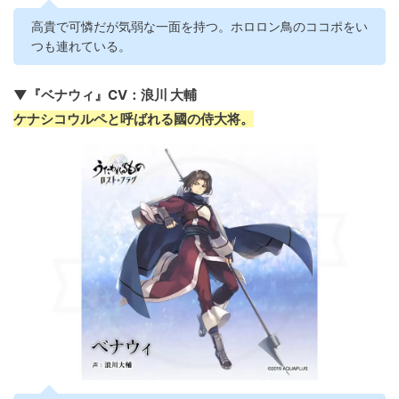
高貴で可憐だが気弱な一面を持つ。ホロロン鳥のココポをい
つも連れている。
▼『ベナウィ』CV：浪川 大輔
ケナシコウルペと呼ばれる國の侍大将。