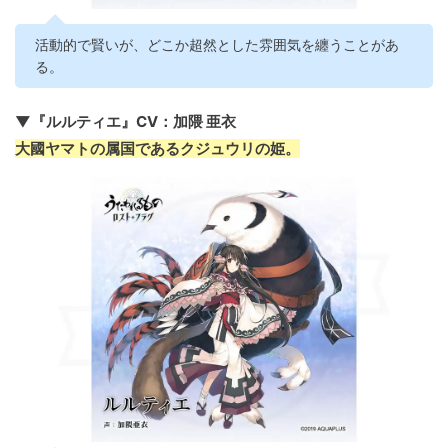
活動的で賢いが、どこか超然とした雰囲気を纏うことがあ
る。
▼『ルルティエ』CV：加隈 亜衣
大國ヤマトの属国であるクジュウリの姫。