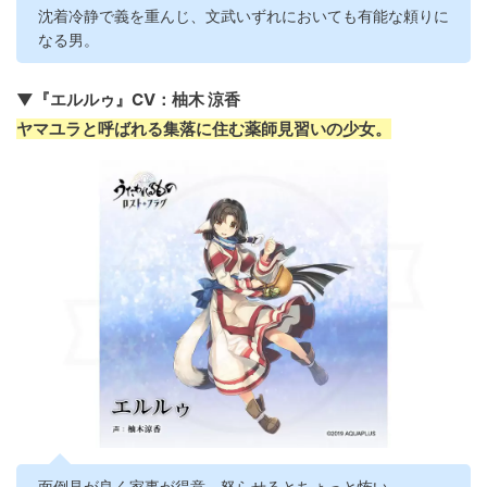
沈着冷静で義を重んじ、文武いずれにおいても有能な頼りに
なる男。
▼『エルルゥ』CV：柚木 涼香
ヤマユラと呼ばれる集落に住む薬師見習いの少女。
面倒見が良く家事が得意。怒らせるとちょっと怖い。