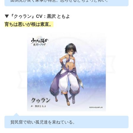
▼『クゥラン』CV：黒沢 ともよ
育ちは悪いが根は素直。
貧民窟で幼い孤児達を束ねている。