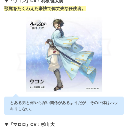
▼『ウコン』CV：利根 健太朗
顎髭をたくわえた豪快で偉丈夫な任侠者。
とある男と何やら深い関係があるようだが、その正体はハッ
キリしない。
▼『マロロ』CV：杉山 大