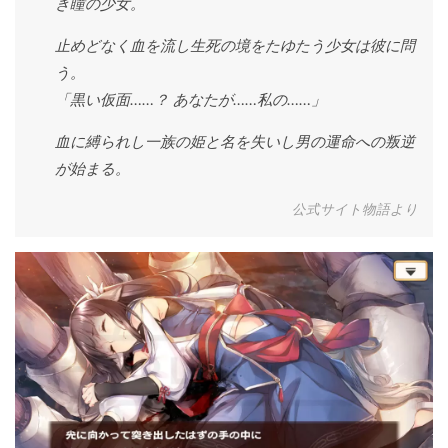
き瞳の少女。
止めどなく血を流し生死の境をたゆたう少女は彼に問
う。
「黒い仮面……？ あなたが……私の……」
血に縛られし一族の姫と名を失いし男の運命への叛逆
が始まる。
公式サイト物語より