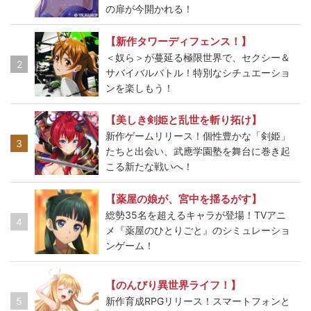
の扉が今開かれる！
【新作タワーディフェンス！】
＜奴ら＞が蔓延る極限世界で、セクシー＆
2
サバイバルバトル！特別なシチュエーショ
ンを楽しもう！
【美しき剣姫と乱世を斬り拓け】
新作ゲームリリース！個性豊かな「剣姫」
3
たちと出会い、武應学園塾を舞台に巻き起
こる新たな戦いへ！
【薬屋の娘が、宮中を揺るがす】
総勢35名を超えるキャラが登場！TVアニ
4
メ『薬屋のひとりごと』のシミュレーショ
ンゲーム！
【のんびり異世界ライフ！】
5
新作育成RPGリリース！スマートフォンと