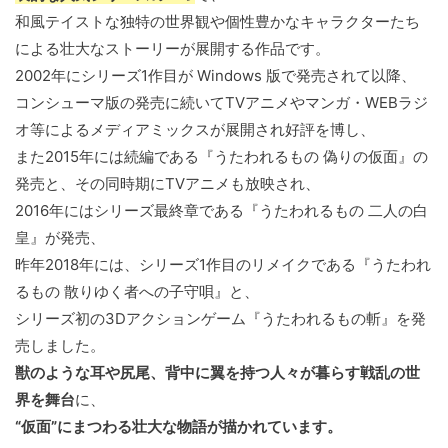
和風テイストな独特の世界観や個性豊かなキャラクターたち
による壮大なストーリーが展開する作品です。
2002年にシリーズ1作目が Windows 版で発売されて以降、
コンシューマ版の発売に続いてTVアニメやマンガ・WEBラジ
オ等によるメディアミックスが展開され好評を博し、
また2015年には続編である『うたわれるもの 偽りの仮面』の
発売と、その同時期にTVアニメも放映され、
2016年にはシリーズ最終章である『うたわれるもの 二人の白
皇』が発売、
昨年2018年には、シリーズ1作目のリメイクである『うたわれ
るもの 散りゆく者への子守唄』と、
シリーズ初の3Dアクションゲーム『うたわれるもの斬』を発
売しました。
獣のような耳や尻尾、背中に翼を持つ人々が暮らす戦乱の世
界を舞台
に、
“仮面”にまつわる壮大な物語が描かれています。