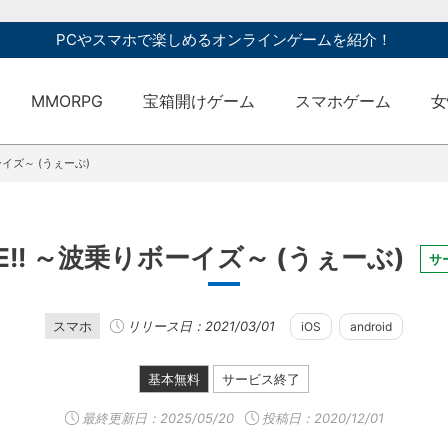
PCやスマホで楽しめるオンラインゲームを紹介！
MMORPG
宝箱開けゲーム
スマホゲーム
女
ーイズ～ (うぇーぶ)
E!! ～波乗りボーイズ～ (うぇーぶ)
サ
スマホ
リリース日：2021/03/01
iOS
android
基本無料
サービス終了
最終更新日：
2025/05/20
投稿日：2020/12/01