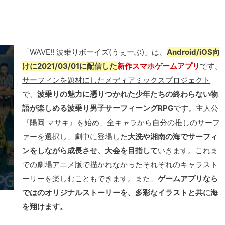
「WAVE!! 波乗りボーイズ(うぇーぶ)」は、
Android/iOS向
けに2021/03/01に配信した
新作スマホゲームアプリ
です。
サーフィンを題材にしたメディアミックスプロジェクト
で、
波乗りの魅力に憑りつかれた少年たちの終わらない物
語が楽しめる波乗り男子サーフィーングRPG
です。主人公
『陽岡 マサキ』を始め、全キャラから自分の推しのサーフ
ァーを選択し、劇中に登場した
大洗や湘南の海でサーフィ
ンをしながら成長させ、大会を目指して
いきます。これま
での劇場アニメ版で描かれなかったそれぞれのキャラスト
ーリーを楽しむこともできます。また、
ゲームアプリなら
ではのオリジナルストーリーを、多彩なイラストと共に海
を翔けます。