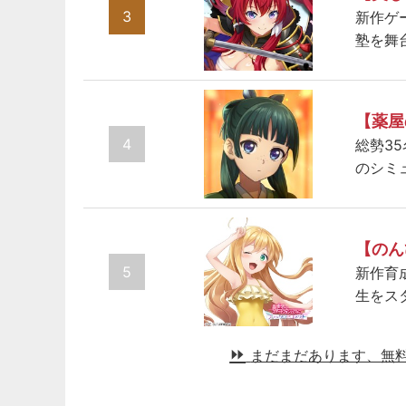
3
新作ゲ
塾を舞
【薬屋
4
総勢3
のシミ
【のん
5
新作育
生をス
まだまだあります、無