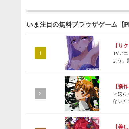
いま注目の無料ブラウザゲーム【P
【サク
1
TVア
よう。
【新作
2
＜奴ら
なシチ
【美し