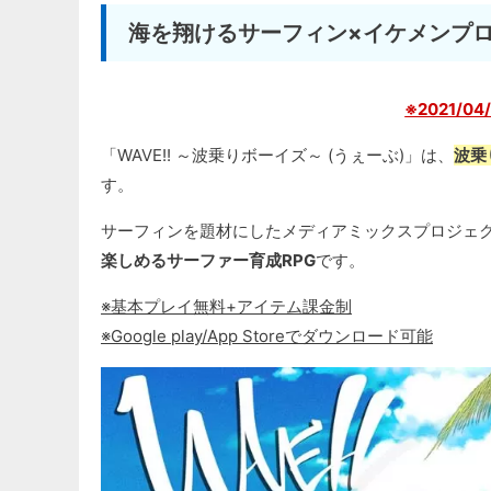
海を翔けるサーフィン×イケメンプ
※2021/
「WAVE!! ～波乗りボーイズ～ (うぇーぶ)」は、
波乗
す。
サーフィンを題材にしたメディアミックスプロジェ
楽しめるサーファー育成RPG
です。
※基本プレイ無料+アイテム課金制
※Google play/App Storeでダウンロード可能