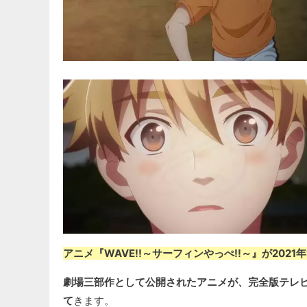
アニメ『WAVE!!～サーフィンやっぺ!!～』が202
劇場三部作として公開されたアニメが、完全版テレ
て
きます。