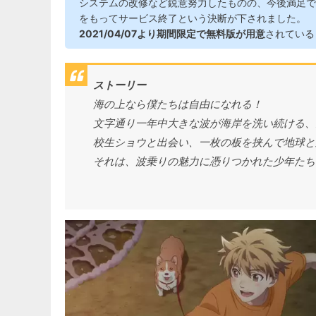
システムの改修など鋭意努力したものの、今後満足でき
をもってサービス終了という決断が下されました。
2021/04/07より期間限定で無料版が用意
されている
ストーリー
海の上なら僕たちは自由になれる！
文字通り一年中大きな波が海岸を洗い続ける、
校生ショウと出会い、一枚の板を挟んで地球と
それは、波乗りの魅力に憑りつかれた少年たち