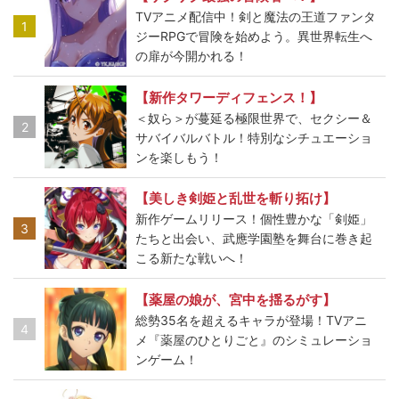
TVアニメ配信中！剣と魔法の王道ファンタ
1
ジーRPGで冒険を始めよう。異世界転生へ
の扉が今開かれる！
【新作タワーディフェンス！】
＜奴ら＞が蔓延る極限世界で、セクシー＆
2
サバイバルバトル！特別なシチュエーショ
ンを楽しもう！
【美しき剣姫と乱世を斬り拓け】
新作ゲームリリース！個性豊かな「剣姫」
3
たちと出会い、武應学園塾を舞台に巻き起
こる新たな戦いへ！
【薬屋の娘が、宮中を揺るがす】
総勢35名を超えるキャラが登場！TVアニ
4
メ『薬屋のひとりごと』のシミュレーショ
ンゲーム！