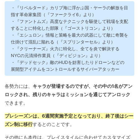
・『リベルタード』カリブ海に浮かぶ国・ヤーラの解放を目
指す革命家集団（『ファークライ6』より）
・『ファントムズ』高度なテクニックを駆使して戦場を支配
することに特化した部隊（『ゴーストリコン』より）
・『エシュロン』情報と策略を最大の武器にして敵に奇襲を
仕掛けて混乱に陥れる（『スプリンターセル』より）
・『クリーナーズ』火力に特化し、全てを炎で解決する
NYCの元清掃作業員（『ディビジョン』より）
・『デッドセック』敵のHUDを妨害したりドローンなどの
展開型アイテムをコントロールするサイバーアタッカー
各勢力には、
キャラが登場するのですが、その中の1名がアン
ロックされ、残りのキャラはミッションを通じてアンロック
できます。
プレシーズンは、6週間実施予定となっており、終了後はシー
ズン制に移行
するとのことです。
その他にも本作は、プレイスタイルに合わせてカスタマイズ