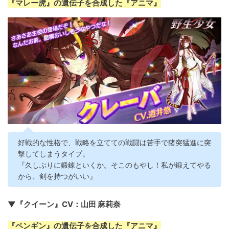
『マレー虎』の遺伝子を合成した『アニマ』
好戦的な性格で、戦略を立てての戦闘は苦手で猪突猛進に突
撃してしまうタイプ。
『久しぶりに鍛錬といくか。そこのもやし！私が鍛えてやる
から、剣を持つがいい』
▼『クイーン』CV：山田 麻莉奈
『ペンギン』の遺伝子を合成した『アニマ』