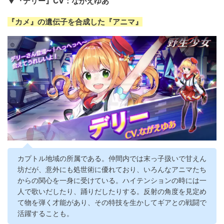
▼『デリー』CV：ながえゆあ
『カメ』の遺伝子を合成した『アニマ』
カプトル地域の所属である。仲間内では末っ子扱いで甘えん
坊だが、意外にも処世術に優れており、いろんなアニマたち
からの関心を一身に受けている。ハイテンションの時には一
人で歌いだしたり、踊りだしたりする。反射の角度を見定め
て物を弾く才能があり、その特技を生かしてギアとの戦闘で
活躍することも。