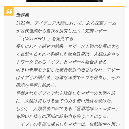
世界観
2122年。アイデニア大陸において、ある探査チーム
が古代遺跡から自我を所有した人工知能マザー
「（MOTHER）」を発見する。
長年にわたる研究の結果、マザーが人類の発展に大き
く貢献するものと判断した統合政府は、人類統合ネッ
トワークである「イブ」とマザーを融合させる。
明るい未来を予想した統合政府の思惑は外れ、マザー
はイブとの融合後、急激な速度でイブを侵食し、その
機能を掌握し始める。
掌握されたイブとそれを駆使したマザーの攻勢を前
に、人類は持ちうる全ての力を使い抵抗を続けた。
しかし、人類最後の砦である「雪原地域シェルター」
を除いた残りの区域の統制力を失うことになる。
「イブ」の掌握に成功したマザーは、自動設備を用い