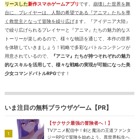
リースした
新作スマホゲームアプリ
です。
崩壊した世界を舞
台に、プレイヤーは、人類の希望である『アニマ』たちを導
く救世主となって冒険を繰り広げ
ます。『アイデニア大陸』
で繰り広げられるプレイヤーと『アニマ』たちの魅力的なス
トーリーが楽しめるので、様々な物語を通じて、本作の世界
を体験していきましょう！戦略で多彩なバトルコンテンツが
用意されているので、
『アニマ』たちが持つそれぞれの魅力
的なスキルを活用して、様々な戦略の実現が可能になった美
少女コマンドバトルRPG
です！
いま注目の無料ブラウザゲーム【PR】
【サクサク最強の冒険者へ！】
TVアニメ配信中！剣と魔法の王道ファンタ
1
ジーRPGで冒険を始めよう。異世界転生へ