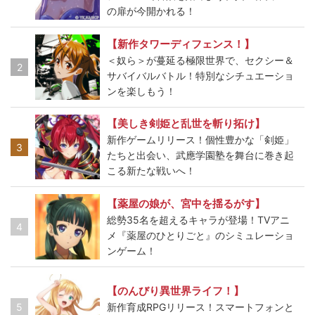
の扉が今開かれる！
【新作タワーディフェンス！】
＜奴ら＞が蔓延る極限世界で、セクシー＆
2
サバイバルバトル！特別なシチュエーショ
ンを楽しもう！
【美しき剣姫と乱世を斬り拓け】
新作ゲームリリース！個性豊かな「剣姫」
3
たちと出会い、武應学園塾を舞台に巻き起
こる新たな戦いへ！
【薬屋の娘が、宮中を揺るがす】
総勢35名を超えるキャラが登場！TVアニ
4
メ『薬屋のひとりごと』のシミュレーショ
ンゲーム！
【のんびり異世界ライフ！】
5
新作育成RPGリリース！スマートフォンと