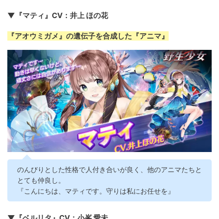
▼『マティ』CV：井上 ほの花
『アオウミガメ』の遺伝子を合成した『アニマ』
のんびりとした性格で人付き合いが良く、他のアニマたちと
とても仲良し。
『こんにちは、マティです。守りは私にお任せを』
▼『ベルリタ』CV：小峯 愛未