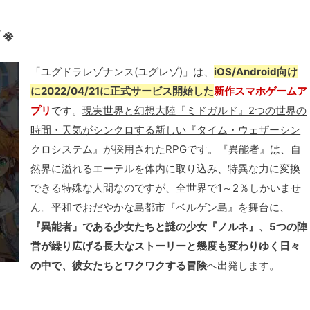
了※
「ユグドラレゾナンス(ユグレゾ)」は、
iOS/Android向け
に2022/04/21に正式サービス開始した
新作スマホゲームア
プリ
です。
現実世界と幻想大陸『ミドガルド』2つの世界の
時間・天気がシンクロする新しい『タイム・ウェザーシン
クロシステム』が採用
されたRPGです。『異能者』は、自
然界に溢れるエーテルを体内に取り込み、特異な力に変換
できる特殊な人間なのですが、全世界で1～2％しかいませ
ん。平和でおだやかな島都市『ベルゲン島』を舞台に、
『異能者』である少女たちと謎の少女『ノルネ』、5つの陣
営が繰り広げる長大なストーリーと幾度も変わりゆく日々
の中で、彼女たちとワクワクする冒険
へ出発します。