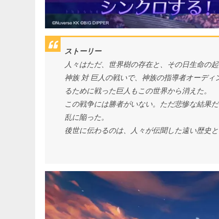
ストーリー
人々はただ、世界樹の存在と、その日生命の起
神族 対 巨人の戦いで、神族の指導者オーデ
るために戦った巨人もこの世界から消えた。
この戦争には勝者がいない。ただ悲惨な結果だ
乱に陥った。
後世に伝わるのは、人々が伝聞した遠い歴史と