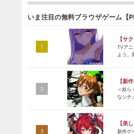
いま注目の無料ブラウザゲーム【P
【サク
1
TVア
よう。
【新作
2
＜奴ら
なシチ
【美し
3
新作ゲ