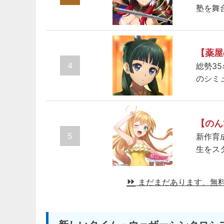
塾を舞
【薬屋
4
総勢3
のシミ
【のん
5
新作育
生をス
まだまだあります、無