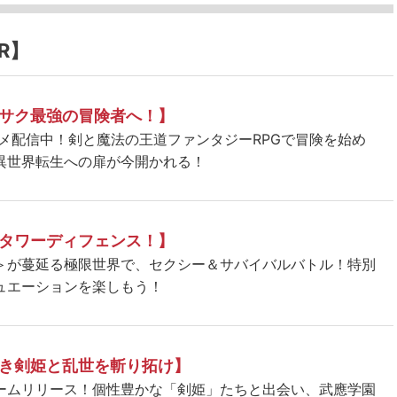
R】
サク最強の冒険者へ！】
ニメ配信中！剣と魔法の王道ファンタジーRPGで冒険を始め
異世界転生への扉が今開かれる！
タワーディフェンス！】
＞が蔓延る極限世界で、セクシー＆サバイバルバトル！特別
ュエーションを楽しもう！
き剣姫と乱世を斬り拓け】
ームリリース！個性豊かな「剣姫」たちと出会い、武應学園