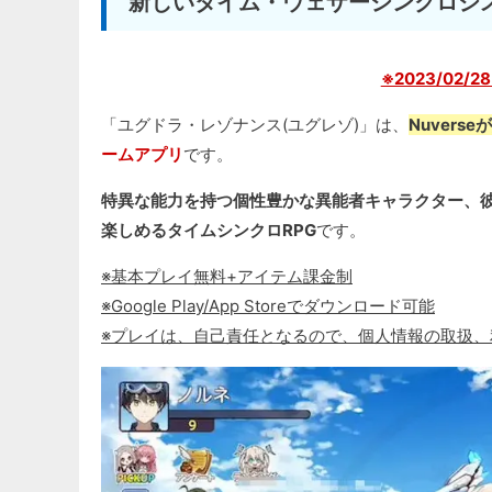
新しいタイム・ウェザーシンクロシ
※2023/02/
「ユグドラ・レゾナンス(ユグレゾ)」は、
Nuver
ームアプリ
です。
特異な能力を持つ個性豊かな異能者キャラクター、
楽しめるタイムシンクロRPG
です。
※基本プレイ無料+アイテム課金制
※Google Play/App Storeでダウンロード可能
※プレイは、自己責任となるので、個人情報の取扱