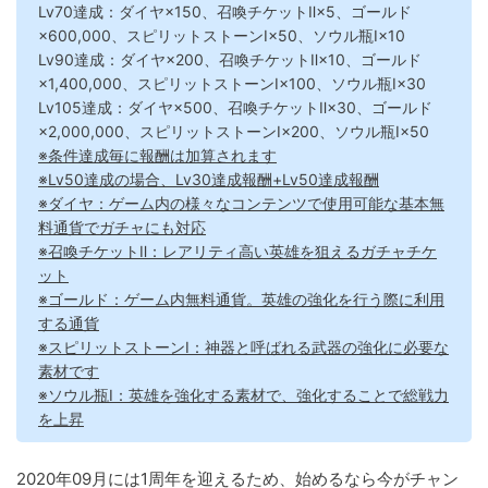
Lv70達成：ダイヤ×150、召喚チケットⅡ×5、ゴールド
×600,000、スピリットストーンⅠ×50、ソウル瓶Ⅰ×10
Lv90達成：ダイヤ×200、召喚チケットⅡ×10、ゴールド
×1,400,000、スピリットストーンⅠ×100、ソウル瓶Ⅰ×30
Lv105達成：ダイヤ×500、召喚チケットⅡ×30、ゴールド
×2,000,000、スピリットストーンⅠ×200、ソウル瓶Ⅰ×50
※条件達成毎に報酬は加算されます
※Lv50達成の場合、Lv30達成報酬+Lv50達成報酬
※ダイヤ：ゲーム内の様々なコンテンツで使用可能な基本無
料通貨でガチャにも対応
※召喚チケットⅡ：レアリティ高い英雄を狙えるガチャチケ
ット
※ゴールド：ゲーム内無料通貨。英雄の強化を行う際に利用
する通貨
※スピリットストーンⅠ：神器と呼ばれる武器の強化に必要な
素材です
※ソウル瓶Ⅰ：英雄を強化する素材で、強化することで総戦力
を上昇
2020年09月には1周年を迎えるため、始めるなら今がチャン