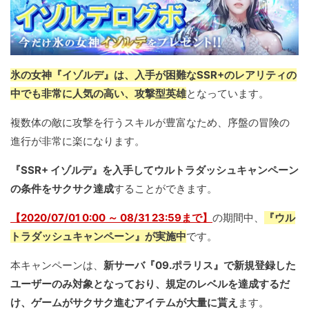
氷の女神『イゾルデ』は、入手が困難なSSR+のレアリティの
中でも非常に人気の高い、攻撃型英雄
となっています。
複数体の敵に攻撃を行うスキルが豊富なため、序盤の冒険の
進行が非常に楽になります。
『SSR+ イゾルデ』を入手してウルトラダッシュキャンペーン
の条件をサクサク達成
することができます。
【2020/07/01 0:00 ～ 08/31 23:59まで】
の期間中、
『ウル
トラダッシュキャンペーン』が実施中
です。
本キャンペーンは、
新サーバ『09.ポラリス』で新規登録した
ユーザーのみ対象となっており、規定のレベルを達成するだ
け、ゲームがサクサク進むアイテムが大量に貰え
ます。