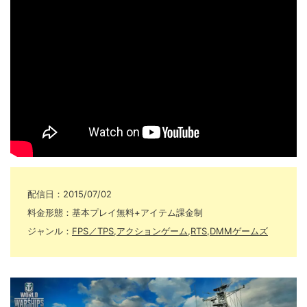
配信日：2015/07/02
料金形態：基本プレイ無料+アイテム課金制
ジャンル：
FPS／TPS
,
アクションゲーム
,
RTS
,
DMMゲームズ