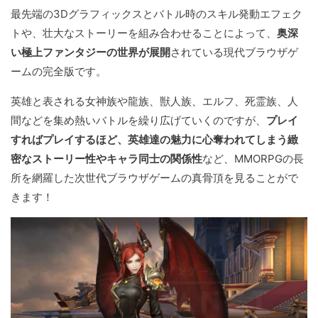
最先端の3Dグラフィックスとバトル時のスキル発動エフェク
トや、壮大なストーリーを組み合わせることによって、
奥深
い極上ファンタジーの世界が展開
されている現代ブラウザゲ
ームの完全版です。
英雄と表される女神族や龍族、獣人族、エルフ、死霊族、人
間などを集め熱いバトルを繰り広げていくのですが、
プレイ
すればプレイするほど、英雄達の魅力に心奪われてしまう緻
密なストーリー性やキャラ同士の関係性
など、MMORPGの長
所を網羅した次世代ブラウザゲームの真骨頂を見ることがで
きます！