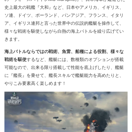
史上最大の戦艦『大和』など、日本やアメリカ、イギリス、
ソ連、ドイツ、ポーランド、パンアジア、フランス、イタリ
ア、イギリス連邦と言った世界中の伝説的艦艇を操作して、
様々な戦術を駆使しながら白熱の海上バトルを繰り広げてい
きます。
海上バトルならではの戦術、魚雷、船種による役割、様々な
戦術を駆使
するなど、艦艇には、数種類のオプションが搭載
可能なので、出来る限り搭載して性能を底上げしたり、艦艇
に『艦長』を乗せて、艦長スキルで艦艇能力を高めたりと、
やりこみ要素高く楽しめます！