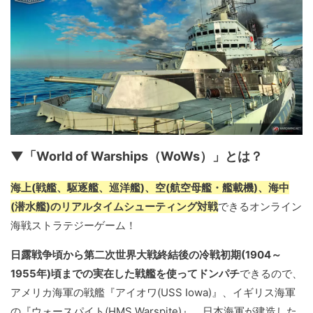
▼「World of Warships（WoWs）」とは？
海上(戦艦、駆逐艦、巡洋艦)、空(航空母艦・艦載機)、海中
(潜水艦)のリアルタイムシューティング対戦
できるオンライン
海戦ストラテジーゲーム！
日露戦争頃から第二次世界大戦終結後の冷戦初期(1904～
1955年)頃までの実在した戦艦を使ってドンパチ
できるので、
アメリカ海軍の戦艦『アイオワ(USS Iowa)』、イギリス海軍
の『ウォースパイト(HMS Warspite)』、日本海軍が建造した