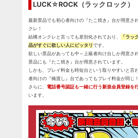
LUCK☆ROCK（ラックロック）
最新景品でも初心者向けの『たこ焼き』台が用意さ
クレ！
結構オンクレと言っても差別化されており、
「ラッ
品がすぐに欲しい人にピッタリ
です。
欲しい景品があっても中～上級者向け台しか用意さ
景品にも『たこ焼き』台が用意されています。
しかも、プレイ料金も時短台という取りやすいと言
者向けの『橋渡し』台であってもプレイ料金が同じ
さらに、
電話番号認証も一緒に行う新規会員登録を行
います。