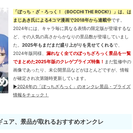
「ぼっち・ざ・ろっく！（BOCCHI THE ROCK!）」は、は
まじあき氏による4コマ漫画で2018年から連載中
です。
2024年には、キャラ毎に異なる表情の限定版が登場するな
ど、その人気の高さからかなりの景品数が登場していまし
た。
2025年もまだまだ盛り上がりを見せてくれる
で、
2024年版同様、
漏れなく全てのぼっちざろっく景品を一覧
でまとめた2025年版のクレゲプライズ特集！
まだ監修中の
画像であったり、未公開景品などがほとんどですが、情報
が確定され次第随時更新しています。
▶2024年の「ぼっちざろっく」のオンクレ景品・プライズ
情報をチェック！
ギュア、景品が取れるおすすめオンクレ