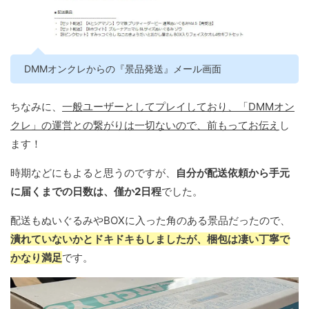
DMMオンクレからの『景品発送』メール画面
ちなみに、
一般ユーザーとしてプレイしており、「DMMオン
クレ」の運営との繋がりは一切ないので、前もってお伝え
し
ます！
時期などにもよると思うのですが、
自分が配送依頼から手元
に届くまでの日数は、僅か2日程
でした。
配送もぬいぐるみやBOXに入った角のある景品だったので、
潰れていないかとドキドキもしましたが、梱包は凄い丁寧で
かなり満足
です。