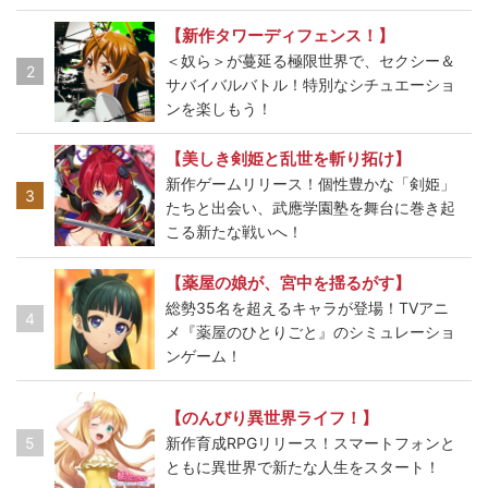
【新作タワーディフェンス！】
＜奴ら＞が蔓延る極限世界で、セクシー＆
2
サバイバルバトル！特別なシチュエーショ
ンを楽しもう！
【美しき剣姫と乱世を斬り拓け】
新作ゲームリリース！個性豊かな「剣姫」
3
たちと出会い、武應学園塾を舞台に巻き起
こる新たな戦いへ！
【薬屋の娘が、宮中を揺るがす】
総勢35名を超えるキャラが登場！TVアニ
4
メ『薬屋のひとりごと』のシミュレーショ
ンゲーム！
【のんびり異世界ライフ！】
5
新作育成RPGリリース！スマートフォンと
ともに異世界で新たな人生をスタート！