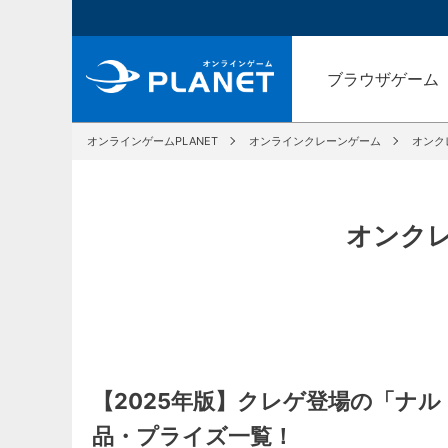
ブラウザゲーム
オンラインゲームPLANET
オンラインクレーンゲーム
オンク
オンクレ
【2025年版】クレゲ登場の「ナ
品・プライズ一覧！