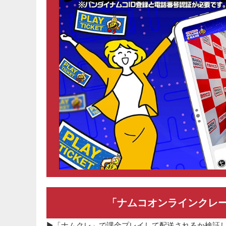
「ナムコオンラインクレ
▶「ナムクレ」で課金プレイして配送されるか検証