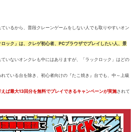
れているから、普段クレーンゲームをしない人でも取りやすいオン
クロック」は、クレゲ初心者、PCブラウザでプレイしたい人、景
れていないオンクレも中にはありますが、「ラックロック」はどの
われている台を除き、初心者向けの『たこ焼き』台でも、中～上級
！
えば最大13回分を無料でプレイできるキャンペーンが実施
されて