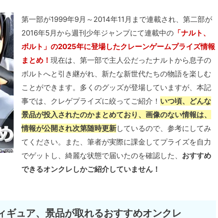
第一部が1999年9月～2014年11月まで連載され、第二部が
2016年5月から週刊少年ジャンプにて連載中の
「ナルト、
ボルト」の2025年に登場したクレーンゲームプライズ情報
まとめ！
現在は、第一部で主人公だったナルトから息子の
ボルトへと引き継がれ、新たな新世代たちの物語を楽しむ
ことができます。多くのグッズが登場していますが、本記
事では、クレゲプライズに絞ってご紹介！
いつ頃、どんな
景品が投入されたのかまとめており、画像のない情報は、
情報が公開され次第随時更新
しているので、参考にしてみ
てください。また、筆者が実際に課金してプライズを自力
でゲットし、綺麗な状態で届いたのを確認した、
おすすめ
できるオンクレしかご紹介していません！
ズフィギュア、景品が取れるおすすめオンクレ