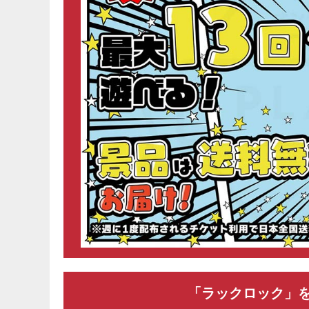
「ラックロック」