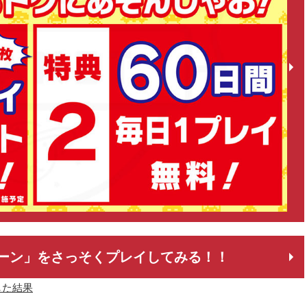
ーン」をさっそくプレイしてみる！！
した結果