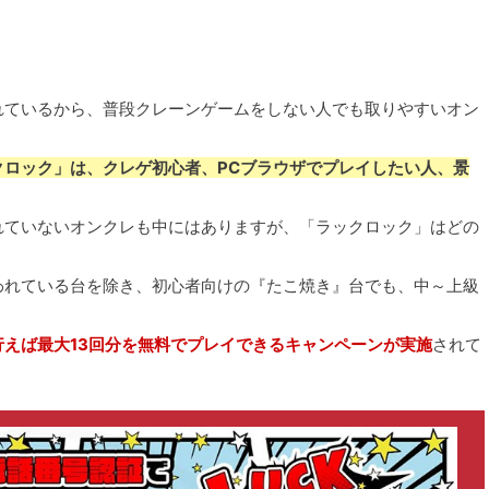
れているから、普段クレーンゲームをしない人でも取りやすいオン
クロック」は、クレゲ初心者、PCブラウザでプレイしたい人、景
れていないオンクレも中にはありますが、「ラックロック」はどの
われている台を除き、初心者向けの『たこ焼き』台でも、中～上級
！
えば最大13回分を無料でプレイできるキャンペーンが実施
されて