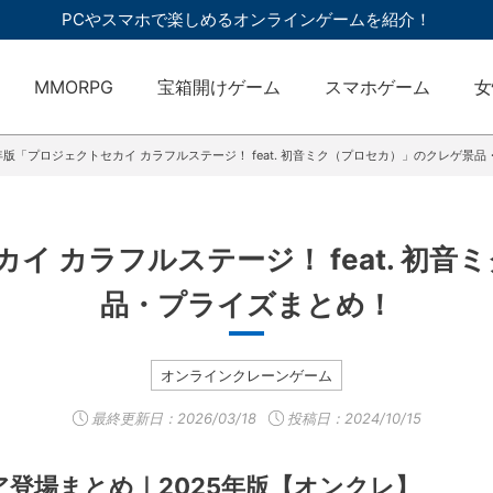
PCやスマホで楽しめるオンラインゲームを紹介！
MMORPG
宝箱開けゲーム
スマホゲーム
女
5年版「プロジェクトセカイ カラフルステージ！ feat. 初音ミク（プロセカ）」のクレゲ景
カイ カラフルステージ！ feat. 初
品・プライズまとめ！
オンラインクレーンゲーム
最終更新日：
2026/03/18
投稿日：2024/10/15
登場まとめ｜2025年版【オンクレ】