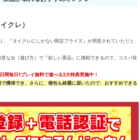
タイクレ）
り、『タイクレにしかない限定プライズ』が用意されていたりと
得意な台（遊び方）で『欲しい景品』に挑戦できるので、コスパ良
0日間毎日1プレイ無料で遊べる2大特典実施中！
額で獲得でき、さらに、梱包も綺麗に届いたので、おすすめできる