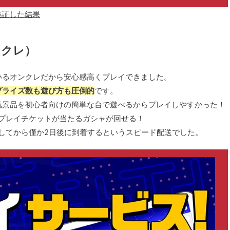
検証した結果
ムクレ）
いるオンクレだから安心感高くプレイできました。
プライズ数も遊び方も圧倒的
です。
気景品を初心者向けの簡単な台で遊べるからプレイしやすかった！
99枚のプレイチケットが当たるガシャが回せる！
してから僅か2日後に到着するというスピード配送でした。