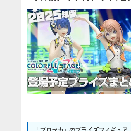
「プロセカ」のプライズフィギュア