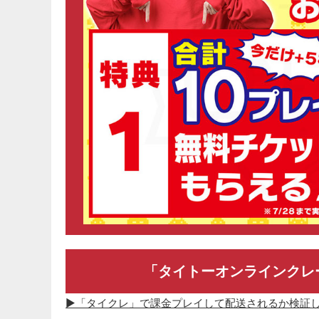
「タイトーオンラインクレ
▶「タイクレ」で課金プレイして配送されるか検証