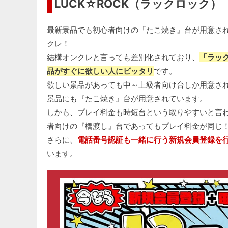
LUCK☆ROCK（ラックロック）
最新景品でも初心者向けの『たこ焼き』台が用意さ
クレ！
結構オンクレと言っても差別化されており、
「ラッ
品がすぐに欲しい人にピッタリ
です。
欲しい景品があっても中～上級者向け台しか用意さ
景品にも『たこ焼き』台が用意されています。
しかも、プレイ料金も時短台という取りやすいと言
者向けの『橋渡し』台であってもプレイ料金が同じ
さらに、
電話番号認証も一緒に行う新規会員登録を行
います。