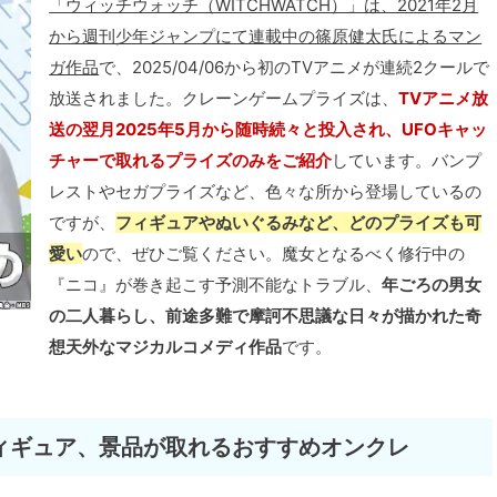
「ウィッチウォッチ（WITCHWATCH）」は、2021年2月
から週刊少年ジャンプにて連載中の篠原健太氏によるマン
ガ作品
で、2025/04/06から初のTVアニメが連続2クールで
放送されました。クレーンゲームプライズは、
TVアニメ放
送の翌月2025年5月から随時続々と投入され、UFOキャッ
チャーで取れるプライズのみをご紹介
しています。バンプ
レストやセガプライズなど、色々な所から登場しているの
ですが、
フィギュアやぬいぐるみなど、どのプライズも可
愛い
ので、ぜひご覧ください。魔女となるべく修行中の
『ニコ』が巻き起こす予測不能なトラブル、
年ごろの男女
の二人暮らし、前途多難で摩訶不思議な日々が描かれた奇
想天外なマジカルコメディ作品
です。
ィギュア、景品が取れるおすすめオンクレ