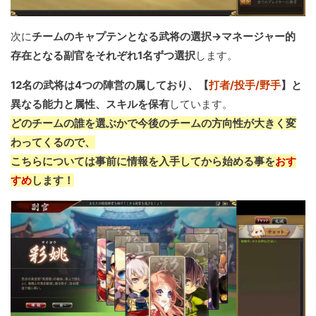
次に
チームのキャプテンとなる武将の選択→マネージャー的
存在となる副官をそれぞれ1名ずつ選択
します。
12名の武将は4つの陣営の属しており、【
打者/投手/野手
】と
異なる能力と属性、スキルを保有
しています。
どのチームの誰を選ぶかで今後のチームの方向性が大きく変
わってくるので、
こちらについては事前に情報を入手してから始める事を
おす
すめ
します！