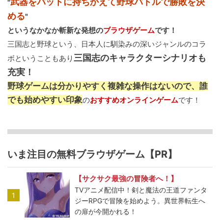
武器をバットに持ちかえて野球バトルで勝敗を決
"
める
"
というなかなか斬新な発想の
ブラウザゲーム
です！
三国志と野球という、日本人に馴染みの深いジャンルのコラ
三国志のキャラクターシナリオも
ボということもあり
充実！
野球ゲームは分かりやすく複雑な操作はないので、誰
でも始めやすい印象
の
おすすめオンラインゲーム
です！
いま注目の無料ブラウザゲーム【PR】
【サクサク最強の冒険者へ！】
TVアニメ配信中！剣と魔法の王道ファンタ
1
ジーRPGで冒険を始めよう。異世界転生へ
の扉が今開かれる！