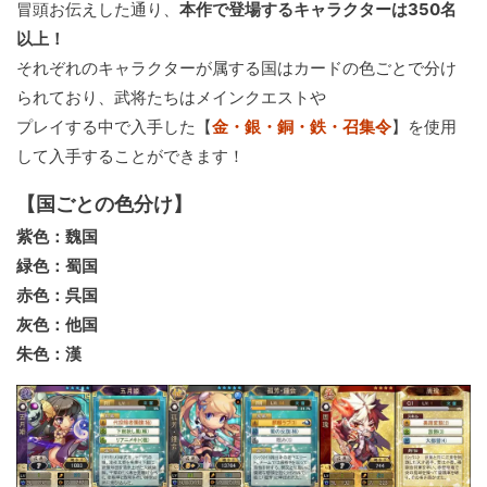
冒頭お伝えした通り、
本作で登場するキャラクターは350名
以上！
それぞれのキャラクターが属する国はカードの色ごとで分け
られており、武将たちはメインクエストや
プレイする中で入手した【
金・銀・銅・鉄・召集令
】を使用
して入手することができます！
【国ごとの色分け】
紫色：魏国
緑色：蜀国
赤色：呉国
灰色：他国
朱色：漢