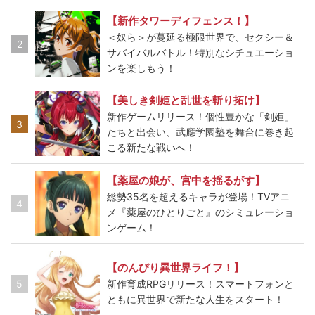
【新作タワーディフェンス！】
＜奴ら＞が蔓延る極限世界で、セクシー＆
2
サバイバルバトル！特別なシチュエーショ
ンを楽しもう！
【美しき剣姫と乱世を斬り拓け】
新作ゲームリリース！個性豊かな「剣姫」
3
たちと出会い、武應学園塾を舞台に巻き起
こる新たな戦いへ！
【薬屋の娘が、宮中を揺るがす】
総勢35名を超えるキャラが登場！TVアニ
4
メ『薬屋のひとりごと』のシミュレーショ
ンゲーム！
【のんびり異世界ライフ！】
5
新作育成RPGリリース！スマートフォンと
ともに異世界で新たな人生をスタート！