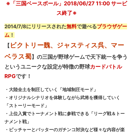
※「三国ベースボール」2018/06/27 11:00 サービ
ス終了※
2014/7/8にリリースされた
無料
で遊べる
ブラウザゲー
ム
！
ビクトリー魏、ジャスティス呉、マー
【
ベラス蜀
】の三国が野球ゲームで天下統一を争う
というユニークな設定が特徴の野球
カードバトル
RPG
です！
・大陸全土を制圧していく「地域制圧モード」
・オリジナルシナリオを体験しながら武将を獲得していく
「ストーリーモード」
・上位入賞でトーナメント戦に参戦できる「リーグ戦＆トー
ナメント戦」
・ピッチャーとバッターのガチンコ対決など様々な内容が楽