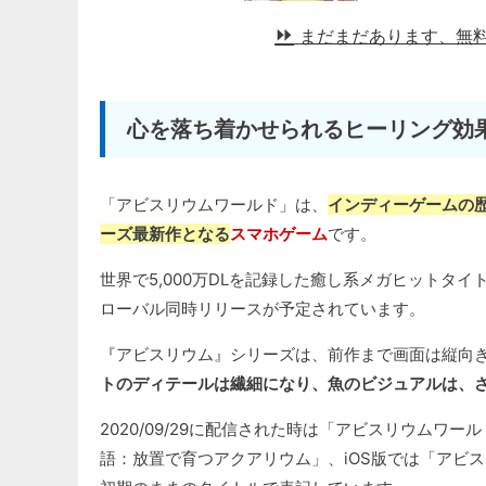
まだまだあります、無
心を落ち着かせられるヒーリング効
「アビスリウムワールド」は、
インディーゲームの歴
ーズ最新作となる
スマホゲーム
です。
世界で5,000万DLを記録した癒し系メガヒットタイ
ローバル同時リリースが予定されています。
『アビスリウム』シリーズは、前作まで画面は縦向
トのディテールは繊細になり、魚のビジュアルは、
2020/09/29に配信された時は「アビスリウムワー
語：放置で育つアクアリウム」、iOS版では「アビス