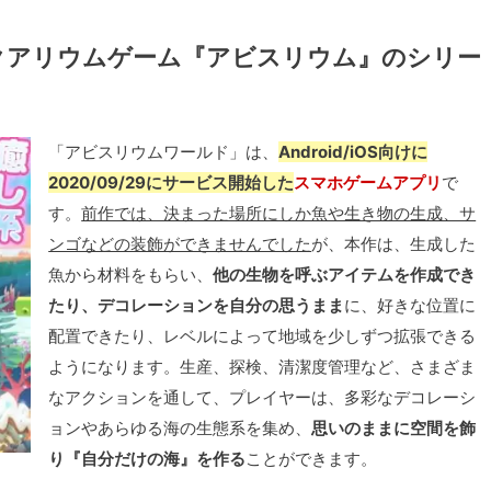
アクアリウムゲーム『アビスリウム』のシリー
「アビスリウムワールド」は、
Android/iOS向けに
2020/09/29にサービス開始した
スマホゲームアプリ
で
す。
前作では、決まった場所にしか魚や生き物の生成、サ
ンゴなどの装飾ができませんでした
が、本作は、生成した
魚から材料をもらい、
他の生物を呼ぶアイテムを作成でき
たり、デコレーションを自分の思うまま
に、好きな位置に
配置できたり、レベルによって地域を少しずつ拡張できる
ようになります。生産、探検、清潔度管理など、さまざま
なアクションを通して、プレイヤーは、多彩なデコレーシ
ョンやあらゆる海の生態系を集め、
思いのままに空間を飾
り『自分だけの海』を作る
ことができます。