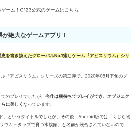
料ゲーム！
G123公式のゲームはこちら！
果が絶大なゲームアプリ！
史を書き換えたグローバルNo.1癒しゲーム『アビスリウム』シリ
トル『アビスリウム』シリーズの第三弾で、2020年08月下旬のグ
きでのプレイでしたが、
今作は横持ちでプレイができ、オブジェク
さらに美しく
なっています。
ルド」というタイトルでしたが、その後、Android版では「くじら物
リウム – タップで育つ水族館」と名前が統合されていないので、