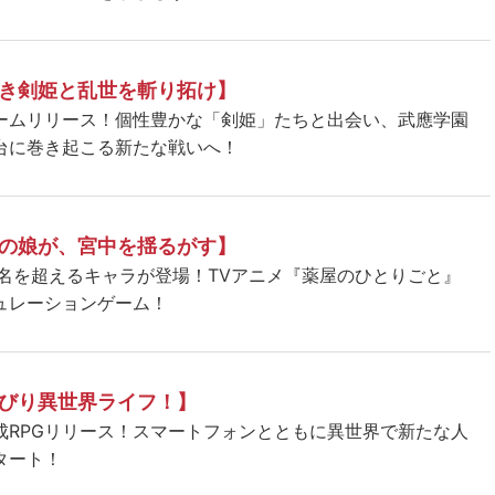
き剣姫と乱世を斬り拓け】
ームリリース！個性豊かな「剣姫」たちと出会い、武應学園
台に巻き起こる新たな戦いへ！
の娘が、宮中を揺るがす】
5名を超えるキャラが登場！TVアニメ『薬屋のひとりごと』
ュレーションゲーム！
びり異世界ライフ！】
成RPGリリース！スマートフォンとともに異世界で新たな人
タート！