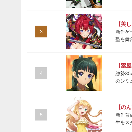
【美し
3
新作ゲ
塾を舞
【薬屋
4
総勢3
のシミ
【のん
5
新作育
生をス