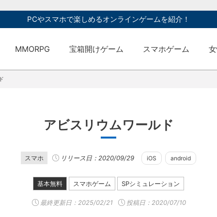
PCやスマホで楽しめるオンラインゲームを紹介！
MMORPG
宝箱開けゲーム
スマホゲーム
女
ド
アビスリウムワールド
スマホ
リリース日：2020/09/29
iOS
android
基本無料
スマホゲーム
SPシミュレーション
最終更新日：
2025/02/21
投稿日：2020/07/10