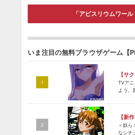
「アビスリウムワール
いま注目の無料ブラウザゲーム【P
【サク
1
TVア
よう。
【新作
2
＜奴ら
なシチ